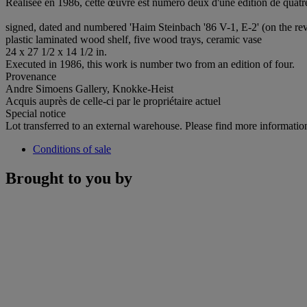
Réalisée en 1986, cette œuvre est numéro deux d'une édition de quatr
signed, dated and numbered 'Haim Steinbach '86 V-1, E-2' (on the rev
plastic laminated wood shelf, five wood trays, ceramic vase
24 x 27 1/2 x 14 1/2 in.
Executed in 1986, this work is number two from an edition of four.
Provenance
Andre Simoens Gallery, Knokke-Heist
Acquis auprès de celle-ci par le propriétaire actuel
Special notice
Lot transferred to an external warehouse. Please find more informatio
Conditions of sale
Brought to you by