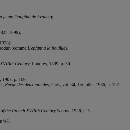
du jeune Dauphin de France
);
(1825-1899);
 1928);
eproduit (comme
L'enfant à la bouillie
).
 XVIIIth Century,
Londres, 1899, p. 50.
, 1907, p. 169.
0
», Revue des deux mondes
, Paris, vol. 34, 1er juillet 1936, p. 197.
of the French XVIIIth Century School
, 1926, n°5.
 n°47.