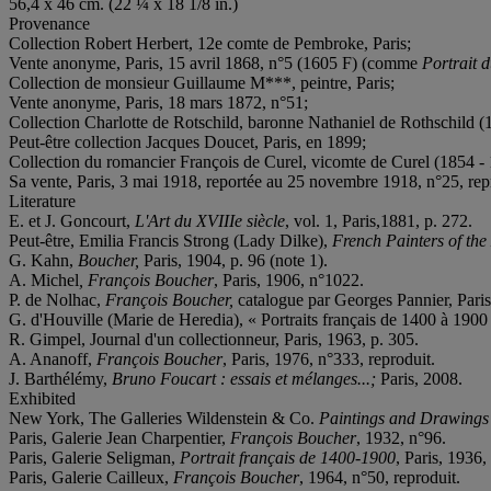
56,4 x 46 cm. (22 ¼ x 18 1/8 in.)
Provenance
Collection Robert Herbert, 12e comte de Pembroke, Paris;
Vente anonyme, Paris, 15 avril 1868, n°5 (1605 F) (comme
Portrait 
Collection de monsieur Guillaume M***, peintre, Paris;
Vente anonyme, Paris, 18 mars 1872, n°51;
Collection Charlotte de Rotschild, baronne Nathaniel de Rothschild 
Peut-être collection Jacques Doucet, Paris, en 1899;
Collection du romancier François de Curel, vicomte de Curel (1854 -
Sa vente, Paris, 3 mai 1918, reportée au 25 novembre 1918, n°25, r
Literature
E. et J. Goncourt,
L'Art du XVIIIe siècle
, vol. 1, Paris,1881, p. 272.
Peut-être, Emilia Francis Strong (Lady Dilke),
French Painters of the
G. Kahn,
Boucher,
Paris, 1904, p. 96 (note 1).
A. Michel
, François Boucher
, Paris, 1906, n°1022.
P. de Nolhac,
François Boucher,
catalogue par Georges Pannier, Paris
G. d'Houville (Marie de Heredia), « Portraits français de 1400 à 190
R. Gimpel, Journal d'un collectionneur, Paris, 1963, p. 305.
A. Ananoff,
François Boucher
, Paris, 1976, n°333, reproduit.
J. Barthélémy,
Bruno Foucart : essais et mélanges...;
Paris, 2008.
Exhibited
New York, The Galleries Wildenstein & Co.
Paintings and Drawings 
Paris, Galerie Jean Charpentier,
François Boucher
, 1932, n°96.
Paris, Galerie Seligman,
Portrait français de 1400-1900
, Paris, 1936,
Paris, Galerie Cailleux,
François Boucher
, 1964, n°50, reproduit.