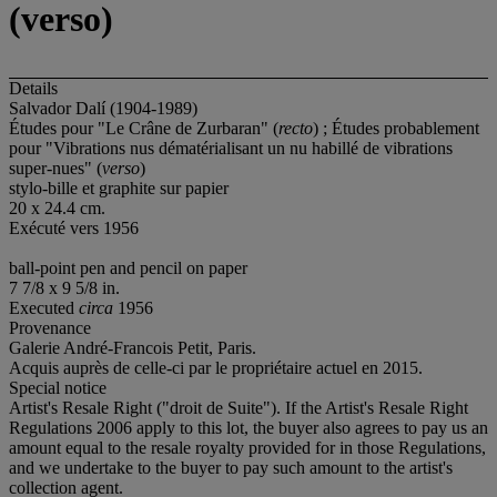
(verso)
Details
Salvador Dalí (1904-1989)
Études pour "Le Crâne de Zurbaran" (
recto
) ; Études probablement
pour "Vibrations nus dématérialisant un nu habillé de vibrations
super-nues" (
verso
)
stylo-bille et graphite sur papier
20 x 24.4 cm.
Exécuté vers 1956
ball-point pen and pencil on paper
7 7/8 x 9 5/8 in.
Executed
circa
1956
Provenance
Galerie André-Francois Petit, Paris.
Acquis auprès de celle-ci par le propriétaire actuel en 2015.
Special notice
Artist's Resale Right ("droit de Suite"). If the Artist's Resale Right
Regulations 2006 apply to this lot, the buyer also agrees to pay us an
amount equal to the resale royalty provided for in those Regulations,
and we undertake to the buyer to pay such amount to the artist's
collection agent.