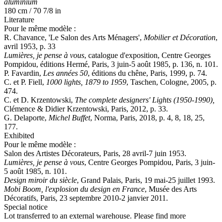
aluminium
180 cm / 70 7/8 in
Literature
Pour le même modèle :
R. Chavance, 'Le Salon des Arts Ménagers',
Mobilier et Dé
coration
,
avril 1953, p. 33
Lumières, je pense à vous
, catalogue d'exposition, Centre Georges
Pompidou, éditions Hermé, Paris, 3 juin-5 août 1985, p. 136, n. 101.
P. Favardin,
Les années 50
, éditions du chêne, Paris, 1999, p. 74.
C. et P. Fiell,
1000 lights, 1879 to 1959
, Taschen, Cologne, 2005, p.
474.
C. et D. Krzentowski,
The complete designers' Lights (1950-1990),
Clémence & Didier Krzentowski, Paris, 2012, p. 33.
G. Delaporte,
Michel Buffet
, Norma, Paris, 2018, p. 4, 8, 18, 25,
177.
Exhibited
Pour le même modèle :
Salon des Artistes Décorateurs, Paris, 28 avril-7 juin 1953.
Lumières, je pense à vous
, Centre Georges Pompidou, Paris, 3 juin-
5 août 1985, n. 101.
Design miroir du siècle
, Grand Palais, Paris, 19 mai-25 juillet 1993.
Mobi Boom, l'explosion du design en France
, Musée des Arts
Décoratifs, Paris, 23 septembre 2010-2 janvier 2011.
Special notice
Lot transferred to an external warehouse. Please find more