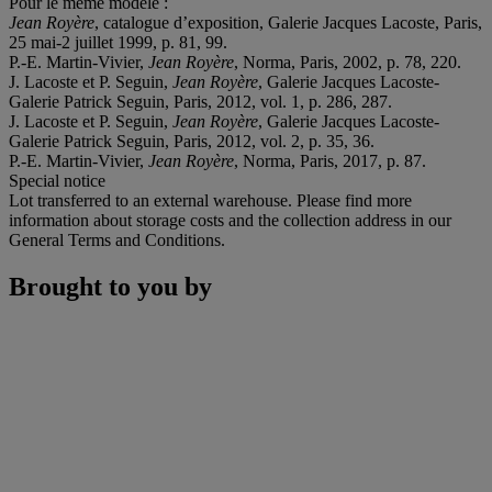
Pour le même modèle :
Jean Royè
re
, catalogue d’exposition, Galerie Jacques Lacoste, Paris,
25 mai-2 juillet 1999, p. 81, 99.
P.-E. Martin-Vivier,
Jean Royè
re
, Norma, Paris, 2002, p. 78, 220.
J. Lacoste et P. Seguin,
Jean Royè
re
, Galerie Jacques Lacoste-
Galerie Patrick Seguin, Paris, 2012, vol. 1, p. 286, 287.
J. Lacoste et P. Seguin,
Jean Royè
re
, Galerie Jacques Lacoste-
Galerie Patrick Seguin, Paris, 2012, vol. 2, p. 35, 36.
P.-E. Martin-Vivier,
Jean Royè
re
, Norma, Paris, 2017, p. 87.
Special notice
Lot transferred to an external warehouse. Please find more
information about storage costs and the collection address in our
General Terms and Conditions.
Brought to you by