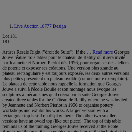
Live Auction 18777
Design
Lot 181
181
Artist's Resale Right ("droit de Suite"). If the …
Read more
Georges
Jouve réalise trois tables pour le chateau de Ratilly où il sera invité
par Jeannette et Norbert Pierlot dès 1956, pour organiser des ateliers
de poterie et exposer ses créations. Une version plus grande au
plateau rectangulaire y est toujours exposée, les deux autres versions
plus petites présentent un plateau ovoïde (comme notre exemplaire).
Le plateau de cette table nous rappelle la formation que Georges
Jouve a suivi à l'école Boulle et son montage nous évoque les
sculptures à mécanismes qu'il créera par la suite.Georges Jouve
created three tables for the Château de Ratilly where he was invited
by Jeannette and Norbert Pierlot in 1956 to organise pottery
workshops and exhibit his works. A larger version with a
rectangular top is still on display there. The other two smaller
versions have an ovoid top (like our piece). The top of this table
reminds us of the training Georges Jouve received at the École
Boulle and the way it is assembled reminds us of the technical side