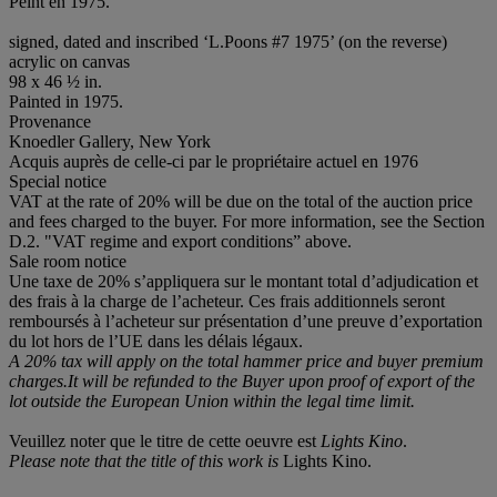
Peint en 1975.
signed, dated and inscribed ‘L.Poons #7 1975’ (on the reverse)
acrylic on canvas
98 x 46 ½ in.
Painted in 1975.
Provenance
Knoedler Gallery, New York
Acquis auprès de celle-ci par le propriétaire actuel en 1976
Special notice
VAT at the rate of 20% will be due on the total of the auction price
and fees charged to the buyer. For more information, see the Section
D.2. "VAT regime and export conditions” above.
Sale room notice
Une taxe de 20% s’appliquera sur le montant total d’adjudication et
des frais à la charge de l’acheteur. Ces frais additionnels seront
remboursés à l’acheteur sur présentation d’une preuve d’exportation
du lot hors de l’UE dans les délais légaux.
A 20% tax will apply on the total hammer price and buyer premium
charges.
It will be refunded to the Buyer upon proof of export of the
lot outside the European Union within the legal time limit.
Veuillez noter que le titre de cette oeuvre est
Lights Kino
.
Please note that the title of this work is
Lights Kino.