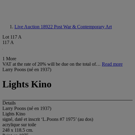
Live Auction 18922
Post War & Contemporary Art
Lot 117 A
117 A
1 More
VAT at the rate of 20% will be due on the total of…
Read more
Larry Poons (né en 1937)
Lights Kino
Details
Larry Poons (né en 1937)
Lights Kino
signé, daté et inscrit ‘L.Poons #7 1975’ (au dos)
acrylique sur toile
248 x 118.5 cm.