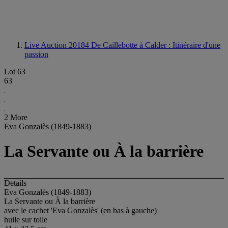
Live Auction 20184
De Caillebotte à Calder : Itinéraire d'une
passion
Lot 63
63
2 More
Eva Gonzalès (1849-1883)
La Servante ou À la barrière
Details
Eva Gonzalès (1849-1883)
La Servante ou À la barrière
avec le cachet 'Eva Gonzalès' (en bas à gauche)
huile sur toile