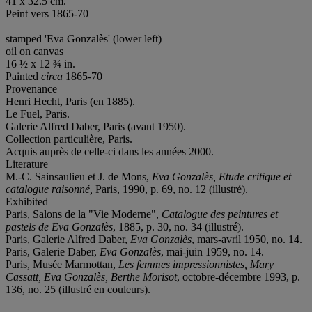
41 x 32.5 cm.
Peint vers 1865-70
stamped 'Eva Gonzalès' (lower left)
oil on canvas
16 ½ x 12 ¾ in.
Painted
circa
1865-70
Provenance
Henri Hecht, Paris (en 1885).
Le Fuel, Paris.
Galerie Alfred Daber, Paris (avant 1950).
Collection particulière, Paris.
Acquis auprès de celle-ci dans les années 2000.
Literature
M.-C. Sainsaulieu et J. de Mons,
Eva Gonzalès, Etude critique et
catalogue raisonné
,
Paris, 1990, p. 69, no. 12 (illustré).
Exhibited
Paris, Salons de la "Vie Moderne",
Catalogue des peintures et
pastels de Eva Gonzalès
, 1885, p. 30, no. 34 (illustré).
Paris, Galerie Alfred Daber,
Eva Gonzalès
, mars-avril 1950, no. 14.
Paris, Galerie Daber,
Eva Gonzalès
, mai-juin 1959, no. 14.
Paris, Musée Marmottan,
Les femmes impressionnistes, Mary
Cassatt, Eva Gonzalès, Berthe Morisot
, octobre-décembre 1993, p.
136, no. 25 (illustré en couleurs).