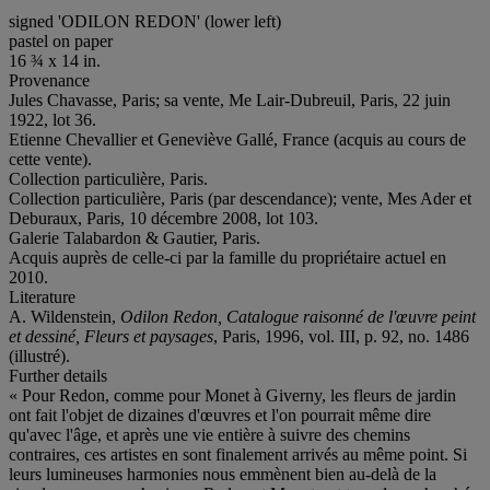
signed 'ODILON REDON' (lower left)
pastel on paper
16 ¾ x 14 in.
Provenance
Jules Chavasse, Paris; sa vente, Me Lair-Dubreuil, Paris, 22 juin
1922, lot 36.
Etienne Chevallier et Geneviève Gallé, France (acquis au cours de
cette vente).
Collection particulière, Paris.
Collection particulière, Paris (par descendance); vente, Mes Ader et
Deburaux, Paris, 10 décembre 2008, lot 103.
Galerie Talabardon & Gautier, Paris.
Acquis auprès de celle-ci par la famille du propriétaire actuel en
2010.
Literature
A. Wildenstein,
Odilon Redon, Catalogue raisonné de l'œuvre peint
et dessiné, Fleurs et paysages
, Paris, 1996, vol. III, p. 92, no. 1486
(illustré).
Further details
« Pour Redon, comme pour Monet à Giverny, les fleurs de jardin
ont fait l'objet de dizaines d'œuvres et l'on pourrait même dire
qu'avec l'âge, et après une vie entière à suivre des chemins
contraires, ces artistes en sont finalement arrivés au même point. Si
leurs lumineuses harmonies nous emmènent bien au-delà de la