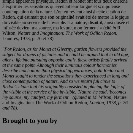
simple apparence physique, Redon et Monet ont tous deux cherché
à exprimer les sensations qu'éveillait leur longue et scrupuleuse
contemplation de la nature. L'on en revient ainsi à cette citation de
Redon, qui estimait que son originalité avait été de mettre la logique
du visible au service de l'invisible. 'La nature, disait-il, ainsi dosée et
infusée devient ma source, ma levure, mon ferment' » (cité
in
R.
Wilson,
Nature and Imagination: The Work of Odilon Redon
,
Londres, 1978, p. 76 et 78).
"For Redon, as for Monet at Giverny, garden flowers provided the
subject for dozens of pictures and it could be argued that in old age,
after a lifetime pursuing opposite goals, these artists finally arrived
at the same point. Although their luminous colour harmonies
describe much more than physical appearances, both Redon and
Monet sought to render the sensations they experienced in long and
close contemplation of nature. And so we return full circle to
Redon's claim that his originality consisted in placing the logic of
the visible at the service of the invisible.
'
Nature
'
he said, 'becomes
my source, my catalyst, my ferment'" (
quoted in M. Wilson,
Nature
and Imagination: The Work of Odilon Redon
, London, 1978, p.
76
and 78).
Brought to you by