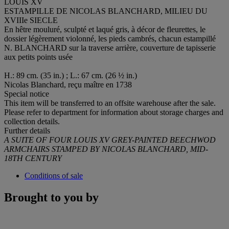
LOUIS XV
ESTAMPILLE DE NICOLAS BLANCHARD, MILIEU DU
XVIIIe SIECLE
En hêtre mouluré, sculpté et laqué gris, à décor de fleurettes, le
dossier légèrement violonné, les pieds cambrés, chacun estampillé
N. BLANCHARD sur la traverse arrière, couverture de tapisserie
aux petits points usée
H.: 89 cm. (35 in.) ; L.: 67 cm. (26 ½ in.)
Nicolas Blanchard, reçu maître en 1738
Special notice
This item will be transferred to an offsite warehouse after the sale.
Please refer to department for information about storage charges and
collection details.
Further details
A SUITE OF FOUR LOUIS XV GREY-PAINTED BEECHWOD
ARMCHAIRS STAMPED BY NICOLAS BLANCHARD, MID-
18TH CENTURY
Conditions of sale
Brought to you by