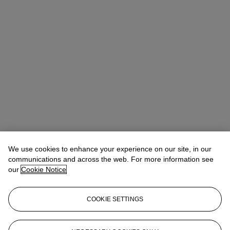
We use cookies to enhance your experience on our site, in our
communications and across the web. For more information see
our
Cookie Notice
COOKIE SETTINGS
Hippolyte de la Féronnière
Head of European Furniture Department