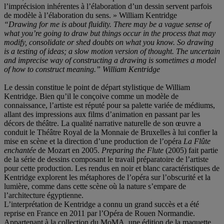
l’imprécision inhérentes à l’élaboration d’un dessin servent parfois
de modèle à l’élaboration du sens. » William Kentridge
“Drawing for me is about fluidity. There may be a vague sense of
what you’re going to draw but things occur in the process that may
modify, consolidate or shed doubts on what you know. So drawing
is a testing of ideas; a slow motion version of thought. The uncertain
and imprecise way of constructing a drawing is sometimes a model
of how to construct meaning.” William Kentridge
Le dessin constitue le point de départ stylistique de William
Kentridge. Bien qu’il le conçoive comme un modèle de
connaissance, l’artiste est réputé pour sa palette variée de médiums,
allant des impressions aux films d’animation en passant par les
décors de théâtre. La qualité narrative naturelle de son œuvre a
conduit le Théâtre Royal de la Monnaie de Bruxelles à lui confier la
mise en scène et la direction d’une production de l’opéra
La Flûte
enchantée
de Mozart en 2005.
Preparing the Flute
(2005) fait partie
de la série de dessins composant le travail préparatoire de l’artiste
pour cette production. Les rendus en noir et blanc caractéristiques de
Kentridge explorent les métaphores de l’opéra sur l’obscurité et la
lumière, comme dans cette scène où la nature s’empare de
l’architecture égyptienne.
L’interprétation de Kentridge a connu un grand succès et a été
reprise en France en 2011 par l’Opéra de Rouen Normandie.
Appartenant à la collection du MoMA, une édition de la maquette