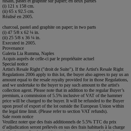
fusain, pastel et graphite sur papier; en deux parties
(i) 121 x 158 cm.
(ii) 65 x 92.5 cm.
Réalisé en 2005.
charcoal, pastel and graphite on paper; in two parts
(i) 47 5/8 x 62 ¼ in.
(ii) 25 5/8 x 36 ¼ in.
Executed in 2005.
Provenance
Galeria Lia Rumma, Naples
Acquis auprès de celle-ci par le propriétaire actuel
Special notice
Artist's Resale Right ("droit de Suite"). If the Artist's Resale Right
Regulations 2006 apply to this lot, the buyer also agrees to pay us an
amount equal to the resale royalty provided for in those Regulations,
and we undertake to the buyer to pay such amount to the artist's
collection agent. Please note that in addition to the regular Buyer’s
premium, a commission of 5.5% inclusive of VAT of the hammer
price will be charged to the buyer. It will be refunded to the Buyer
upon proof of export of the lot outside the European Union within
the legal time limit. (Please refer to section VAT refunds).
Sale room notice
Veuillez noter que des frais additionnels de 5.5% TTC du prix
d’adjudication seront prélevés en sus des frais habituels à la charge