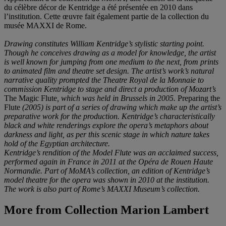
du célèbre décor de Kentridge a été présentée en 2010 dans
l’institution. Cette œuvre fait également partie de la collection du
musée MAXXI de Rome.
Drawing constitutes William Kentridge’s stylistic starting point.
Though he conceives drawing as a model for knowledge, the artist
is well known for jumping from one medium to the next, from prints
to animated film and theatre set design. The artist’s work’s natural
narrative quality prompted the Theatre Royal de la Monnaie to
commission Kentridge to stage and direct a production of Mozart’s
The Magic Flute
, which was held in Brussels in 2005.
Preparing the
Flute
(2005) is part of a series of drawing which make up the artist’s
preparative work for the production. Kentridge’s characteristically
black and white renderings explore the opera’s metaphors about
darkness and light, as per this scenic stage in which nature takes
hold of the Egyptian architecture.
Kentridge’s rendition of the Model Flute was an acclaimed success,
performed again in France in 2011 at the Opéra de Rouen Haute
Normandie. Part of MoMA’s collection, an edition of Kentridge’s
model theatre for the opera was shown in 2010 at the institution.
The work is also part of Rome’s MAXXI Museum’s collection.
More from
Collection Marion Lambert