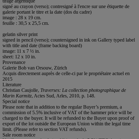
tirage argentique
signé au crayon (verso); contresigné à l'encre sur une étiquette de
galerie portant le titre et la date (dos du cadre)
image : 28 x 19 cm.
feuille : 30,5 x 25,5 cm.
gelatin silver print
signed in pencil (verso); countersigned in ink on Gallery typed label
with title and date (frame backing board)
image: 11 x 7 ½ in.
sheet: 12 x 10 in.
Provenance
Galerie Bob van Orsouw, Zürich
Acquis directement auprès de celle-ci par le propriétaire actuel en
2015
Literature
Christian Caujolle,
Traverses: La collection photographique de
Marin Karmitz
, Actes Sud, Arles, 2010, p. 148.
Special notice
Please note that in addition to the regular Buyer’s premium, a
commission of 5.5% inclusive of VAT of the hammer price will be
charged to the buyer. It will be refunded to the Buyer upon proof of
export of the lot outside the European Union within the legal time
limit. (Please refer to section VAT refunds).
Sale room notice