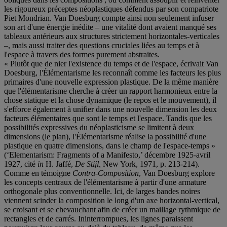
les rigoureux préceptes néoplastiques défendus par son compatriote
Piet Mondrian. Van Doesburg compte ainsi non seulement infuser
son art d'une énergie inédite – une vitalité dont avaient manqué ses
tableaux antérieurs aux structures strictement horizontales-verticales
–, mais aussi traiter des questions cruciales liées au temps et à
l'espace à travers des formes purement abstraites.
« Plutôt que de nier l'existence du temps et de l'espace, écrivait Van
Doesburg, l'Élémentarisme les reconnaît comme les facteurs les plus
primaires d'une nouvelle expression plastique. De la même manière
que l'élémentarisme cherche à créer un rapport harmonieux entre la
chose statique et la chose dynamique (le repos et le mouvement), il
s'efforce également à unifier dans une nouvelle dimension les deux
facteurs élémentaires que sont le temps et l'espace. Tandis que les
possibilités expressives du néoplasticisme se limitent à deux
dimensions (le plan), l'Élémentarisme réalise la possibilité d'une
plastique en quatre dimensions, dans le champ de l'espace-temps »
(‘Elementarism: Fragments of a Manifesto,’ décembre 1925-avril
1927, cité
in
H. Jaffé,
De Stijl,
New York, 1971, p. 213-214).
Comme en témoigne
Contra-Composition
, Van Doesburg explore
les concepts centraux de l'élémentarisme à partir d'une armature
orthogonale plus conventionnelle. Ici, de larges bandes noires
viennent scinder la composition le long d'un axe horizontal-vertical,
se croisant et se chevauchant afin de créer un maillage rythmique de
rectangles et de carrés. Ininterrompues, les lignes paraissent