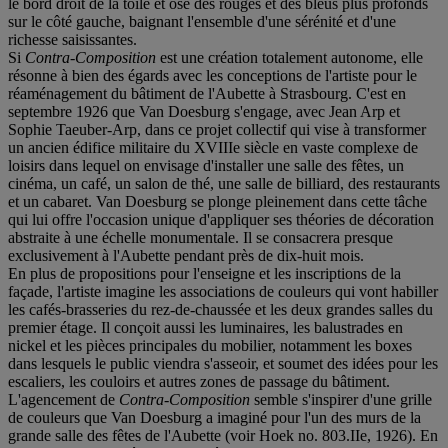
le bord droit de la toile et ose des rouges et des bleus plus profonds
sur le côté gauche, baignant l'ensemble d'une sérénité et d'une
richesse saisissantes.
Si
Contra-Composition
est une création totalement autonome, elle
résonne à bien des égards avec les conceptions de l'artiste pour le
réaménagement du bâtiment de l'Aubette à Strasbourg. C'est en
septembre 1926 que Van Doesburg s'engage, avec Jean Arp et
Sophie Taeuber-Arp, dans ce projet collectif qui vise à transformer
un ancien édifice militaire du XVIIIe siècle en vaste complexe de
loisirs dans lequel on envisage d'installer une salle des fêtes, un
cinéma, un café, un salon de thé, une salle de billiard, des restaurants
et un cabaret. Van Doesburg se plonge pleinement dans cette tâche
qui lui offre l'occasion unique d'appliquer ses théories de décoration
abstraite à une échelle monumentale. Il se consacrera presque
exclusivement à l'Aubette pendant près de dix-huit mois.
En plus de propositions pour l'enseigne et les inscriptions de la
façade, l'artiste imagine les associations de couleurs qui vont habiller
les cafés-brasseries du rez-de-chaussée et les deux grandes salles du
premier étage. Il conçoit aussi les luminaires, les balustrades en
nickel et les pièces principales du mobilier, notamment les boxes
dans lesquels le public viendra s'asseoir, et soumet des idées pour les
escaliers, les couloirs et autres zones de passage du bâtiment.
L'agencement de
Contra-Composition
semble s'inspirer d'une grille
de couleurs que Van Doesburg a imaginé pour l'un des murs de la
grande salle des fêtes de l'Aubette (voir Hoek no. 803.IIe, 1926). En