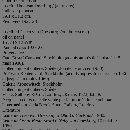
Contra-Composition
inscrit ‘Theo van Doesburg’ (au revers)
huile sur panneau
39.1 x 31.2 cm.
Peint vers 1927-28
inscribed ‘Theo van Doesburg’ (on the reverse)
oil on panel
15 3/8 x 12 ¼ in.
Painted
circa
1927-28
Provenance
Otto Gustaf Carlsund, Stockholm (acquis auprès de l'artiste le 15
mars 1930).
Collection particulière, Suède (don de celui-ci en 1930).
Pr. Oscar Reutersvärd, Stockholm (acquis auprès de celle-ci en 1930
et jusqu'à au moins 1969).
Galerie Aronowitsch, Stockholm.
Collection particulière, Suède.
Vente, Sotheby & Co., Londres, 28 mars 1973, lot 58.
Acquis au cours de cette vente par le propriétaire actuel, par
l'intermédiaire de la Brook Street Gallery, Londres.
Literature
Lettre de Theo van Doesburg à Otto G. Carlsund
, 1930.
Lettre de Oscar Reutersvärd à Nelly van Doesburg
, 10 octobre
1950.