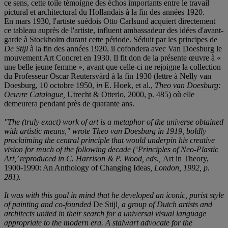
ce sens, cette toile témoigne des échos importants entre le travail
pictural et architectural du Hollandais à la fin des années 1920.
En mars 1930, l'artiste suédois Otto Carlsund acquiert directement
ce tableau auprès de l'artiste, influent ambassadeur des idées d'avant-
garde à Stockholm durant cette période. Séduit par les principes de
De
Stijl
à la fin des années 1920, il cofondera avec Van Doesburg le
mouvement Art Concret en 1930. Il fit don de la présente œuvre à «
une belle jeune femme », avant que celle-ci ne rejoigne la collection
du Professeur Oscar Reutersvärd à la fin 1930 (lettre à Nelly van
Doesburg, 10 octobre 1950,
in
E. Hoek, et al.,
Theo van Doesburg:
Oeuvre Catalogue,
Utrecht & Otterlo, 2000, p. 485) où elle
demeurera pendant près de quarante ans.
"The (truly exact) work of art is a metaphor of the universe obtained
with artistic means," wrote Theo van Doesburg in 1919, boldly
proclaiming the central principle that would underpin his creative
vision for much of the following decade (‘Principles of Neo-Plastic
Art,’ reproduced in C. Harrison & P. Wood, eds.,
Art in Theory,
1900-1990: An Anthology of Changing Ideas
, London, 1992, p.
281).
It was with this goal in mind that he developed an iconic, purist style
of painting and co-founded
De Stijl
, a group of Dutch artists and
architects united in their search for a universal visual language
appropriate to the modern era. A stalwart advocate for the