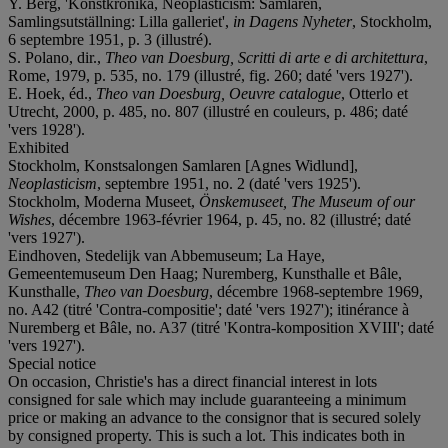
Y. Berg, 'Konstkrönika, Neoplasticism: Samlaren,
Samlingsutställning: Lilla galleriet',
in
Dagens Nyheter
, Stockholm,
6 septembre 1951, p. 3 (illustré).
S. Polano, dir.,
Theo van Doesburg, Scritti di arte e di architettura
,
Rome, 1979, p. 535, no. 179 (illustré, fig. 260; daté 'vers 1927').
E. Hoek, éd.,
Theo van Doesburg, Oeuvre catalogue
, Otterlo et
Utrecht, 2000, p. 485, no. 807 (illustré en couleurs, p. 486; daté
'vers 1928').
Exhibited
Stockholm, Konstsalongen Samlaren [Agnes Widlund],
Neoplasticism
, septembre 1951, no. 2 (daté 'vers 1925').
Stockholm, Moderna Museet,
Önskemuseet, The Museum of our
Wishes
, décembre 1963-février 1964, p. 45, no. 82 (illustré; daté
'vers
1927').
Eindhoven, Stedelijk van Abbemuseum; La Haye,
Gemeentemuseum Den Haag; Nuremberg, Kunsthalle et Bâle,
Kunsthalle,
Theo van Doesburg
, décembre 1968-septembre 1969,
no. A42 (titré 'Contra-compositie'; daté 'vers
1927'); itinérance à
Nuremberg et Bâle, no. A37 (titré 'Kontra-komposition XVIII'; daté
'vers
1927').
Special notice
On occasion, Christie's has a direct financial interest in lots
consigned for sale which may include guaranteeing a minimum
price or making an advance to the consignor that is secured solely
by consigned property. This is such a lot. This indicates both in