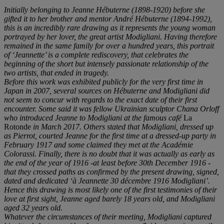
Initially belonging to Jeanne Hébuterne (1898-1920) before she
gifted it to her brother and mentor André Hé
buterne (1894-1992),
this is an incredibly rare drawing as it represents the young woman
portrayed by her lover, the great artist Modigliani. Having therefore
remained in the same family for over a hundred years, this portrait
of
‘
Jeannette
’
is a complete rediscovery, that celebrates the
beginning of the short but intensely passionate relationship of the
two artists, that ended in tragedy.
Before this work was exhibited publicly for the very first time in
Japan in 2007, several sources on Hé
buterne and Modigliani did
not seem to concur with regards to the exact date of their first
encounter. Some said
it was fellow Ukrainian sculptor Chana O
rloff
who introduced Jeanne to Modigliani at the famous café
La
Rotonde
in March 2017. Others
stated
that Modigliani, dressed up
as Pierrot, courted Jeanne for the first time at a dressed-up party in
February 1917 and some
claimed
they met at the Acadé
mie
Colorassi. Finally, there is no doubt that it was actually as early as
the end of the year of 1916 -at least before 30th December 1916 -
that they crossed paths as confirmed by the present drawing, signed,
dated and dedicated
‘à Jeannette 30 dé
cembre 1916 Modigliani
’
.
Hence this drawing is most likely one of the first testimonies of their
love at first sight, Jeanne aged barely 18 years old, and Modigliani
aged 32 years old.
Whatever the circumstances of their meeting, Modigliani captured