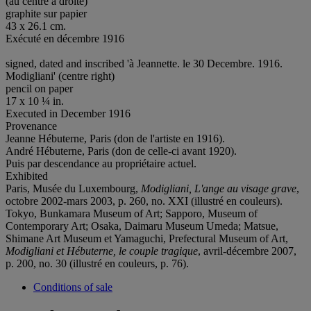
(au centre à droite)
graphite sur papier
43 x 26.1 cm.
Exécuté en décembre 1916
signed, dated and inscribed 'à Jeannette. le 30 Decembre. 1916.
Modigliani' (centre right)
pencil on paper
17 x 10 ¼ in.
Executed in December 1916
Provenance
Jeanne Hébuterne, Paris (don de l'artiste en 1916).
André Hébuterne, Paris (don de celle-ci avant 1920).
Puis par descendance au propriétaire actuel.
Exhibited
Paris, Musée du Luxembourg,
Modigliani, L'ange au visage grave
,
octobre 2002-mars 2003, p. 260, no. XXI (illustré en couleurs).
Tokyo, Bunkamara Museum of Art; Sapporo, Museum of
Contemporary Art; Osaka, Daimaru Museum Umeda; Matsue,
Shimane Art Museum et Yamaguchi, Prefectural Museum of Art,
Modigliani et Hébuterne, le couple tragique
, avril-décembre 2007,
p. 200, no. 30 (illustré en couleurs, p. 76).
Conditions of sale