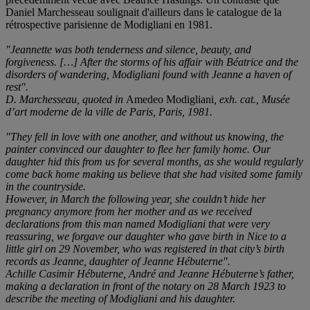
Daniel Marchesseau soulignait d'ailleurs dans le catalogue de la
rétrospective parisienne de Modigliani en 1981.
"Jeannette was both tenderness and silence, beauty, and
forgiveness. […] After the storms of his affair with Béatrice and the
disorders of wandering, Modigliani found with Jeanne a haven of
rest".
D. Marchesseau, quoted in
Amedeo Modigliani
, exh. cat., Musée
d’art moderne de la ville de Paris, Paris, 1981.
"T
hey fell in love with one another, and without us knowing, the
painter convinced our daughter to flee her family home. Our
daughter hid this from us for several months, as she would regularly
come back home making us believe that she had visited some family
in the countryside.
However, in March the following year, she couldn
’
t hide her
pregnancy anymore from her mother and as we received
declarations from this man named Modigliani that were very
reassuring, we forgave our daughter who gave birth in Nice to a
little girl on 29 November, who was registered in that city
’s birth
records as Jeanne, daughter of Jeanne Hé
buterne
"
.
Achille Casimir Hébuterne, André and Jeanne Hébuterne’s father,
making a declaration in front of the notary on 28 March 1923 to
describe the meeting of Modigliani and his daughter.