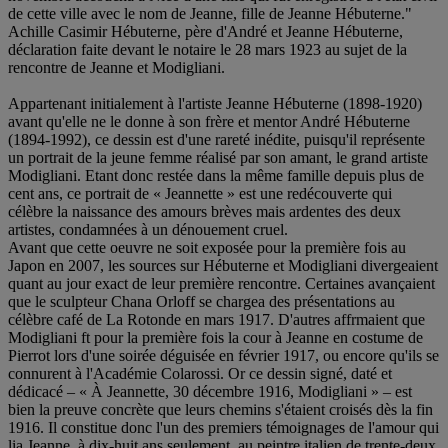
de cette ville avec le nom de Jeanne, fille de Jeanne Hébuterne."
Achille Casimir Hébuterne, père d'André et Jeanne Hébuterne,
déclaration faite devant le notaire le 28 mars 1923 au sujet de la
rencontre de Jeanne et Modigliani.
Appartenant initialement à l'artiste Jeanne Hébuterne (1898-1920)
avant qu'elle ne le donne à son frère et mentor André Hébuterne
(1894-1992), ce dessin est d'une rareté inédite, puisqu'il représente
un portrait de la jeune femme réalisé par son amant, le grand artiste
Modigliani. Etant donc restée dans la même famille depuis plus de
cent ans, ce portrait de « Jeannette » est une redécouverte qui
célèbre la naissance des amours brèves mais ardentes des deux
artistes, condamnées à un dénouement cruel.
Avant que cette oeuvre ne soit exposée pour la première fois au
Japon en 2007, les sources sur Hébuterne et Modigliani divergeaient
quant au jour exact de leur première rencontre. Certaines avançaient
que le sculpteur Chana Orloff se chargea des présentations au
célèbre café de La Rotonde en mars 1917. D'autres affrmaient que
Modigliani ft pour la première fois la cour à Jeanne en costume de
Pierrot lors d'une soirée déguisée en février 1917, ou encore qu'ils se
connurent à l'Académie Colarossi. Or ce dessin signé, daté et
dédicacé – « À Jeannette, 30 décembre 1916, Modigliani » – est
bien la preuve concrète que leurs chemins s'étaient croisés dès la fin
1916. Il constitue donc l'un des premiers témoignages de l'amour qui
lia Jeanne, à dix-huit ans seulement, au peintre italien de trente-deux