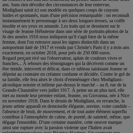
ans. Sans rien dévoiler des circonstances de leur entrevue,
Modigliani saisit ici son modèle en quelques coups de crayons
fuides et spontanés, mais d'une précision remarquable : on reconnaît
instantanément le personnage à ses deux longues tresses, sa coiffe
insolite et ses yeux en amande. Les traits qui se dessinent sur le
visage de Jeanne Hébuterne dans une série de portraits-photos de la
fn des années 1910 nous indiquent qu'il s'agit bien de la même
femme, dont l'on retrouve aussi les signes distinctifs dans un
autoportrait daté de 1917 et vendu par Christie's Paris il y a trois ans
exactement, en octobre 2018, pour près de 250 000 euros.
Regard perçant rivé sur l'observateur, aplats de couleurs vives et
franches... À rebours des témoignages qui la décrivent comme un
être timide, introverti et délicat, dans ce tableau saisissant Jeanne se
dépeint au contraire en créature confante et décidée. Contre le gré de
sa famille, elle fera alors le choix d'emménager chez Modigliani–
alcoolique notoire et infirme par-dessus le marché – au 8, rue de la
Grande-Chaumière vers juillet 1917. À peine un an plus tard, elle
met au monde leur premier enfant, Jeanne, ou Giovanna, née à Nice
en novembre 1918. Dans le dessin de Modigliani, en revanche, la
jeune artiste apparaît en demoiselle élégante, sereine, voire candide –
l'absence de bruit, de mouvement, et de tout autre élément superflu
contribue à l'atmosphère de calme, de pureté, de sainteté, même, que
dégage l'ensemble. D'une certaine manière, cette oeuvre marque
ainsi une rupture avec la passion violente que l'Italien avait
précédemment vécue avec Béatrice Hastings. Un contraste que