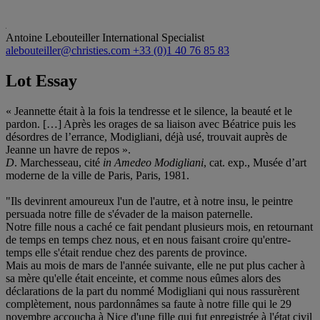
Antoine Lebouteiller
International Specialist
alebouteiller@christies.com
+33 (0)1 40 76 85 83
Lot Essay
« Jeannette était à la fois la tendresse et le silence, la beauté et le
pardon. […] Après les orages de sa liaison avec Béatrice puis les
désordres de l’errance, Modigliani, déjà usé, trouvait auprès de
Jeanne un havre de repos ».
D
. Marchesseau, cité
in Amedeo Modigliani
, cat. exp., Musée d’art
moderne de la ville de Paris, Paris, 1981.
"Ils devinrent amoureux l'un de l'autre, et à notre insu, le peintre
persuada notre fille de s'évader de la maison paternelle.
Notre fille nous a caché ce fait pendant plusieurs mois, en retournant
de temps en temps chez nous, et en nous faisant croire qu'entre-
temps elle s'était rendue chez des parents de province.
Mais au mois de mars de l'année suivante, elle ne put plus cacher à
sa mère qu'elle était enceinte, et comme nous eûmes alors des
déclarations de la part du nommé Modigliani qui nous rassurèrent
complètement, nous pardonnâmes sa faute à notre fille qui le 29
novembre accoucha à Nice d'une fille qui fut enregistrée à l'état civil