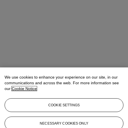
We use cookies to enhance your experience on our site, in our
communications and across the web. For more information see
our
Cookie Notice
Pierre Etienne
International Director, Deputy Chairman of Christie's
COOKIE SETTINGS
France, Old Master Paintings
petienne@christies.com
+33 (0)1 40 76 72 72
NECESSARY COOKIES ONLY
More from
De Chardin à Prud'hon,