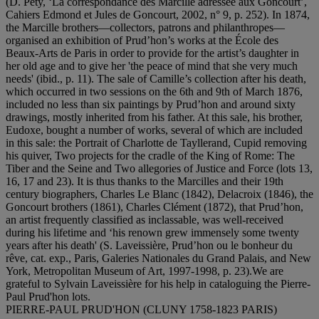
(D. Pety, ‘La correspondance des Marcille adressée aux Goncourt’,
Cahiers Edmond et Jules de Goncourt, 2002, n° 9, p. 252). In 1874,
the Marcille brothers—collectors, patrons and philanthropes—
organised an exhibition of Prud’hon’s works at the École des
Beaux-Arts de Paris in order to provide for the artist’s daughter in
her old age and to give her 'the peace of mind that she very much
needs' (ibid., p. 11). The sale of Camille’s collection after his death,
which occurred in two sessions on the 6th and 9th of March 1876,
included no less than six paintings by Prud’hon and around sixty
drawings, mostly inherited from his father. At this sale, his brother,
Eudoxe, bought a number of works, several of which are included
in this sale: the Portrait of Charlotte de Tayllerand, Cupid removing
his quiver, Two projects for the cradle of the King of Rome: The
Tiber and the Seine and Two allegories of Justice and Force (lots 13,
16, 17 and 23). It is thus thanks to the Marcilles and their 19th
century biographers, Charles Le Blanc (1842), Delacroix (1846), the
Goncourt brothers (1861), Charles Clément (1872), that Prud’hon,
an artist frequently classified as inclassable, was well-received
during his lifetime and ‘his renown grew immensely some twenty
years after his death' (S. Laveissière, Prud’hon ou le bonheur du
rêve, cat. exp., Paris, Galeries Nationales du Grand Palais, and New
York, Metropolitan Museum of Art, 1997-1998, p. 23).We are
grateful to Sylvain Laveissière for his help in cataloguing the Pierre-
Paul Prud'hon lots.
PIERRE-PAUL PRUD'HON (CLUNY 1758-1823 PARIS)