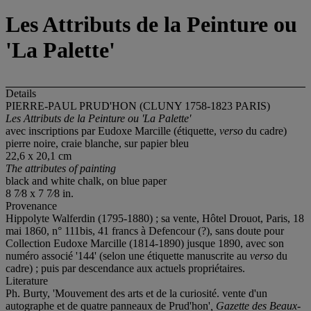
Les Attributs de la Peinture ou
'La Palette'
Details
PIERRE-PAUL PRUD'HON (CLUNY 1758-1823 PARIS)
Les Attributs de la Peinture ou 'La Palette'
avec inscriptions par Eudoxe Marcille (étiquette,
verso
du cadre)
pierre noire, craie blanche, sur papier bleu
22,6 x 20,1 cm
The attributes of painting
black and white chalk, on blue paper
8 7⁄8 x 7 7⁄8 in.
Provenance
Hippolyte Walferdin (1795-1880) ; sa vente, Hôtel Drouot, Paris, 18
mai 1860, n° 111bis, 41 francs à Defencour (?), sans doute pour
Collection Eudoxe Marcille (1814-1890) jusque 1890, avec son
numéro associé '144' (selon une étiquette manuscrite au
verso
du
cadre) ; puis par descendance aux actuels propriétaires.
Literature
Ph. Burty, 'Mouvement des arts et de la curiosité. vente d'un
autographe et de quatre panneaux de Prud'hon'
, Gazette des Beaux-