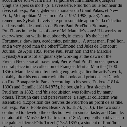
accueilli de son vivant mais ‘sa gloire devint immense quelques
vingt ans après sa mort’ (S. Laveissière, Prud’hon ou le bonheur du
rêve, cat. exp., Paris, galeries nationales du Grand Palais, et New
York, Metropolitan Museum of Art, 1997-1998, p. 23).Nous
remercions Sylvain Laveissière pour son aide apporté à la rédaction
de l'ensemble des notices de Pierre-Paul Prud'hon.'So many
Prud’hons in the house of one of M. Marcille’s sons! His works are
everywhere, on walls, in cupboards, in chests. It's the hat of
Fortunatus: drawings, academies, painting… A great man, Prud’hon,
and a very good man the other!”Edmond and Jules de Goncourt,
Journal, 29 April 1858.Pierre-Paul Prud’hon and the Marcille
DynastyAn artist of singular style working at the dawn of the
French Neoclassical movement, Pierre-Paul Prud’hon occupies a
central place in the collection of François-Martial Marcille (1790-
1856). Marcille started by buying engravings after the artist’s work,
notably after his encounter with the books and print dealer Dauvin,
on Rue Bonaparte in Paris. According to his sons, Eudoxe (1814-
1890) and Camille (1816-1875), he bought his first sketch by
Prud'hon in 1832, and 'this acquisition was followed by many
others. Through care and perseverance, a singular collection was
assembled' (Exposition des œuvres de Prud’hon au profit de sa fille,
cat. exp., Paris, Ecole des Beaux-Arts, 1874, p. 10). The two sons
continued to develop the collection with a similar taste, and Camille,
curator at the Musée de Chartres from 1862, frequently paid visits to
the painter Pierre-Félix Trézel (1782-1855), a student of Prud’hon