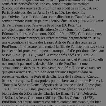
soins et de persévérance, une collection unique fut formée’
(Exposition des œuvres de Prud’hon au profit de sa fille, cat. exp.,
Paris, École des Beaux-Arts, 1874, p. 10). Les deux fils
poursuivirent la collection dans cette direction et Camille allait
souvent rendre visite au peintre Pierre-Félix Trézel (1782-1855) afin
de s’entretenir avec l’élève de Prud’hon (D. Pety, ‘La
correspondance des Marcille adressée aux Goncourt’, Cahiers
Edmond et Jules de Goncourt, 2002, n° 9, p. 252). Collectionneurs,
mécènes et philanthropes, les frères Marcille organisèrent en 1874
une exposition à l’école des Beaux-Arts de Paris des œuvres de
Prud’hon, afin d’assurer une rente à la fille de l’artiste pour ses vieux
jours et de lui procurer ‘un peu de tranquillité d’esprit dont elle a tant
besoin’ (ibid., p. 11). Quant à la vente après décès de Camille
Marcille, qui se déroula sur deux vacations les 6 et 9 mars 1876, elle
ne comptait pas moins de six tableaux de Prud’hon et une
soixantaine de dessins. À cette vente, son frère Eudoxe va racheter
quelques œuvres de Prud’hon dont certaines figurent dans la
présente vacation : le Portrait de Charlotte de Tayllerand, Cupidon
ôtant son carquois, Deux projets pour le berceau du roi de Rome : le
Tibre et la Seine et Deux allégories de la Justice et de la Force (lots
13, 16, 17 et 23). Ainsi, grâce aux Marcille père et fils et à ses
biographes du XIXe siècle, Charles Le Blanc (1842), Delacroix
(1846), les frères Goncourt (1861) et Charles Clément (1872),
Prud’hon, cet artiste souvent considéré comme inclassable, fut bien