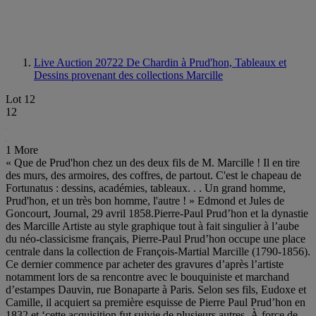
Live Auction 20722
De Chardin à Prud'hon, Tableaux et
Dessins provenant des collections Marcille
Lot 12
12
1 More
« Que de Prud'hon chez un des deux fils de M. Marcille ! Il en tire
des murs, des armoires, des coffres, de partout. C'est le chapeau de
Fortunatus : dessins, académies, tableaux. . . Un grand homme,
Prud'hon, et un très bon homme, l'autre ! » Edmond et Jules de
Goncourt, Journal, 29 avril 1858.Pierre-Paul Prud’hon et la dynastie
des Marcille Artiste au style graphique tout à fait singulier à l’aube
du néo-classicisme français, Pierre-Paul Prud’hon occupe une place
centrale dans la collection de François-Martial Marcille (1790-1856).
Ce dernier commence par acheter des gravures d’après l’artiste
notamment lors de sa rencontre avec le bouquiniste et marchand
d’estampes Dauvin, rue Bonaparte à Paris. Selon ses fils, Eudoxe et
Camille, il acquiert sa première esquisse de Pierre Paul Prud’hon en
1832 et ‘cette acquisition fut suivie de plusieurs autres. À force de