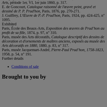
Arts
, période 1er, VI, 1er juin 1860, p. 317.
E. de Goncourt,
Catalogue raisonné
de l'
œ
uvre
peint, gravé et
dessiné
de P. P. Prud'hon,
Paris, 1876, pp. 270-271.
J. Guiffrey,
L'Œ
uvre de P.-P.
Prud'hon,
Paris, 1924, pp. 424-425, n°
1095.
Exhibited
Paris, École des Beaux-Arts,
Exposition des
œ
uvres de Prud
’
hon au
profit de sa fille
, 1874, p. 97, n° 310.
Paris, musée des Arts décoratifs,
Catalogue descriptif des dessins de
décoration et d'ornements de maîtres anciens, exposés au musée des
Arts décoratifs en 1880
, 1880, p. 83, n° 317.
Paris, musée Jacquemart-André,
Pierre-Paul Prud
’
hon, 1758-1823
,
1958, p. 54, n° 191.
Further details
Conditions of sale
Brought to you by