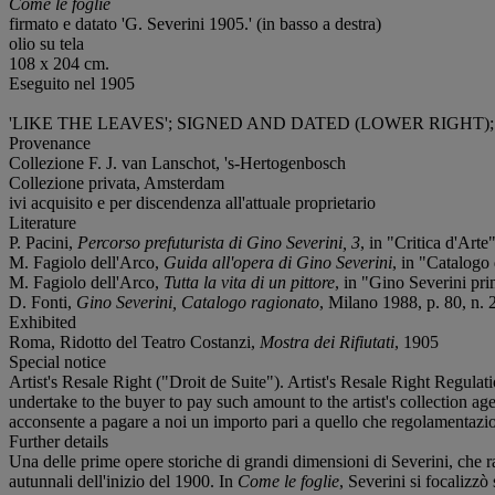
Come le foglie
firmato e datato 'G. Severini 1905.' (in basso a destra)
olio su tela
108 x 204 cm.
Eseguito nel 1905
'LIKE THE LEAVES'; SIGNED AND DATED (LOWER RIGHT)
Provenance
Collezione F. J. van Lanschot, 's-Hertogenbosch
Collezione privata, Amsterdam
ivi acquisito e per discendenza all'attuale proprietario
Literature
P. Pacini,
Percorso prefuturista di Gino Severini, 3
, in "Critica d'Arte
M. Fagiolo dell'Arco,
Guida all'opera di Gino Severini
, in "Catalogo
M. Fagiolo dell'Arco,
Tutta la vita di un pittore
, in "Gino Severini pri
D. Fonti,
Gino Severini, Catalogo ragionato
, Milano 1988, p. 80, n. 2
Exhibited
Roma, Ridotto del Teatro Costanzi,
Mostra dei Rifiutati
, 1905
Special notice
Artist's Resale Right ("Droit de Suite"). Artist's Resale Right Regulat
undertake to the buyer to pay such amount to the artist's collection age
acconsente a pagare a noi un importo pari a quello che regolamentazioni
Further details
Una delle prime opere storiche di grandi dimensioni di Severini, che r
autunnali dell'inizio del 1900. In
Come le foglie
, Severini si focalizzò