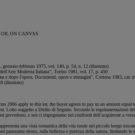
; OIL ON CANVAS
", gennaio-febbraio 1975, vol. 140, p. 54, n. 12 (illustrato)
 dell'Arte Moderna Italiana", Torino 1981, vol. 17, p. 450
ma e dopo l'opera, Documenti, opere e immagini", Cortona 1983, cat. most
8 (illustrato)
ions 2006 apply to this lot, the buyer agrees to pay us an amount equal 
nt. Lotto soggetto a Diritto di Seguito. Secondo le regolamentazioni del 
 prevedono, e noi ci impegniamo nei confronti dell’acquirente a versare 
appresenta una vista romantica della vita rurale nel piccolo borgo tosca
 sul panorama stesso, sulla bellezza e purezza della natura, limitando le