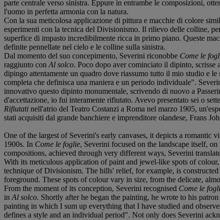
parte centrale verso sinistra. Eppure in entrambe le composizioni, otte
l'uomo in perfetta armonia con la natura.
Con la sua meticolosa applicazione di pittura e macchie di colore simili
esperimenti con la tecnica del Divisionismo. Il rilievo delle colline, pe
superfice di impasto incredibilmente ricca in primo piano. Queste macch
definite pennellate nel cielo e le colline sulla sinistra.
Dal momento del suo concepimento, Severini riconobbe
Come le fogl
raggiunto con
Al solco
. Poco dopo aver cominciato il dipinto, scrisse
dipingo attentamente un quadro dove riassumo tutto il mio studio e le 
completa che definisca una maniera e un periodo individuale". Severin
innovativo questo dipinto monumentale, scrivendo di nuovo a Passerin
d'accettazione, io fui interamente rifiutato. Avevo presentato sei o set
Rifiutati
nell'atrio del Teatro Costanzi a Roma nel marzo 1905, un'espo
stati acquisiti dal grande banchiere e imprenditore olandese, Frans Jo
One of the largest of Severini's early canvases, it depicts a romantic
1900s. In
Come le foglie
, Severini focused on the landscape itself, on 
compositions, achieved through very different ways, Severini translate
With its meticulous application of paint and jewel-like spots of colou
technique of Divisionism. The hills' relief, for example, is constructed
foreground. These spots of colour vary in size, from the delicate, almos
From the moment of its conception, Severini recognised
Come le fogl
in
Al solco
. Shortly after he began the painting, he wrote to his patr
painting in which I sum up everything that I have studied and observed
defines a style and an individual period". Not only does Severini ack