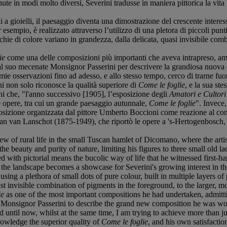
nute in modi molto diversi, Severini tradusse in maniera pittorica la vi
 a gioielli, il paesaggio diventa una dimostrazione del crescente interess
r esempio, è realizzato attraverso l’utilizzo di una pletora di piccoli pun
ie di colore variano in grandezza, dalla delicata, quasi invisibile comb
ie
come una delle composizioni più importanti che aveva intrapreso, am
 al suo mecenate Monsignor Passerini per descrivere la grandiosa nuova 
mie osservazioni fino ad adesso, e allo stesso tempo, cerco di trarne fu
i non solo riconosce la qualità superiore di
Come le foglie
, e la sua st
i che, "l'anno successivo [1905], l’esposizione degli
Amatori e Cultor
te opere, tra cui un grande paesaggio autunnale,
Come le foglie
". Invece
sizione organizzata dal pittore Umberto Boccioni come reazione al conse
han van Lanschot (1875-1949), che riportò le opere a 's-Hertogenbosch, la
 view of rural life in the small Tuscan hamlet of Dicomano, where the a
the beauty and purity of nature, limiting his figures to three small old l
d with pictorial means the bucolic way of life that he witnessed first-h
r, the landscape becomes a showcase for Severini's growing interest in t
 using a plethora of small dots of pure colour, built in multiple layers o
t invisible combination of pigments in the foreground, to the larger, more
ie
as one of the most important compositions he had undertaken, admitt
on Monsignor Passerini to describe the grand new composition he was wor
 until now, whilst at the same time, I am trying to achieve more than ju
nowledge the superior quality of
Come le foglie
, and his own satisfacti