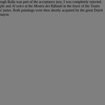
ough Balla was part of the acceptance jury, I was completely rejected.
glie
and
Al solco
at the
Mostra dei Rifiutati
in the foyer of the Teatro
' juries. Both paintings were then shortly acquired by the great Dutch
 mayor.