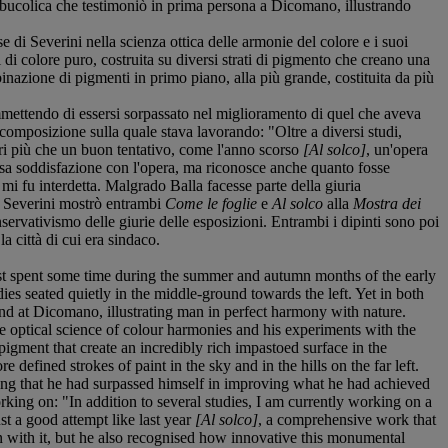
ta bucolica che testimoniò in prima persona a Dicomano, illustrando
e di Severini nella scienza ottica delle armonie del colore e i suoi
ti di colore puro, costruita su diversi strati di pigmento che creano una
inazione di pigmenti in primo piano, alla più grande, costituita da più
mettendo di essersi sorpassato nel miglioramento di quel che aveva
composizione sulla quale stava lavorando: "Oltre a diversi studi,
ori più che un buon tentativo, come l'anno scorso
[Al solco]
, un'opera
essa soddisfazione con l'opera, ma riconosce anche quanto fosse
i
mi fu interdetta. Malgrado Balla facesse parte della giuria
, Severini mostrò entrambi
Come le foglie
e
Al solco
alla
Mostra dei
rvativismo delle giurie delle esposizioni. Entrambi i dipinti sono poi
 città di cui era sindaco.
rtist spent some time during the summer and autumn months of the early
adies seated quietly in the middle-ground towards the left. Yet in both
and at Dicomano, illustrating man in perfect harmony with nature.
he optical science of colour harmonies and his experiments with the
f pigment that create an incredibly rich impastoed surface in the
 defined strokes of paint in the sky and in the hills on the far left.
ing that he had surpassed himself in improving what he had achieved
king on: "In addition to several studies, I am currently working on a
st a good attempt like last year
[Al solco]
, a comprehensive work that
on with it, but he also recognised how innovative this monumental