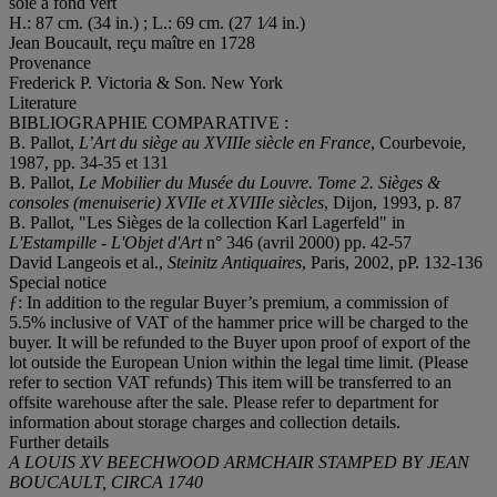
soie à fond vert
H.: 87 cm. (34 in.) ; L.: 69 cm. (27 1⁄4 in.)
Jean Boucault, reçu maître en 1728
Provenance
Frederick P. Victoria & Son. New York
Literature
BIBLIOGRAPHIE COMPARATIVE :
B. Pallot,
L
’Art du siège au XVIIIe siè
cle en France
, Courbevoie,
1987, pp. 34-35 et 131
B. Pallot,
Le Mobilier du Musé
e du
Louvre. Tome 2. Sièges &
consoles (menuiserie) XVIIe et XVIIIe siè
cles
, Dijon, 1993, p. 87
B. Pallot, "Les Sièges de la collection Karl Lagerfeld" in
L'Estampille - L'Objet d'Art
n° 346 (avril 2000) pp. 42-57
David Langeois et al.,
Steinitz Antiquaires
, Paris, 2002, pP. 132-136
Special notice
ƒ: In addition to the regular Buyer’s premium, a commission of
5.5% inclusive of VAT of the hammer price will be charged to the
buyer. It will be refunded to the Buyer upon proof of export of the
lot outside the European Union within the legal time limit. (Please
refer to section VAT refunds) This item will be transferred to an
offsite warehouse after the sale. Please refer to department for
information about storage charges and collection details.
Further details
A LOUIS XV BEECHWOOD ARMCHAIR STAMPED BY JEAN
BOUCAULT, CIRCA 1740