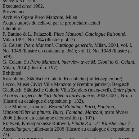
39 3⁄8 x 31 1⁄2 in.
Executed
circa
1962.
Provenance
Archivio Opera Piero Manzoni, Milan
Acquis auprès de celle-ci par le propriétaire actuel
Literature
F. Battino & L. Palazzoli,
Piero Manzoni, Catalogue Raisonné
,
Milan 1991, No. 904 (illustré p. 427).
G. Celant,
Piero Manzoni. Catalogo generale
, Milan, 2004, vol. I,
No. 1048 (illustré en couleurs p. 361); vol. II, No. 1048 (illustré p.
549).
G. Celant,
Su Piero Manzoni
,
interview
avec
M. Gioni to G. Celant
,
Milan, 2014 (illustré p. 197).
Exhibited
Rosenheim, Städtische Galerie Rosenheim (juillet-septembre);
Lecco, Musei Civici Villa Manzoni (décembre-janvier); Bergisch
Gladbach, Städtische Galerie Villa Zanders (mars-avril),
Entre figure
et corps : aspects de l'art italien d'après-guerre
, 2000-2001, No. 5
(illustré au catalogue d'exposition p. 132).
Tate Modern, Londres,
Beyond Painting: Burri, Fontana,
Manzoni/Oltre la pittura: Burri, Fontana, Manzoni
,
mars-février
2006 (illustré au catalogue d'exposition p. 107).
Rottweil, Kreissparkasse Rottweil,
Finale 3 x - 21 Künstler aus 7
Ausstellungen
,
juillet-août 2006 (illustré au catalogue d'exposition p.
73).