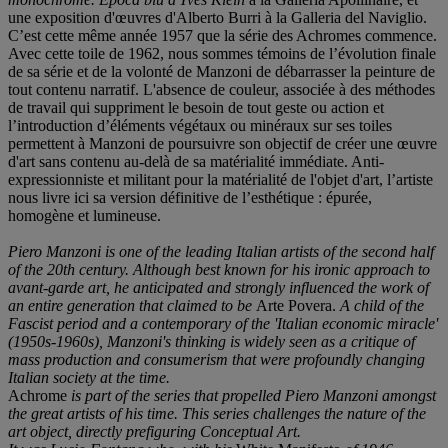
une exposition d'œuvres d'Alberto Burri à la Galleria del Naviglio.
C’est cette même année 1957 que la série des Achromes commence.
Avec cette toile de 1962, nous sommes témoins de l’évolution finale
de sa série et de la volonté de Manzoni de débarrasser la peinture de
tout contenu narratif. L'absence de couleur, associée à des méthodes
de travail qui suppriment le besoin de tout geste ou action et
l’introduction d’éléments végétaux ou minéraux sur ses toiles
permettent à Manzoni de poursuivre son objectif de créer une œuvre
d'art sans contenu au-delà de sa matérialité immédiate. Anti-
expressionniste et militant pour la matérialité de l'objet d'art, l’artiste
nous livre ici sa version définitive de l’esthétique : épurée,
homogène et lumineuse.
Piero Manzoni is one of the leading Italian artists of the second half
of the 20th century. Although best known for his ironic approach to
avant-garde art, he anticipated and strongly influenced the work of
an entire generation that claimed to be
Arte Povera.
A child of the
Fascist period and a contemporary of the 'Italian economic miracle'
(1950s-1960s), Manzoni's thinking is widely seen as a critique of
mass production and consumerism that were profoundly changing
Italian society at the time.
Achrome
is part of the series that propelled Piero Manzoni amongst
the great artists of his time. This series challenges the nature of the
art object, directly prefiguring Conceptual Art.