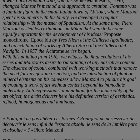
It was Lucio Fontana who, with his
White Manifesto
of 1946,
changed Manzoni's method and approach to creation. Fontana was
a familiar figure in the small Italian town of Abisola, where Manzoni
spent his summers with his family. He developed a regular
relationship with the master of Spatialism. At the same time, Piero
Manzoni visited two exhibitions in Milan that were to become
equally important for the development of his ideas:
Proposte
monochrome
.
Epoca blu
by Yves Klein at the Galleria Apollinaire,
and an exhibition of works by Alberto Burri at the Galleria del
Naviglio. In 1957 the
Achrome
series began.
With this painting from 1962, we witness the final evolution of his
series and Manzoni's desire to rid painting of any narrative content.
The absence of colour, combined with working methods that remove
the need for any gesture or action, and the introduction of plant or
mineral elements on his canvases allow Manzoni to pursue his goal
of creating a work of art without content beyond its immediate
materiality. Anti-expressionist and militant for the materiality of the
art object, the artist delivers here his definitive version of aesthetics:
refined, homogeneous and luminous.
« Pourquoi ne pas libérer ces formes ? Pourquoi ne pas essayer de
découvrir le sens infini de l'espace absolu, le sens de la lumiè
re pure
et absolue
»
?
- Piero Manzoni