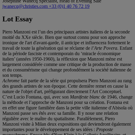
Josephine Wanecq
Specialist, Head of Evening Sale
jwanecq@christies.com
+33 (0)1 40 76 72 19
Lot Essay
Piero Manzoni est l’un des principaux artistes italiens de la seconde
moitié du XXe siècle. Bien que surtout connu pour son approche
ironique de l'art d'avant-garde, il anticipe et influencera fortement le
travail de toute la génération qui se réclame de
l
’
Arte Povera
. Enfant
de la période fasciste et contemporain du ‘miracle économique
italien’ (années 1950-1960), la réflexion que Manzoni mène est
largement considérée comme une critique de la production de masse
et du consumérisme qui change profondément la société italienne de
son temps.
Achrome
fait partie de la série qui propulsera Piero Manzoni au rang
des grands artistes de son époque. Cette dernière remet en cause la
nature de l'objet d'art, préfigurant directement l'Art Conceptuel.
C’est Lucio Fontana, qui, avec son
Manifeste blanc
de 1946, change
la méthode et l’approche de Manzoni pour sa création. Fontana est
en effet une figure familière dans la petite ville italienne d'Abisola où
Manzoni passe ses étés avec sa famille. Il y noue une relation
régulière avec le maître du spatialisme. Parallèlement, Piero
Manzoni visite à Milan deux expositions qui deviendront également
importantes pour le développement de ses idées :
Proposte
monochrome. Epoca blu d'Yves Klein
à la Galleria Apollinaire, et