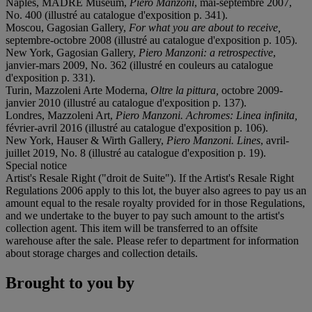
Naples, MADRE Museum,
Piero Manzoni
, mai-septembre 2007,
No. 400 (illustré au catalogue d'exposition p. 341).
Moscou, Gagosian Gallery,
For what you are about to receive
,
septembre-octobre 2008 (illustré au catalogue d'exposition p. 105).
New York, Gagosian Gallery,
Piero Manzoni: a retrospective
,
janvier-mars 2009, No. 362 (illustré en couleurs au catalogue
d'exposition p. 331).
Turin, Mazzoleni Arte Moderna,
Oltre la pittura
,
octobre 2009-
janvier 2010 (illustré au catalogue d'exposition p. 137).
Londres, Mazzoleni Art,
Piero Manzoni. Achromes: Linea infinita
,
février-avril 2016 (illustré au catalogue d'exposition p. 106).
New York, Hauser & Wirth Gallery,
Piero Manzoni. Lines
, avril-
juillet 2019, No. 8 (illustré au catalogue d'exposition p. 19).
Special notice
Artist's Resale Right ("droit de Suite"). If the Artist's Resale Right
Regulations 2006 apply to this lot, the buyer also agrees to pay us an
amount equal to the resale royalty provided for in those Regulations,
and we undertake to the buyer to pay such amount to the artist's
collection agent. This item will be transferred to an offsite
warehouse after the sale. Please refer to department for information
about storage charges and collection details.
Brought to you by