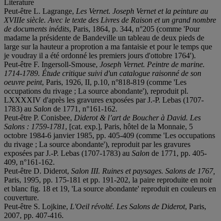
Literature
Peut-être L. Lagrange,
Les Vernet. Joseph Vernet et la peinture au
XVIIIe siècle. Avec le texte des Livres de Raison et un grand nombre
de documents inédits
, Paris, 1864, p. 344, n°205 (comme 'Pour
madame la présidente de Bandeville un tableau de deux pieds de
large sur la hauteur a proprotion a ma fantaisie et pour le temps que
je voudray il a été ordonné les premiers jours d'ottobre 1764').
Peut-être F. Ingersoll-Smouse,
Joseph Vernet. Peintre de marine.
1714-1789. Étude critique suivi d'un catalogue raisonné de son
oeuvre peint
, Paris, 1926, II, p.10, n°818-819 (comme 'Les
occupations du rivage ; La source abondante'), reproduit pl.
LXXXXIV d'après les gravures exposées par J.-P. Lebas (1707-
1783) au
Salon
de 1771, n°161-162.
Peut-être P. Conisbee,
Diderot & l’art de Boucher à David. Les
Salons : 1759-1781
, [cat. exp.], Paris, hôtel de la Monnaie, 5
octobre 1984-6 janvier 1985, pp. 405-409 (comme 'Les occupations
du rivage ; La source abondante'), reproduit par les gravures
exposées par J.-P. Lebas (1707-1783) au
Salon
de 1771, pp. 405-
409, n°161-162.
Peut-être D. Diderot,
Salon III. Ruines et paysages. Salons de 1767,
Paris, 1995, pp. 175-181 et pp. 191-202, la paire reproduite en noir
et blanc fig. 18 et 19, 'La source abondante' reproduit en couleurs en
couverture.
Peut-être S. Lojkine,
L'Oeil révolté. Les Salons de Diderot
, Paris,
2007, pp. 407-416.