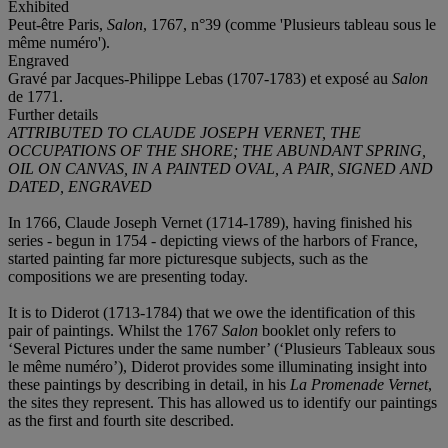
Exhibited
Peut-être Paris,
Salon
, 1767, n°39 (comme 'Plusieurs tableau sous le
même numéro').
Engraved
Gravé par Jacques-Philippe Lebas (1707-1783) et exposé au
Salon
de 1771.
Further details
ATTRIBUTED TO CLAUDE JOSEPH VERNET, THE
OCCUPATIONS OF THE SHORE; THE ABUNDANT SPRING,
OIL ON CANVAS, IN A PAINTED OVAL, A PAIR, SIGNED AND
DATED, ENGRAVED
In 1766, Claude Joseph Vernet (1714-1789), having finished his
series - begun in 1754 - depicting views of the harbors of France,
started painting far more picturesque subjects, such as the
compositions we are presenting today.
It is to Diderot (1713-1784) that we owe the identification of this
pair of paintings. Whilst the 1767
Salon
booklet only refers to
‘Several Pictures under the same number’ (‘Plusieurs Tableaux sous
le même numéro’), Diderot provides some illuminating insight into
these paintings by describing in detail, in his
La Promenade Vernet
,
the sites they represent. This has allowed us to identify our paintings
as the first and fourth site described.