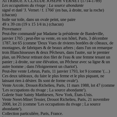
ATTRIBUÉ À CLAUDE JOSEPH VERNET (1714-1789)
Les occupations du rivage ; La source abondante
signé et daté 'J. Vernet / f. 1766' (en bas, à droite, sur la roche)
(chacun)
huile sur toile, dans un ovale peint, une paire
49 x 39 cm (19 x 15 1⁄4 in.) (chacun)
Provenance
Peut-être commandé par Madame la présidente de Bandeville,
janvier 1765 ; peut-être sa vente, en son hôtel, Paris, 3 décembre
1787, lot 65 (comme 'Deux Vues de rivieres bordées de côteaux, de
montagnes, de fabriques & de beaux arbres ; dans l'un on remarque
trois Blanchisseuses & deux Pêcheurs, dans l'autre, sur le premier
plan, un Pêcheur retirant don filet de l'eau & une femme tenant un
panier ; à droite, sur une élévation, un Pêcheur avec sa ligne & un
autre homme ; dans l'éloignement un chariot').
Peut-être vente Lebrun, Paris, 11 janvier 1793, lot 9 (comme '(…)
Ces deux tableaux, du faire le plus ferme et le plus piquant, ne
laissant rien à désirer. Ils sont de forme ovale').
Vente Arcole, Drouot-Richelieu, Paris, 11 mars 1988, lot 47 (comme
'Les occupations du rivage ; La source abondante').
Galerie Stair Sainty Matthiesen, New York, États-Unis.
Vente Neret-Minet Tessier, Drouot Richelieu, Paris, 21 novembre
2008, lot 21 (comme 'Les occupations du rivage ; La source
abondante').
Collection particulière, Paris, France.