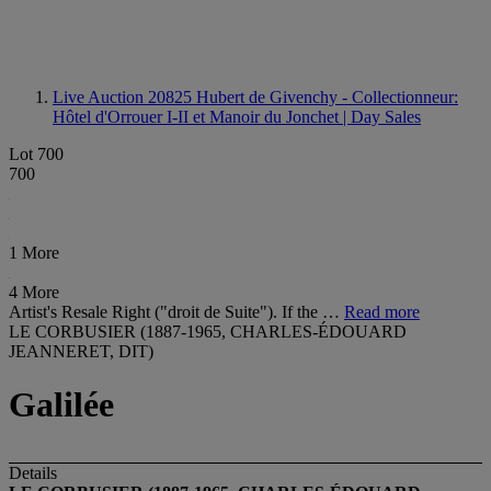
Live Auction 20825
Hubert de Givenchy - Collectionneur:
Hôtel d'Orrouer I-II et Manoir du Jonchet | Day Sales
Lot 700
700
1 More
4 More
Artist's Resale Right ("droit de Suite"). If the …
Read more
LE CORBUSIER (1887-1965, CHARLES-ÉDOUARD
JEANNERET, DIT)
Galilée
Details