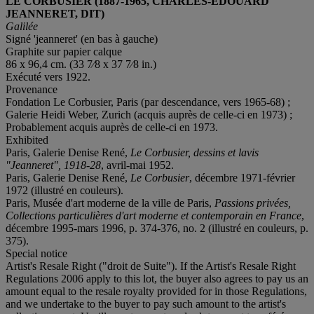
LE CORBUSIER (1887-1965, CHARLES-ÉDOUARD
JEANNERET, DIT)
Galilée
Signé 'jeanneret' (en bas à gauche)
Graphite sur papier calque
86 x 96,4 cm. (33 7⁄8 x 37 7⁄8 in.)
Exécuté vers 1922.
Provenance
Fondation Le Corbusier, Paris (par descendance, vers 1965-68) ;
Galerie Heidi Weber, Zurich (acquis auprès de celle-ci en 1973) ;
Probablement acquis auprès de celle-ci en 1973.
Exhibited
Paris, Galerie Denise René,
Le Corbusier, dessins et lavis
"Jeanneret", 1918-28
, avril-mai 1952.
Paris, Galerie Denise René,
Le Corbusier
, décembre 1971-février
1972 (illustré en couleurs).
Paris, Musée d'art moderne de la ville de Paris,
Passions privées,
Collections particulières d'art moderne et contemporain en France
,
décembre 1995-mars 1996, p. 374-376, no. 2 (illustré en couleurs, p.
375).
Special notice
Artist's Resale Right ("droit de Suite"). If the Artist's Resale Right
Regulations 2006 apply to this lot, the buyer also agrees to pay us an
amount equal to the resale royalty provided for in those Regulations,
and we undertake to the buyer to pay such amount to the artist's