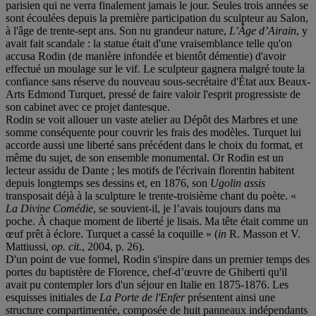
parisien qui ne verra finalement jamais le jour. Seules trois années se
sont écoulées depuis la première participation du sculpteur au Salon,
à l'âge de trente-sept ans. Son nu grandeur nature,
L’Âge d’Airain
, y
avait fait scandale : la statue était d'une vraisemblance telle qu'on
accusa Rodin (de manière infondée et bientôt démentie) d'avoir
effectué un moulage sur le vif. Le sculpteur gagnera malgré toute la
confiance sans réserve du nouveau sous-secrétaire d'État aux Beaux-
Arts Edmond Turquet, pressé de faire valoir l'esprit progressiste de
son cabinet avec ce projet dantesque.
Rodin se voit allouer un vaste atelier au Dépôt des Marbres et une
somme conséquente pour couvrir les frais des modèles. Turquet lui
accorde aussi une liberté sans précédent dans le choix du format, et
même du sujet, de son ensemble monumental. Or Rodin est un
lecteur assidu de Dante ; les motifs de l'écrivain florentin habitent
depuis longtemps ses dessins et, en 1876, son
Ugolin assis
transposait déjà à la sculpture le trente-troisième chant du poète. «
La Divine Comédie
, se souvient-il, je l’avais toujours dans ma
poche. À chaque moment de liberté je lisais. Ma tête était comme un
œuf prêt à éclore. Turquet a cassé la coquille » (
in
R. Masson et V.
Mattiussi,
op. cit.
, 2004, p. 26).
D'un point de vue formel, Rodin s'inspire dans un premier temps des
portes du baptistère de Florence, chef-d’œuvre de Ghiberti qu'il
avait pu contempler lors d'un séjour en Italie en 1875-1876. Les
esquisses initiales de
La Porte de l'Enfer
présentent ainsi une
structure compartimentée, composée de huit panneaux indépendants