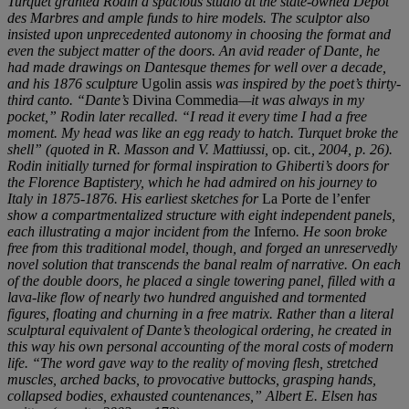
Turquet granted Rodin a spacious studio at the state-owned Dépôt
des Marbres and ample funds to hire models. The sculptor also
insisted upon unprecedented autonomy in choosing the format and
even the subject matter of the doors. An avid reader of Dante, he
had made drawings on Dantesque themes for well over a decade,
and his 1876 sculpture
Ugolin assis
was inspired by the poet’s thirty-
third canto. “Dante’s
Divina Commedia
—it was always in my
pocket,” Rodin later recalled. “I read it every time I had a free
moment. My head was like an egg ready to hatch. Turquet broke the
shell” (quoted in R. Masson and V. Mattiussi,
op. cit
., 2004, p. 26).
Rodin initially turned for formal inspiration to Ghiberti’s doors for
the Florence Baptistery, which he had admired on his journey to
Italy in 1875-1876. His earliest sketches for
La Porte de l’enfer
show a compartmentalized structure with eight independent panels,
each illustrating a major incident from the
Inferno
. He soon broke
free from this traditional model, though, and forged an unreservedly
novel solution that transcends the banal realm of narrative. On each
of the double doors, he placed a single towering panel, filled with a
lava-like flow of nearly two hundred anguished and tormented
figures, floating and churning in a free matrix. Rather than a literal
sculptural equivalent of Dante’s theological ordering, he created in
this way his own personal accounting of the moral costs of modern
life. “The word gave way to the reality of moving flesh, stretched
muscles, arched backs, to provocative buttocks, grasping hands,
collapsed bodies, exhausted countenances,” Albert E. Elsen has