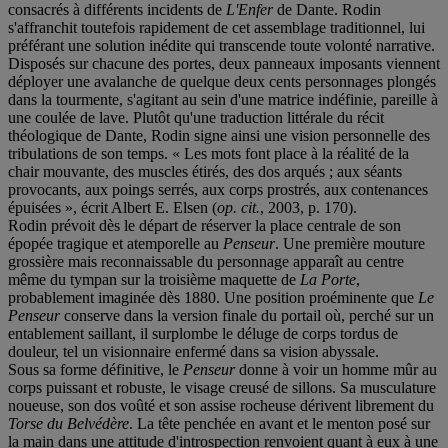
consacrés à différents incidents de
L'Enfer
de Dante. Rodin
s'affranchit toutefois rapidement de cet assemblage traditionnel, lui
préférant une solution inédite qui transcende toute volonté narrative.
Disposés sur chacune des portes, deux panneaux imposants viennent
déployer une avalanche de quelque deux cents personnages plongés
dans la tourmente, s'agitant au sein d'une matrice indéfinie, pareille à
une coulée de lave. Plutôt qu'une traduction littérale du récit
théologique de Dante, Rodin signe ainsi une vision personnelle des
tribulations de son temps. « Les mots font place à la réalité de la
chair mouvante, des muscles étirés, des dos arqués ; aux séants
provocants, aux poings serrés, aux corps prostrés, aux contenances
épuisées », écrit Albert E. Elsen (
op. cit.
, 2003, p. 170).
Rodin prévoit dès le départ de réserver la place centrale de son
épopée tragique et atemporelle au
Penseur
. Une première mouture
grossière mais reconnaissable du personnage apparaît au centre
même du tympan sur la troisième maquette de
La Porte
,
probablement imaginée dès 1880. Une position proéminente que
Le
Penseur
conserve dans la version finale du portail où, perché sur un
entablement saillant, il surplombe le déluge de corps tordus de
douleur, tel un visionnaire enfermé dans sa vision abyssale.
Sous sa forme définitive, le
Penseur
donne à voir un homme mûr au
corps puissant et robuste, le visage creusé de sillons. Sa musculature
noueuse, son dos voûté et son assise rocheuse dérivent librement du
Torse du Belvédère
. La tête penchée en avant et le menton posé sur
la main dans une attitude d'introspection renvoient quant à eux à une