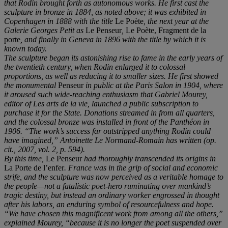
that Rodin brought forth as autonomous works. He first cast the
sculpture in bronze in 1884, as noted above; it was exhibited in
Copenhagen in 1888 with the title
Le Poète
, the next year at the
Galerie Georges Petit as
Le Penseur
,
Le Poète, Fragment de la
porte
, and finally in Geneva in 1896 with the title by which it is
known today.
The sculpture began its astonishing rise to fame in the early years of
the twentieth century, when Rodin enlarged it to colossal
proportions, as well as reducing it to smaller sizes. He first showed
the monumental
Penseur
in public at the Paris Salon in 1904, where
it aroused such wide-reaching enthusiasm that Gabriel Mourey,
editor of Les arts de la vie, launched a public subscription to
purchase it for the State. Donations streamed in from all quarters,
and the colossal bronze was installed in front of the Panthéon in
1906. “The work’s success far outstripped anything Rodin could
have imagined,” Antoinette Le Normand-Romain has written (op.
cit., 2007, vol. 2, p. 594).
By this time,
Le Penseur
had thoroughly transcended its origins in
La Porte de l’enfer
. France was in the grip of social and economic
strife, and the sculpture was now perceived as a veritable homage to
the people—not a fatalistic poet-hero ruminating over mankind’s
tragic destiny, but instead an ordinary worker engrossed in thought
after his labors, an enduring symbol of resourcefulness and hope.
“We have chosen this magnificent work from among all the others,”
explained Mourey, “because it is no longer the poet suspended over