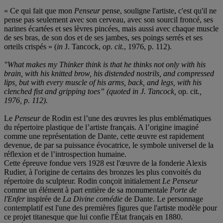
« Ce qui fait que mon
Penseur
pense, souligne l'artiste, c'est qu'il ne
pense pas seulement avec son cerveau, avec son sourcil froncé, ses
narines écartées et ses lèvres pincées, mais aussi avec chaque muscle
de ses bras, de son dos et de ses jambes, ses poings serrés et ses
orteils crispés » (
in
J. Tancock,
op. cit.
, 1976, p. 112).
"What makes my Thinker think is that he thinks not only with his
brain, with his knitted brow, his distended nostrils, and compressed
lips, but with every muscle of his arms, back, and legs, with his
clenched fist and gripping toes” (quoted in J. Tancock,
op. cit
.,
1976, p. 112).
Le
Penseur
de Rodin est l’une des œuvres les plus emblématiques
du répertoire plastique de l’artiste français. A l’origine imaginé
comme une représentation de Dante, cette œuvre est rapidement
devenue, de par sa puissance évocatrice, le symbole universel de la
réflexion et de l’introspection humaine.
Cette épreuve fondue vers 1928 est l'œuvre de la fonderie Alexis
Rudier, à l'origine de certains des bronzes les plus convoités du
répertoire du sculpteur. Rodin conçoit initialement
Le Penseur
comme un élément à part entière de sa monumentale
Porte de
l'Enfer
inspirée de
La Divine comédie
de Dante. Le personnage
contemplatif est l'une des premières figures que l'artiste modèle pour
ce projet titanesque que lui confie l'État français en 1880.