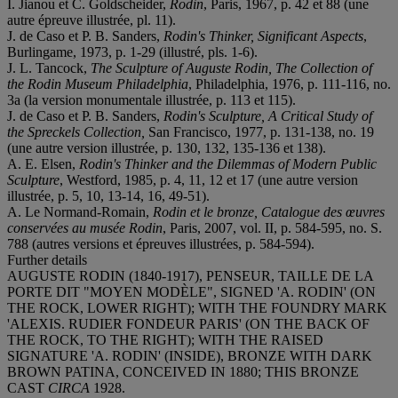
I. Jianou et C. Goldscheider,
Rodin
, Paris, 1967, p. 42 et 88 (une
autre épreuve illustrée, pl. 11).
J. de Caso et P. B. Sanders,
Rodin's Thinker, Significant Aspects
,
Burlingame, 1973, p. 1-29 (illustré, pls. 1-6).
J. L. Tancock,
The Sculpture of Auguste Rodin, The Collection of
the Rodin Museum
Philadelphia
, Philadelphia, 1976, p. 111-116, no.
3a (la version monumentale illustrée, p. 113 et 115).
J. de Caso et P. B. Sanders,
Rodin's Sculpture, A Critical Study of
the Spreckels Collection,
San Francisco, 1977, p. 131-138, no. 19
(une autre version illustrée, p. 130, 132, 135-136 et 138).
A. E. Elsen,
Rodin's Thinker and the Dilemmas of Modern Public
Sculpture
, Westford, 1985, p. 4, 11, 12 et 17 (une autre version
illustrée, p. 5, 10, 13-14, 16, 49-51).
A. Le Normand-Romain,
Rodin et le bronze, Catalogue des œuvres
conservées au musée Rodin
, Paris, 2007, vol. II, p. 584-595, no. S.
788 (autres versions et épreuves illustrées, p. 584-594).
Further details
AUGUSTE RODIN (1840-1917), PENSEUR, TAILLE DE LA
PORTE DIT "MOYEN MODÈLE", SIGNED 'A. RODIN' (ON
THE ROCK, LOWER RIGHT); WITH THE FOUNDRY MARK
'ALEXIS. RUDIER FONDEUR PARIS' (ON THE BACK OF
THE ROCK, TO THE RIGHT); WITH THE RAISED
SIGNATURE 'A. RODIN' (INSIDE), BRONZE WITH DARK
BROWN PATINA, CONCEIVED IN 1880; THIS BRONZE
CAST
CIRCA
1928.