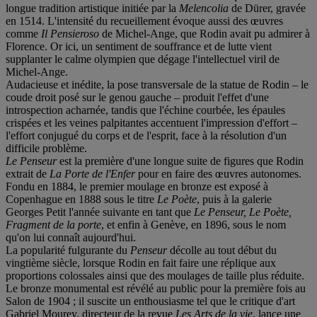
longue tradition artistique initiée par la
Melencolia
de Dürer, gravée
en 1514. L'intensité du recueillement évoque aussi des œuvres
comme
Il Pensieroso
de Michel-Ange, que Rodin avait pu admirer à
Florence. Or ici, un sentiment de souffrance et de lutte vient
supplanter le calme olympien que dégage l'intellectuel viril de
Michel-Ange.
Audacieuse et inédite, la pose transversale de la statue de Rodin – le
coude droit posé sur le genou gauche – produit l'effet d'une
introspection acharnée, tandis que l'échine courbée, les épaules
crispées et les veines palpitantes accentuent l'impression d'effort –
l'effort conjugué du corps et de l'esprit, face à la résolution d'un
difficile problème.
Le Penseur
est la première d'une longue suite de figures que Rodin
extrait de
La Porte de l'Enfer
pour en faire des œuvres autonomes.
Fondu en 1884, le premier moulage en bronze est exposé à
Copenhague en 1888 sous le titre
Le Poète
, puis à la galerie
Georges Petit l'année suivante en tant que
Le Penseur, Le Poète,
Fragment de la porte
, et enfin à Genève, en 1896, sous le nom
qu'on lui connaît aujourd'hui.
La popularité fulgurante du
Penseur
décolle au tout début du
vingtième siècle, lorsque Rodin en fait faire une réplique aux
proportions colossales ainsi que des moulages de taille plus réduite.
Le bronze monumental est révélé au public pour la première fois au
Salon de 1904 ; il suscite un enthousiasme tel que le critique d'art
Gabriel Mourey, directeur de la revue
Les Arts de la vie
, lance une