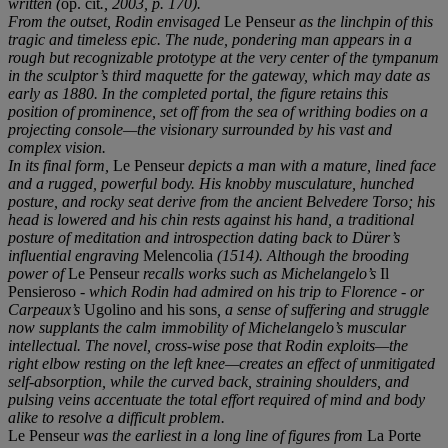
written (
op. cit
., 2003, p. 170).
From the outset, Rodin envisaged
Le Penseur
as the linchpin of this
tragic and timeless epic. The nude, pondering man appears in a
rough but recognizable prototype at the very center of the tympanum
in the sculptor’s third maquette for the gateway, which may date as
early as 1880. In the completed portal, the figure retains this
position of prominence, set off from the sea of writhing bodies on a
projecting console—the visionary surrounded by his vast and
complex vision.
In its final form,
Le Penseur
depicts a man with a mature, lined face
and a rugged, powerful body. His knobby musculature, hunched
posture, and rocky seat derive from the ancient Belvedere Torso; his
head is lowered and his chin rests against his hand, a traditional
posture of meditation and introspection dating back to Dürer’s
influential engraving
Melencolia
(1514). Although the brooding
power of
Le Penseur
recalls works such as Michelangelo’s
Il
Pensieroso
- which Rodin had admired on his trip to Florence - or
Carpeaux’s
Ugolino and his sons
, a sense of suffering and struggle
now supplants the calm immobility of Michelangelo’s muscular
intellectual. The novel, cross-wise pose that Rodin exploits—the
right elbow resting on the left knee—creates an effect of unmitigated
self-absorption, while the curved back, straining shoulders, and
pulsing veins accentuate the total effort required of mind and body
alike to resolve a difficult problem.
Le Penseur
was the earliest in a long line of figures from
La Porte