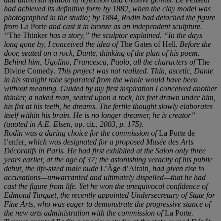
had achieved its definitive form by 1882, when the clay model was
photographed in the studio; by 1884, Rodin had detached the figure
from
La Porte
and cast it in bronze as an independent sculpture.
“
The Thinker
has a story,” the sculptor explained. “In the days
long gone by, I conceived the idea of
The Gates of Hell
. Before the
door, seated on a rock, Dante, thinking of the plan of his poem.
Behind him, Ugolino, Francesca, Paolo, all the characters of
The
Divine Comedy
. This project was not realized. Thin, ascetic, Dante
in his straight robe separated from the whole would have been
without meaning. Guided by my first inspiration I conceived another
thinker, a naked man, seated upon a rock, his feet drawn under him,
his fist at his teeth, he dreams. The fertile thought slowly elaborates
itself within his brain. He is no longer dreamer, he is creator”
(quoted in A.E. Elsen,
op. cit
., 2003, p. 175).
Rodin was a daring choice for the commission of
La Porte de
l’enfer
, which was designated for a proposed Musée des Arts
Décoratifs in Paris. He had first exhibited at the Salon only three
years earlier, at the age of 37; the astonishing veracity of his public
debut, the life-sized male nude
L’Âge d’Airain
, had given rise to
accusations—unwarranted and ultimately dispelled—that he had
cast the figure from life. Yet he won the unequivocal confidence of
Edmond Turquet, the recently appointed Undersecretary of State for
Fine Arts, who was eager to demonstrate the progressive stance of
the new arts administration with the commission of
La Porte
.