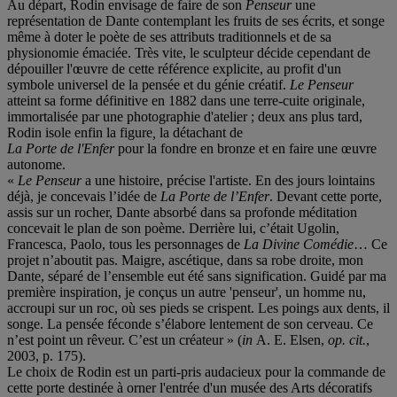
Au départ, Rodin envisage de faire de son
Penseur
une
représentation de Dante contemplant les fruits de ses écrits, et songe
même à doter le poète de ses attributs traditionnels et de sa
physionomie émaciée. Très vite, le sculpteur décide cependant de
dépouiller l'œuvre de cette référence explicite, au profit d'un
symbole universel de la pensée et du génie créatif.
Le Penseur
atteint sa forme définitive en 1882 dans une terre-cuite originale,
immortalisée par une photographie d'atelier ; deux ans plus tard,
Rodin isole enfin la figure
,
la détachant de
La Porte de l'Enfer
pour la fondre en bronze et en faire une œuvre
autonome.
«
Le Penseur
a une histoire, précise l'artiste. En des jours lointains
déjà, je concevais l’idée de
La Porte de l’Enfer
. Devant cette porte,
assis sur un rocher, Dante absorbé dans sa profonde méditation
concevait le plan de son poème. Derrière lui, c’était Ugolin,
Francesca, Paolo, tous les personnages de
La Divine Comédie
… Ce
projet n’aboutit pas. Maigre, ascétique, dans sa robe droite, mon
Dante, séparé de l’ensemble eut été sans signification. Guidé par ma
première inspiration, je conçus un autre 'penseur', un homme nu,
accroupi sur un roc, où ses pieds se crispent. Les poings aux dents, il
songe. La pensée féconde s’élabore lentement de son cerveau. Ce
n’est point un rêveur. C’est un créateur » (
in
A. E. Elsen,
op. cit.
,
2003, p. 175).
Le choix de Rodin est un parti-pris audacieux pour la commande de
cette porte destinée à orner l'entrée d'un musée des Arts décoratifs