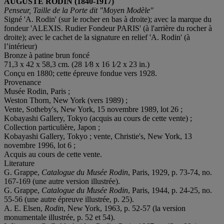
AUGUSTE RODIN (1840-1917)
Penseur, Taille de la Porte dit "Moyen Modèle"
Signé 'A. Rodin' (sur le rocher en bas à droite); avec la marque du
fondeur 'ALEXIS. Rudier Fondeur PARIS' (à l'arrière du rocher à
droite); avec le cachet de la signature en relief 'A. Rodin' (à
l’intérieur)
Bronze à patine brun foncé
71,3 x 42 x 58,3 cm. (28 1⁄8 x 16 1⁄2 x 23 in.)
Conçu en 1880; cette épreuve fondue vers 1928.
Provenance
Musée Rodin, Paris ;
Weston Thorn, New York (vers 1989) ;
Vente, Sotheby's, New York, 15 novembre 1989, lot 26 ;
Kobayashi Gallery, Tokyo (acquis au cours de cette vente) ;
Collection particulière, Japon ;
Kobayashi Gallery, Tokyo ; vente, Christie's, New York, 13
novembre 1996, lot 6 ;
Acquis au cours de cette vente.
Literature
G. Grappe,
Catalogue du Musée Rodin
, Paris, 1929, p. 73-74, no.
167-169 (une autre version illustrée).
G. Grappe,
Catalogue du Musée Rodin
, Paris, 1944, p. 24-25, no.
55-56 (une autre épreuve illustrée, p. 25).
A. E. Elsen,
Rodin
, New York, 1963, p. 52-57 (la version
monumentale illustrée, p. 52 et 54).