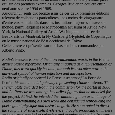
est l'un des premiers exemples. Georges Rudier en coulera enfin
neuf autres entre 1954 et 1969.
Aujourd'hui, seuls dix bronze issus de ces deux premières éditions
relèvent de collections particulières ; pas moins de vingt-quatre
d'entre eux sont abrités dans des institutions majeures à travers le
monde, parmi lesquelles le Metropolitan Museum of Art de New
York, la National Gallery of Art de Washington, le musée des
Beaux-arts de Montréal, la Ny Carlsberg Glyptotek de Copenhague
ou le musée national de l'Art occidental de Tokyo.
Cette œuvre est présentée sur une base en bois commandée par
Alberto Pinto.
Rodin's
Penseur
is one of the most emblematic works in the French
artist's plastic repertoire. Originally imagined as a representation of
Dante, this work quickly became, through its evocative power, the
universal symbol of human reflection and introspection.
Rodin originally conceived
Le Penseur
as part of
La Porte de
l’enfer
, his monumental gateway representing Dante’s
Inferno
. The
French State awarded Rodin the commission for the portal in 1880,
and Le Penseur was among the earliest figures that he modeled for
the project. At first, he intended the ruminating man as an image of
Dante contemplating his own work and considered reproducing the
poet’s gaunt physique and historical garb. He soon opted to divest
the sculpture of such explicit reference, though, producing a timeless
and universal symbol of reflection and creative genius.
Le Penseur