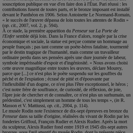
souscription publique en vue d'en faire don à l'État. Pari réussi : les
contributions fusent de toutes parts, et le bronze imposant est installé
devant le Panthéon en 1906. Selon Antoinette Le Normand-Romain,
« le succès de l'œuvre dépassa de loin toutes les attentes de Rodin »
(
op. cit.
, 2007, vol. 2, p. 594).
À ce stade, la première apparition du
Penseur
sur
La Porte de
l'Enfer
semble déjà loin. Dans la France d'alors, rongée par la crise
économique et sociale, la statue est perçue comme un hommage au
peuple français ; pas tant comme un poète-héros fataliste, tourmenté
par le destin tragique de l'humanité, mais comme un travailleur
ordinaire perdu dans ses pensées après une dure journée de labeur,
symbole impérissable d'espoir et d'ingéniosité. « Nous avons choisi
cette œuvre magnifique entre toutes les œuvres, déclare Mourey,
parce que [...] ce n'est plus le poète suspendu sur les gouffres du
péché et de l'expiation ; écrasé de pitié et d'épouvante par
l'inflexibilité d'un dogme, ce n'est plus l'être exceptionnel, le héros ;
c'est notre frère de souffrance, de curiosité, de réflexion, de joie,
l'âpre joie de chercher et de connaître, ce n'est plus un surhumain, un
prédestiné, c'est simplement un homme de tous les temps », (
in
R.
Masson et V. Mattiussi,
op. cit.
, 2004, p. 114).
Le musée Rodin note l'existence de dix-sept épreuves en bronze du
Penseur
dans sa taille d'origine, réalisées du vivant de Rodin par les
fonderies Griffoul, François Rudier et Alexis Rudier. Après la mort
du sculpteur, Alexis Rudier fond entre 1919 et 1945 dix-sept autres
bronzes, sous l'œil attentif du musée Rodin, dont la présente pièce