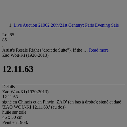
Live Auction 21062
20th/21st Century: Paris Evening Sale
Lot 85
85
Artist's Resale Right ("droit de Suite"). If the …
Read more
Zao Wou-Ki (1920-2013)
12.11.63
Details
Zao Wou-Ki (1920-2013)
12.11.63
signé en Chinois et en Pinyin 'ZAO' (en bas à droite); signé et daté
'ZAO WOU-KI 12.11.63.' (au dos)
huile sur toile
46 x 50 cm.
Peint en 1963.