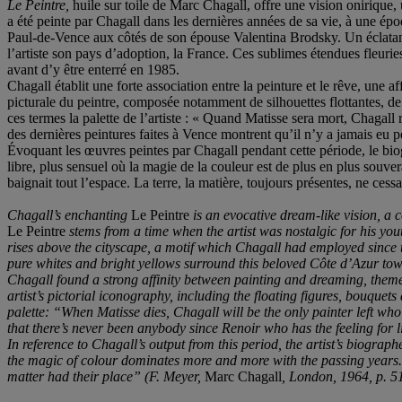
Le Peintre,
huile sur toile de Marc Chagall, offre une vision onirique, 
a été peinte par Chagall dans les dernières années de sa vie, à une époq
Paul-de-Vence aux côtés de son épouse Valentina Brodsky. Un éclatant 
l’artiste son pays d’adoption, la France. Ces sublimes étendues fleurie
avant d’y être enterré en 1985.
Chagall établit une forte association entre la peinture et le rêve, une 
picturale du peintre, composée notamment de silhouettes flottantes, de
ces termes la palette de l’artiste : « Quand Matisse sera mort, Chagall
des dernières peintures faites à Vence montrent qu’il n’y a jamais eu 
Évoquant les œuvres peintes par Chagall pendant cette période, le biogr
libre, plus sensuel où la magie de la couleur est de plus en plus souver
baignait tout l’espace. La terre, la matière, toujours présentes, ne cessa
Chagall’s enchanting
Le Peintre
is an evocative dream-like vision, a c
Le Peintre
stems from a time when the artist was nostalgic for his you
rises above the cityscape, a motif which Chagall had employed since 
pure whites and bright yellows surround this beloved Côte d’Azur tow
Chagall found a strong affinity between painting and dreaming, theme
artist’s pictorial iconography, including the floating figures, bouque
palette: “When Matisse dies, Chagall will be the only painter left who
that there’s never been anybody since Renoir who has the feeling for l
In reference to Chagall’s output from this period, the artist’s biograph
the magic of colour dominates more and more with the passing years. 
matter had their place” (F. Meyer,
Marc Chagall
, London, 1964, p. 5