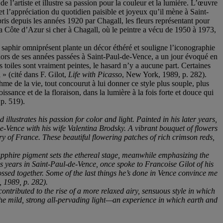
 l’artiste et illustre sa passion pour la couleur et la lumière. L’œuvre
et l’appréciation du quotidien paisible et joyeux qu’il mène à Saint-
is depuis les années 1920 par Chagall, les fleurs représentant pour
 la Côte d’Azur si cher à Chagall, où le peintre a vécu de 1950 à 1973,
eu saphir omniprésent plante un décor éthéré et souligne l’iconographie
 lors de ses années passées à Saint-Paul-de-Vence, a un jour évoqué en
 toiles sont vraiment peintes, le hasard n’y a aucune part. Certaines
» (cité dans F. Gilot,
Life with Picasso
, New York, 1989, p. 282).
hme de la vie, tout concourut à lui donner ce style plus souple, plus
issance et de la floraison, dans la lumière à la fois forte et douce qui
p. 519).
illustrates his passion for color and light. Painted in his later years,
de-Vence with his wife Valentina Brodsky. A vibrant bouquet of flowers
y of France. These beautiful flowering patches of rich crimson reds,
apphire pigment sets the ethereal stage, meanwhile emphasizing the
his years in Saint-Paul-de-Vence, once spoke to Francoise Gilot of his
ossed together. Some of the last things he’s done in Vence convince me
 1989, p. 282).
 contributed to the rise of a more relaxed airy, sensuous style in which
he mild, strong all-pervading light—an experience in which earth and