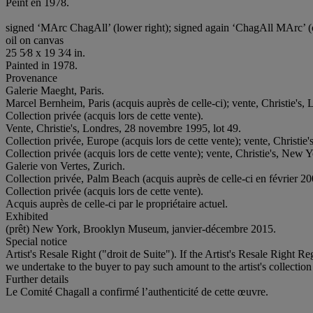
Peint en 1978.
signed ‘MArc ChagAll’ (lower right); signed again ‘ChagAll MArc’ (o
oil on canvas
25 5⁄8 x 19 3⁄4 in.
Painted in 1978.
Provenance
Galerie Maeght, Paris.
Marcel Bernheim, Paris (acquis auprès de celle-ci); vente, Christie's, 
Collection privée (acquis lors de cette vente).
Vente, Christie's, Londres, 28 novembre 1995, lot 49.
Collection privée, Europe (acquis lors de cette vente); vente, Christie'
Collection privée (acquis lors de cette vente); vente, Christie's, New
Galerie von Vertes, Zurich.
Collection privée, Palm Beach (acquis auprès de celle-ci en février 2
Collection privée (acquis lors de cette vente).
Acquis auprès de celle-ci par le propriétaire actuel.
Exhibited
(prêt) New York, Brooklyn Museum, janvier-décembre 2015.
Special notice
Artist's Resale Right ("droit de Suite"). If the Artist's Resale Right R
we undertake to the buyer to pay such amount to the artist's collection
Further details
Le Comité Chagall a confirmé l’authenticité de cette œuvre.