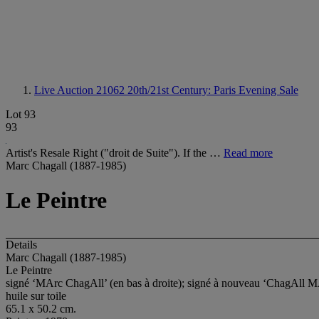
Live Auction 21062
20th/21st Century: Paris Evening Sale
Lot 93
93
Artist's Resale Right ("droit de Suite"). If the …
Read more
Marc Chagall (1887-1985)
Le Peintre
Details
Marc Chagall (1887-1985)
Le Peintre
signé ‘MArc ChagAll’ (en bas à droite); signé à nouveau ‘ChagAll MA
huile sur toile
65.1 x 50.2 cm.