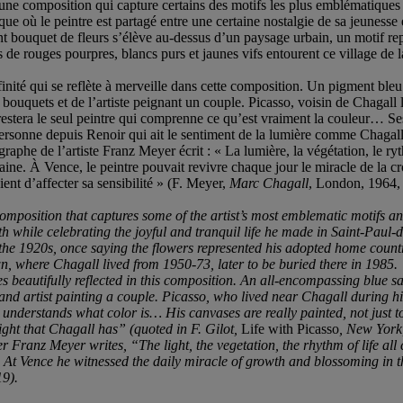
une composition qui capture certains des motifs les plus emblématiques de
ue où le peintre est partagé entre une certaine nostalgie de sa jeunesse 
bouquet de fleurs s’élève au-dessus d’un paysage urbain, un motif repr
s de rouges pourpres, blancs purs et jaunes vifs entourent ce village de
affinité qui se reflète à merveille dans cette composition. Un pigment bl
 bouquets et de l’artiste peignant un couple. Picasso, voisin de Chagall
 restera le seul peintre qui comprenne ce qu’est vraiment la couleur… Ses
personne depuis Renoir qui ait le sentiment de la lumière comme Chagall 
aphe de l’artiste Franz Meyer écrit : « La lumière, la végétation, le ryt
aine. À Vence, le peintre pouvait revivre chaque jour le miracle de la cro
ient d’affecter sa sensibilité » (F. Meyer,
Marc
Chagall
, London, 1964, 
omposition that captures some of the artist’s most emblematic motifs and 
th while celebrating the joyful and tranquil life he made in Saint-Paul-
the 1920s, once saying the flowers represented his adopted home countr
n, where Chagall lived from 1950-73, later to be buried there in 1985.
s beautifully reflected in this composition. An all-encompassing blue s
ts and artist painting a couple. Picasso, who lived near Chagall during 
 understands what color is… His canvases are really painted, not just t
ight that Chagall has” (quoted in F. Gilot,
Life with Picasso
, New York,
er Franz Meyer writes, “The light, the vegetation, the rhythm of life all
At Vence he witnessed the daily miracle of growth and blossoming in t
19).