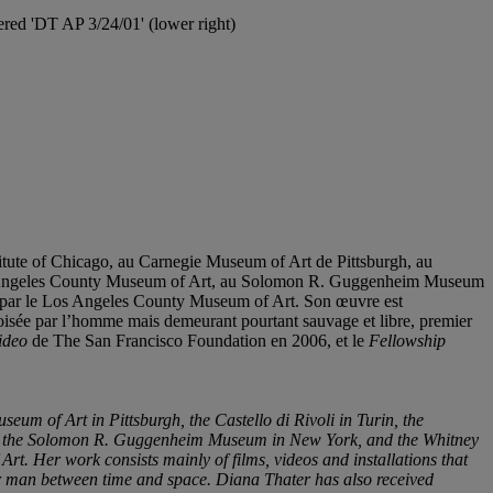
ed 'DT AP 3/24/01' (lower right)
titute of Chicago, au Carnegie Museum of Art de Pittsburgh, au
 Los Angeles County Museum of Art, au Solomon R. Guggenheim Museum
par le Los Angeles County Museum of Art. Son œuvre est
ivoisée par l’homme mais demeurant pourtant sauvage et libre, premier
ideo
de The San Francisco Foundation en 2006, et le
Fellowship
seum of Art in Pittsburgh, the Castello di Rivoli in Turin, the
rt, the Solomon R. Guggenheim Museum in New York, and the Whitney
. Her work consists mainly of films, videos and installations that
for man between time and space. Diana Thater has also received