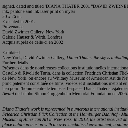
signed, dated and titled 'DIANA THATER 2001 ''DAVID ZWIRNER EXHI
ink, pantone and ink laser print on mylar
20 x 26 in.
Executed in 2001.
Provenance
‌David Zwirner Gallery, New York
Galerie Hauser & Wirth, Londres
Acquis auprès de celle-ci en 2002
Exhibited
New York, David Zwirner Gallery,
Diana Thater: the sky is unfoldin
Further details
Présentes dans de nombreuses collections institutionnelles internatio
Castello di Rivoli de Turin, dans la collection Friedrich Christi
de New York, ou encore au Whitney Museum of American Art de New 
principalement constituée de films, vidéos et d’installations mettant 
lien pour l’homme entre le temps et l’espace. Diana Thater a égaleme
Award
de la John Simon Guggenheim Memorial Foundation en 2005.
Diana Thater's work is represented in numerous international institutio
Friedrich Christian Flick Collection at the Hamburger Bahnhof - 
Museum of American Art in New York. In 2018, the artist received an
place nature in tension with an over-mediatised environment, a natur