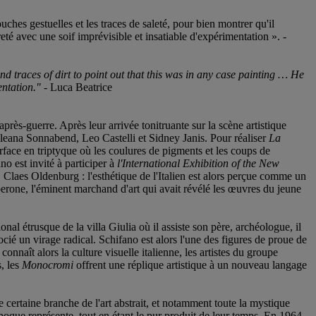
uches gestuelles et les traces de saleté, pour bien montrer qu'il
reté avec une soif imprévisible et insatiable d'expérimentation ». -
d traces of dirt to point out that this was in any case painting … He
entation." -
Luca Beatrice
près-guerre. Après leur arrivée tonitruante sur la scène artistique
ls Ileana Sonnabend, Leo Castelli et Sidney Janis. Pour réaliser
La
urface en triptyque où les coulures de pigments et les coups de
no est invité à participer à
l'International Exhibition of the New
Claes Oldenburg : l'esthétique de l'Italien est alors perçue comme un
rone, l'éminent marchand d'art qui avait révélé les œuvres du jeune
l étrusque de la villa Giulia où il assiste son père, archéologue, il
gocié un virage radical. Schifano est alors l'une des figures de proue de
nnaît alors la culture visuelle italienne, les artistes du groupe
s, les
Monocromi
offrent une réplique artistique à un nouveau langage
 certaine branche de l'art abstrait, et notamment toute la mystique
poque représente, tout en étant le pur produit de leur temps. En 1964,