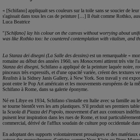
« [Schifano] appliquait ses couleurs sur la toile sans se soucier de leu
s'agissait dans tous les cas de peinture […] Il était comme Rothko, auss
Luca Beatrice
"
[Schifano] lay his colour on the canvas without worrying about unifo
was like Rothko too: he countered contemplation with vitalism, and the
La Stanza dei disegni (La Salle des dessins)
est un remarquable « monoc
romaine au début des années 1960, ses
Monocromi
attirent très vite 
Stanza dei disegni
, Schifano a appliqué de la peinture laquée noire, ro
pinceaux très expressifs, et d'une opacité variée, créent des textures ve
Realists
à la Sidney Janis Gallery, à New York. Son travail y est expos
pont entre le Pop Art américain et les mouvements européens de la mê
Schifano à Rome, dans sa galerie éponyme.
Né en Libye en 1934, Schifano s'installe en Italie avec sa famille au 
se tourne bientôt vers les arts plastiques. S'il produit ses premiers tab
la
Scuola di Piazza del Popolo
, mouvement d'art aux contours indéfini 
puisent leur inspiration dans les rues de Rome, et tout particulièrement
commercial, dérivé de l'afflux soudain de culture pop occidentale dans 
En adoptant des supports volontairement prosaïques et des matériaux qu
autour des monochromes d'artistes comme Yves Klein ou Piero Manzon