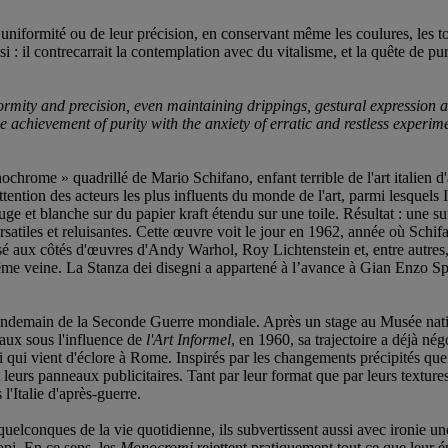
r uniformité ou de leur précision, en conservant même les coulures, les to
i : il contrecarrait la contemplation avec du vitalisme, et la quête de pu
rmity and precision, even maintaining drippings, gestural expression an
 achievement of purity with the anxiety of erratic and restless experim
hrome » quadrillé de Mario Schifano, enfant terrible de l'art italien d'a
l'attention des acteurs les plus influents du monde de l'art, parmi lesque
uge et blanche sur du papier kraft étendu sur une toile. Résultat : une s
rsatiles et reluisantes. Cette œuvre voit le jour en 1962, année où Schifa
é aux côtés d'œuvres d'Andy Warhol, Roy Lichtenstein et, entre autres, 
me veine. La Stanza dei disegni a appartené à l’avance à Gian Enzo Spe
lendemain de la Seconde Guerre mondiale. Après un stage au Musée nationa
leaux sous l'influence de
l'Art Informel
, en 1960, sa trajectoire a déjà né
qui vient d'éclore à Rome. Inspirés par les changements précipités que co
 leurs panneaux publicitaires. Tant par leur format que par leurs texture
l'Italie d'après-guerre.
elconques de la vie quotidienne, ils subvertissent aussi avec ironie une
i. En ce sens, les
Monocromi
rejettent pratiquement tout ce que leur é