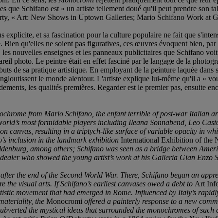
 que Schifano est « un artiste tellement doué qu'il peut prendre son talen
herty, « Art: New Shows in Uptown Galleries; Mario Schifano Work at G
explicite, et sa fascination pour la culture populaire ne fait que s'inten
e. Bien qu'elles ne soient pas figuratives, ces œuvres évoquent bien, par
, les nouvelles enseignes et les panneaux publicitaires que Schifano voit
reil photo. Le peintre était en effet fasciné par le langage de la photogr
buts de sa pratique artistique. En employant de la peinture laquée dans 
 engloutissent le monde alentour. L'artiste explique lui-même qu'il a « v
ndements, les qualités premières. Regarder est le premier pas, ensuite e
ochrome from Mario Schifano, the enfant terrible of post-war Italian a
 world’s most formidable players including Ileana Sonnabend, Leo Caste
n canvas, resulting in a triptych-like surface of variable opacity in w
’s inclusion in the landmark exhibition
International Exhibition of the
 Oldenburg, among others; Schifano was seen as a bridge between Am
d dealer who showed the young artist’s work at his Galleria Gian Enzo
y after the end of the Second World War. There, Schifano began an appr
re the visual arts. If Schifano’s earliest canvases owed a debt to
Art Inf
rtistic movement that had emerged in Rome. Influenced by Italy’s rapidly c
materiality, the
Monocromi
offered a painterly response to a new comme
ly subverted the mystical ideas that surrounded the monochromes of such