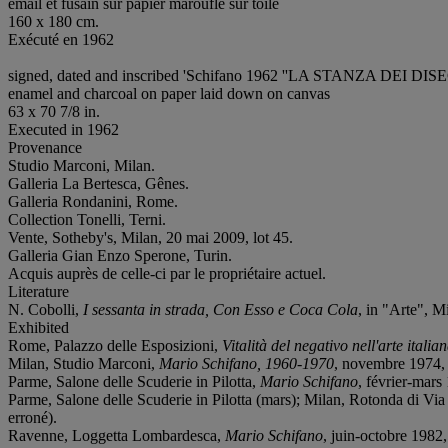
émail et fusain sur papier marouflé sur toile
160 x 180 cm.
Exécuté en 1962
signed, dated and inscribed 'Schifano 1962 ''LA STANZA DEI DISEGN
enamel and charcoal on paper laid down on canvas
63 x 70 7/8 in.
Executed in 1962
Provenance
Studio Marconi, Milan.
Galleria La Bertesca, Gênes.
Galleria Rondanini, Rome.
Collection Tonelli, Terni.
Vente, Sotheby's, Milan, 20 mai 2009, lot 45.
Galleria Gian Enzo Sperone, Turin.
Acquis auprès de celle-ci par le propriétaire actuel.
Literature
N. Cobolli,
I sessanta in strada, Con Esso e Coca Cola
, in "Arte", M
Exhibited
Rome, Palazzo delle Esposizioni,
Vitalità del negativo nell'arte itali
Milan, Studio Marconi,
Mario Schifano, 1960-1970
, novembre 1974, n
Parme, Salone delle Scuderie in Pilotta,
Mario Schifano
, février-mars
Parme, Salone delle Scuderie in Pilotta (mars); Milan, Rotonda di Via
erroné).
Ravenne, Loggetta Lombardesca,
Mario Schifano
, juin-octobre 1982,