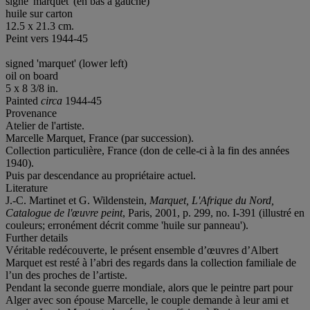
signé 'marquet' (en bas à gauche)
huile sur carton
12.5 x 21.3 cm.
Peint vers 1944-45
signed 'marquet' (lower left)
oil on board
5 x 8 3/8 in.
Painted
circa
1944-45
Provenance
Atelier de l'artiste.
Marcelle Marquet, France (par succession).
Collection particulière, France (don de celle-ci à la fin des années
1940).
Puis par descendance au propriétaire actuel.
Literature
J.-C. Martinet et G. Wildenstein,
Marquet, L'Afrique du Nord,
Catalogue de l'œuvre peint
, Paris, 2001, p. 299, no. I-391 (illustré en
couleurs; erronément décrit comme 'huile sur panneau').
Further details
Véritable redécouverte, le présent ensemble d’œuvres d’Albert
Marquet est resté à l’abri des regards dans la collection familiale de
l’un des proches de l’artiste.
Pendant la seconde guerre mondiale, alors que le peintre part pour
Alger avec son épouse Marcelle, le couple demande à leur ami et