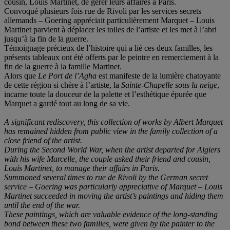
cousin, Louis Martinet, de gérer leurs affaires à Paris.
Convoqué plusieurs fois rue de Rivoli par les services secrets
allemands – Goering appréciait particulièrement Marquet – Louis
Martinet parvient à déplacer les toiles de l’artiste et les met à l’abri
jusqu’à la fin de la guerre.
Témoignage précieux de l’histoire qui a lié ces deux familles, les
présents tableaux ont été offerts par le peintre en remerciement à la
fin de la guerre à la famille Martinet.
Alors que
Le Port de l’Agha
est manifeste de la lumière chatoyante
de cette région si chère à l’artiste, la
Sainte-Chapelle sous la neige
,
incarne toute la douceur de la palette et l’esthétique épurée que
Marquet a gardé tout au long de sa vie.
A significant rediscovery, this collection of works by Albert Marquet
has remained hidden from public view in the family collection of a
close friend of the artist.
During the Second World War, when the artist departed for Algiers
with his wife Marcelle, the couple asked their friend and cousin,
Louis Martinet, to manage their affairs in Paris.
Summoned several times to rue de Rivoli by the German secret
service – Goering was particularly appreciative of Marquet – Louis
Martinet succeeded in moving the artist’s paintings and hiding them
until the end of the war.
These paintings, which are valuable evidence of the long-standing
bond between these two families, were given by the painter to the