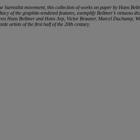
he Surrealist movement, this collection of works on paper by Hans Bellm
acy of the graphite-rendered features, exemplify Bellmer’s virtuoso dra
etween Hans Bellmer and Hans Arp, Victor Brauner, Marcel Duchamp, W
de artists of the first half of the 20th century.