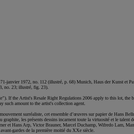
71-janvier 1972, no. 112 (illustré, p. 68) Munich, Haus der Kunst et P
, no. 23; illustré, fig. 23).
ite"). If the Artist's Resale Right Regulations 2006 apply to this lot, the
 such amount to the artist's collection agent.
 mouvement surréaliste, cet ensemble d’œuvres sur papier de Hans Bellmer
au graphite, les présents dessins incarnent toute la virtuosité et le talent
Bellmer et Hans Arp, Victor Brauner, Marcel Duchamp, Wifredo Lam, Ma
es avant-gardes de la première moitié du XXe siècle.