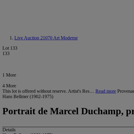
Live Auction 21070
Art Moderne
Lot 133
133
1 More
4 More
This lot is offered without reserve. Artist's Res…
Read more
Provenant
Hans Bellmer (1902-1975)
Portrait de Marcel Duchamp, pr
Details