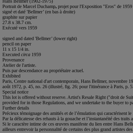
Hans Bellmer (1902-1975)
Portrait de Marcel Duchamp
,
projet pour l'Exposition "Eros" de 1959
signé et daté 'Bellmer’ (en bas à droite)
graphite sur papier
27.8 x 38.7 cm.
Exécuté vers 1959
signed and dated 'Bellmer’ (lower right)
pencil on paper
11 x 15 1/4 in.
Executed
circa
1959
Provenance
Atelier de l'artiste.
Puis par descendance au propriétaire actuel.
Exhibited
Paris, Centre national d'art contemporain, Hans Bellmer, novembre 19
août 1972, p. 45, no. 26 (illustré, fig. 26; pour l'itinérance à Paris, p. 53
Special notice
This lot is offered without reserve. Artist's Resale Right ("droit de Su
provided for in those Regulations, and we undertake to the buyer to pay
Further details
Précieux témoignage des amitiés et de l’émulation qui caractérisent le
Par la délicatesse des rehauts à la gouache et l’instantanéité des traits 
Si le caractère intime de ces œuvres manifeste du lien entre Hans 
ailleurs entrevoir la personnalité de certains des plus grand artistes d