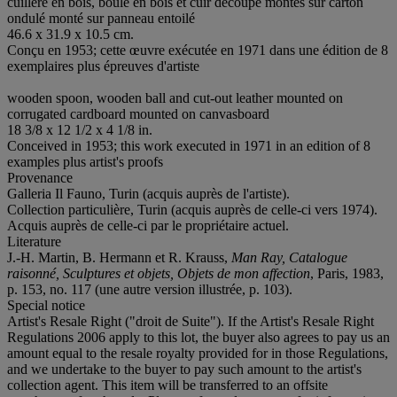
cuillère en bois, boule en bois et cuir découpé montés sur carton
ondulé monté sur panneau entoilé
46.6 x 31.9 x 10.5 cm.
Conçu en 1953; cette œuvre exécutée en 1971 dans une édition de 8
exemplaires plus épreuves d'artiste
wooden spoon, wooden ball and cut-out leather mounted on
corrugated cardboard mounted on canvasboard
18 3/8 x 12 1/2 x 4 1/8 in.
Conceived in 1953; this work executed in 1971 in an edition of 8
examples plus artist's proofs
Provenance
Galleria Il Fauno, Turin (acquis auprès de l'artiste).
Collection particulière, Turin (acquis auprès de celle-ci vers 1974).
Acquis auprès de celle-ci par le propriétaire actuel.
Literature
J.-H. Martin, B. Hermann et R. Krauss,
Man Ray, Catalogue
raisonné, Sculptures et objets, Objets de mon affection
, Paris, 1983,
p. 153, no. 117 (une autre version illustrée, p. 103).
Special notice
Artist's Resale Right ("droit de Suite"). If the Artist's Resale Right
Regulations 2006 apply to this lot, the buyer also agrees to pay us an
amount equal to the resale royalty provided for in those Regulations,
and we undertake to the buyer to pay such amount to the artist's
collection agent. This item will be transferred to an offsite