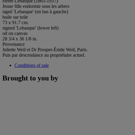
Henri Lebasque (1865-1937)
Jeune fille endormie sous les arbres
signé 'Lebasque' (en bas à gauche)
huile sur toile
73 x 91.7 cm.
signed 'Lebasque' (lower left)
oil on canvas
28 3/4 x 36 1/8 in.
Provenance
Juliette Weil
et Dr Prosper-Émile Weil, Paris.
Puis par descendance au propriétaire actuel.
Conditions of sale
Brought to you by