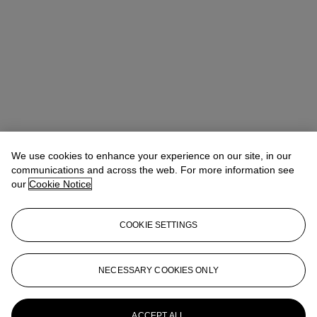
We use cookies to enhance your experience on our site, in our
communications and across the web. For more information see
our
Cookie Notice
Léa Bloch
Specialist, Head of Sale
COOKIE SETTINGS
lbloch@christies.com
+33 (0)1 40 76 83 99
Lot Essay
NECESSARY COOKIES ONLY
Denise Bazetoux a confirmé l’authenticitéde cette œuvre.
ACCEPT ALL