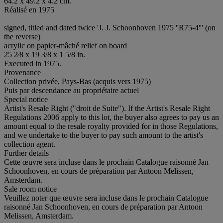
64.2 x 49.2 x 4.2 cm.
Réalisé en 1975
signed, titled and dated twice 'J. J. Schoonhoven 1975 ''R75-4''' (on
the reverse)
acrylic on papier-mâché relief on board
25 2⁄8 x 19 3/8 x 1 5/8 in.
Executed in 1975.
Provenance
Collection privée, Pays-Bas (acquis vers 1975)
Puis par descendance au propriétaire actuel
Special notice
Artist's Resale Right ("droit de Suite"). If the Artist's Resale Right
Regulations 2006 apply to this lot, the buyer also agrees to pay us an
amount equal to the resale royalty provided for in those Regulations,
and we undertake to the buyer to pay such amount to the artist's
collection agent.
Further details
Cette œuvre sera incluse dans le prochain Catalogue raisonné Jan
Schoonhoven, en cours de préparation par Antoon Melissen,
Amsterdam.
Sale room notice
Veuillez noter que œuvre sera incluse dans le prochain Catalogue
raisonné Jan Schoonhoven, en cours de préparation par Antoon
Melissen, Amsterdam.