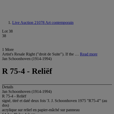
Live Auction 21078
Art contemporain
Lot 38
38
1 More
Artist's Resale Right ("droit de Suite"). If the …
Read more
Jan Schoonhoven (1914-1994)
R 75-4 - Reliëf
Details
Jan Schoonhoven (1914-1994)
R 75-4 - Reliëf
signé, titré et daté deux fois 'J. J. Schoonhoven 1975 ''R75-4''' (au
dos)
acrylique sur relief en papier-mâché sur panneau