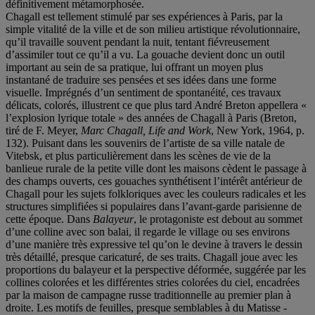
définitivement métamorphosée.
Chagall est tellement stimulé par ses expériences à Paris, par la
simple vitalité de la ville et de son milieu artistique révolutionnaire,
qu’il travaille souvent pendant la nuit, tentant fiévreusement
d’assimiler tout ce qu’il a vu. La gouache devient donc un outil
important au sein de sa pratique, lui offrant un moyen plus
instantané de traduire ses pensées et ses idées dans une forme
visuelle. Imprégnés d’un sentiment de spontanéité, ces travaux
délicats, colorés, illustrent ce que plus tard André Breton appellera «
l’explosion lyrique totale » des années de Chagall à Paris (Breton,
tiré de F. Meyer,
Marc Chagall, Life and Work
, New York, 1964, p.
132). Puisant dans les souvenirs de l’artiste de sa ville natale de
Vitebsk, et plus particulièrement dans les scènes de vie de la
banlieue rurale de la petite ville dont les maisons cèdent le passage à
des champs ouverts, ces gouaches synthétisent l’intérêt antérieur de
Chagall pour les sujets folkloriques avec les couleurs radicales et les
structures simplifiées si populaires dans l’avant-garde parisienne de
cette époque. Dans
Balayeur
, le protagoniste est debout au sommet
d’une colline avec son balai, il regarde le village ou ses environs
d’une manière très expressive tel qu’on le devine à travers le dessin
très détaillé, presque caricaturé, de ses traits. Chagall joue avec les
proportions du balayeur et la perspective déformée, suggérée par les
collines colorées et les différentes stries colorées du ciel, encadrées
par la maison de campagne russe traditionnelle au premier plan à
droite. Les motifs de feuilles, presque semblables à du Matisse -