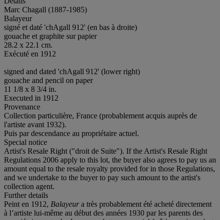
Details
Marc Chagall (1887-1985)
Balayeur
signé et daté 'chAgall 912' (en bas à droite)
gouache et graphite sur papier
28.2 x 22.1 cm.
Exécuté en 1912
signed and dated 'chAgall 912' (lower right)
gouache and pencil on paper
11 1/8 x 8 3/4 in.
Executed in 1912
Provenance
Collection particulière, France (probablement acquis auprès de
l'artiste avant 1932).
Puis par descendance au propriétaire actuel.
Special notice
Artist's Resale Right ("droit de Suite"). If the Artist's Resale Right
Regulations 2006 apply to this lot, the buyer also agrees to pay us an
amount equal to the resale royalty provided for in those Regulations,
and we undertake to the buyer to pay such amount to the artist's
collection agent.
Further details
Peint en 1912,
Balayeur
a très probablement été acheté directement
à l’artiste lui-même au début des années 1930 par les parents des