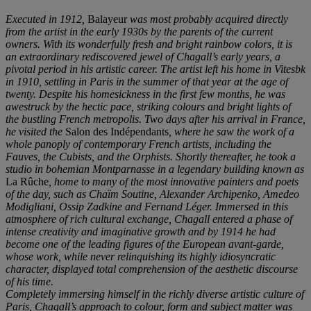
Executed in
1912
,
Balayeur
was most probably acquired directly
from the artist in the early 1930s by the parents of the current
owners. With its wonderfully fresh and bright rainbow colors, it is
an extraordinary rediscovered jewel of Chagall’s early years, a
pivotal period in his artistic career. The artist left his home in Vitesbk
in 1910, settling in Paris in the summer of that year at the age of
twenty. Despite his homesickness in the first few months, he was
awestruck by the hectic pace, striking colours and bright lights of
the bustling French metropolis. Two days after his arrival in France,
he visited the
Salon des Indépendants
, where he saw the work of a
whole panoply of contemporary French artists, including the
Fauves, the Cubists, and the Orphists. Shortly thereafter, he took a
studio in bohemian Montparnasse in a legendary building known as
La Rûche
, home to many of the most innovative painters and poets
of the day, such as
Chaïm Soutine, Alexander Archipenko, Amedeo
Modigliani, Ossip Zadkine and Fernand Léger. Immersed in this
atmosphere of rich cultural exchange, Chagall entered a phase of
intense creativity and imaginative growth and by 1914 he had
become one of the leading figures of the European avant-garde,
whose work, while never relinquishing its highly idiosyncratic
character, displayed total comprehension of the aesthetic discourse
of his time.
Completely immersing himself in the richly diverse artistic culture of
Paris, Chagall’s approach to colour, form and subject matter was