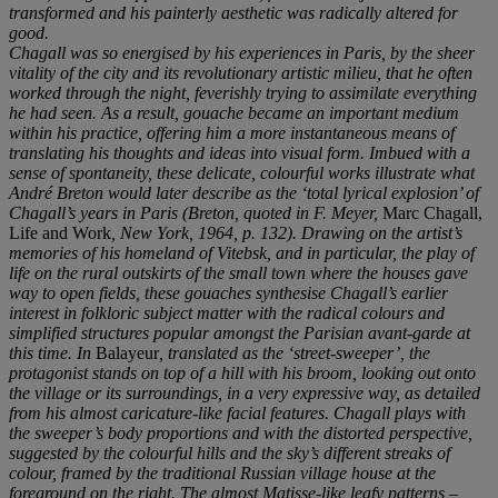
transformed and his painterly aesthetic was radically altered for
good.
Chagall was so energised by his experiences in Paris, by the sheer
vitality of the city and its revolutionary artistic milieu, that he often
worked through the night, feverishly trying to assimilate everything
he had seen. As a result, gouache became an important medium
within his practice, offering him a more instantaneous means of
translating his thoughts and ideas into visual form. Imbued with a
sense of spontaneity, these delicate, colourful works illustrate what
André Breton would later describe as the ‘total lyrical explosion’ of
Chagall’s years in Paris (Breton, quoted in F. Meyer,
Marc Chagall,
Life and Work
, New York, 1964, p. 132). Drawing on the artist’s
memories of his homeland of Vitebsk, and in particular, the play of
life on the rural outskirts of the small town where the houses gave
way to open fields, these gouaches synthesise Chagall’s earlier
interest in folkloric subject matter with the radical colours and
simplified structures popular amongst the Parisian avant-garde at
this time. In
Balayeur
, translated as the ‘street-sweeper’, the
protagonist stands on top of a hill with his broom, looking out onto
the village or its surroundings, in a very expressive way, as detailed
from his almost caricature-like facial features. Chagall plays with
the sweeper’s body proportions and with the distorted perspective,
suggested by the colourful hills and the sky’s different streaks of
colour, framed by the traditional Russian village house at the
foreground on the right. The almost Matisse-like leafy patterns –