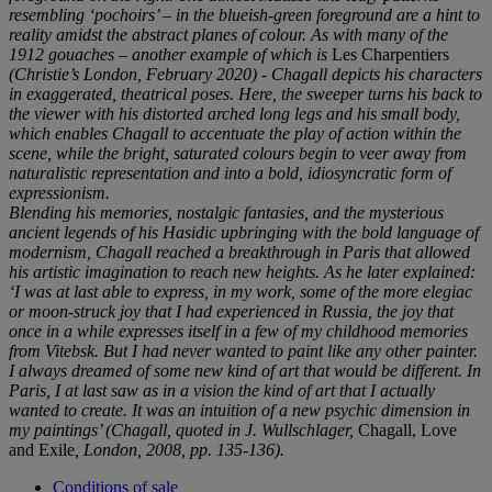
resembling ‘pochoirs’ – in the blueish-green foreground are a hint to
reality amidst the abstract planes of colour. As with many of the
1912 gouaches – another example of which is
Les Charpentiers
(Christie’s London, February 2020) - Chagall depicts his characters
in exaggerated, theatrical poses. Here, the sweeper turns his back to
the viewer with his distorted arched long legs and his small body,
which enables Chagall to accentuate the play of action within the
scene, while the bright, saturated colours begin to veer away from
naturalistic representation and into a bold, idiosyncratic form of
expressionism.
Blending his memories, nostalgic fantasies, and the mysterious
ancient legends of his Hasidic upbringing with the bold language of
modernism, Chagall reached a breakthrough in Paris that allowed
his artistic imagination to reach new heights. As he later explained:
‘I was at last able to express, in my work, some of the more elegiac
or moon-struck joy that I had experienced in Russia, the joy that
once in a while expresses itself in a few of my childhood memories
from Vitebsk. But I had never wanted to paint like any other painter.
I always dreamed of some new kind of art that would be different. In
Paris, I at last saw as in a vision the kind of art that I actually
wanted to create. It was an intuition of a new psychic dimension in
my paintings’ (Chagall, quoted in J. Wullschlager,
Chagall, Love
and Exile
, London, 2008, pp. 135-136).
Conditions of sale