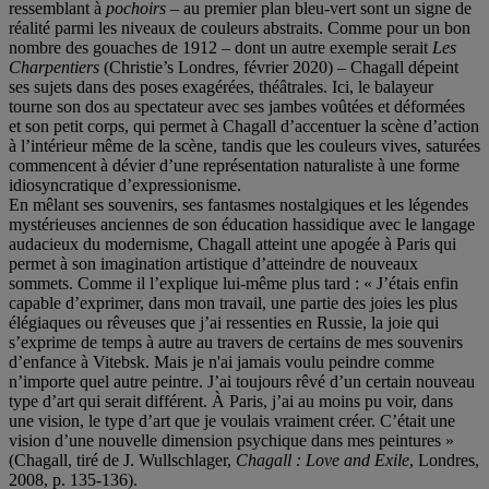
ressemblant à
pochoirs
– au premier plan bleu-vert sont un signe de
réalité parmi les niveaux de couleurs abstraits. Comme pour un bon
nombre des gouaches de 1912 – dont un autre exemple serait
Les
Charpentiers
(Christie’s Londres, février 2020) – Chagall dépeint
ses sujets dans des poses exagérées, théâtrales. Ici, le balayeur
tourne son dos au spectateur avec ses jambes voûtées et déformées
et son petit corps, qui permet à Chagall d’accentuer la scène d’action
à l’intérieur même de la scène, tandis que les couleurs vives, saturées
commencent à dévier d’une représentation naturaliste à une forme
idiosyncratique d’expressionisme.
En mêlant ses souvenirs, ses fantasmes nostalgiques et les légendes
mystérieuses anciennes de son éducation hassidique avec le langage
audacieux du modernisme, Chagall atteint une apogée à Paris qui
permet à son imagination artistique d’atteindre de nouveaux
sommets. Comme il l’explique lui-même plus tard : « J’étais enfin
capable d’exprimer, dans mon travail, une partie des joies les plus
élégiaques ou rêveuses que j’ai ressenties en Russie, la joie qui
s’exprime de temps à autre au travers de certains de mes souvenirs
d’enfance à Vitebsk. Mais je n'ai jamais voulu peindre comme
n’importe quel autre peintre. J’ai toujours rêvé d’un certain nouveau
type d’art qui serait différent. À Paris, j’ai au moins pu voir, dans
une vision, le type d’art que je voulais vraiment créer. C’était une
vision d’une nouvelle dimension psychique dans mes peintures »
(Chagall, tiré de J. Wullschlager,
Chagall : Love and Exile
, Londres,
2008, p. 135-136).