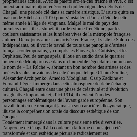
propriétaires actuels. Avec sa palette arc-en-ciel fraîche et vive, c’est
un extraordinaire bijou redécouvert qui témoigne des débuts de
Chagall, une période clé dans sa carrière artistique. L’artiste quitte sa
maison de Vitebsk en 1910 pour s’installer à Paris à l’été de cette
même année à l’âge de vingt ans. Malgré le mal du pays des
premiers mois, il est stupéfait par le rythme frénétique, par les
couleurs saisissantes et les lumières vives de la métropole française
animée. Deux jours après son arrivée en France, il visite le Salon des
Indépendants, où il voit le travail de toute une panoplie d’artistes
français contemporains, y compris les Fauves, les Cubistes, et les
Orphistes. Peu de temps après, il loue un studio dans le quartier
bohème de Montparnasse dans un immeuble légendaire connu sous
le nom de « La Rûche », abritant un bon nombre des artistes et des
poètes les plus novateurs de cette époque, tel que Chaïm Soutine,
Alexander Archipenko, Amedeo Modigliani, Ossip Zadkine et
Fernand Léger. Immergé dans cette atmosphère de riche échange
culturel, Chagall entre dans une phase de créativité et d’évolution
imaginative importante et, d’ici 1914, il devient l’un des
personnages emblématiques de l’avant-garde européenne. Son
travail, tout en ne renonçant jamais à son caractère idiosyncratique,
illustre la compréhension totale du discours esthétique de son
époque.
Totalement immergé dans la culture parisienne très diversifiée,
l’approche de Chagall à la couleur, à la forme et au sujet a été
transformée et son esthétique picturale radicalement est