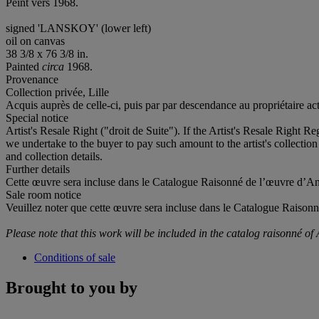
Peint vers 1968.
signed 'LANSKOY' (lower left)
oil on canvas
38 3/8 x 76 3/8 in.
Painted
circa
1968.
Provenance
Collection privée, Lille
Acquis auprès de celle-ci, puis par par descendance au propriétaire ac
Special notice
Artist's Resale Right ("droit de Suite"). If the Artist's Resale Right R
we undertake to the buyer to pay such amount to the artist's collection
and collection details.
Further details
Cette œuvre sera incluse dans le Catalogue Raisonné de l’œuvre d’An
Sale room notice
Veuillez noter que cette œuvre sera incluse dans le Catalogue Raiso
Please note that this work will be included in the catalog raisonné of
Conditions of sale
Brought to you by