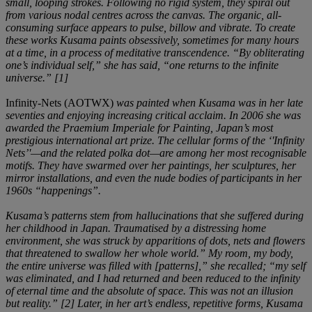
small, looping strokes. Following no rigid system, they spiral out
from various nodal centres across the canvas. The organic, all-
consuming surface appears to pulse, billow and vibrate. To create
these works Kusama paints obsessively, sometimes for many hours
at a time, in a process of meditative transcendence.
“By obliterating
one’s individual self,” she has said, “one returns to the infinite
universe.” [1]
Infinity-Nets (AOTWX)
was painted when Kusama was in her late
seventies and enjoying increasing critical acclaim. In 2006 she was
awarded the Praemium Imperiale for Painting, Japan’s most
prestigious international art prize. The cellular forms of the ‘'Infinity
Nets’'—and the related polka dot—are among her most recognisable
motifs. They have swarmed over her paintings, her sculptures, her
mirror installations, and even the nude bodies of participants in her
1960s “happenings”.
Kusama’s patterns stem from hallucinations that she suffered during
her childhood in Japan. Traumatised by a distressing home
environment, she was struck by apparitions of dots, nets and flowers
that threatened to swallow her whole world.” My room, my body,
the entire universe was filled with [patterns],” she recalled; “my self
was eliminated, and I had returned and been reduced to the infinity
of eternal time and the absolute of space. This was not an illusion
but reality.” [2] Later, in her art’s endless, repetitive forms, Kusama