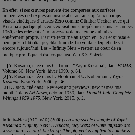
En effet, si ses œuvres peuvent être comparées aux surfaces
immersives de l’expressionnisme abstrait, ainsi qu’aux champs
visuels cinétiques d’artistes Zéro comme Günther Uecker, avec qui
Kusama a partagé plusieurs expositions européennes dans les années
1960, elles relèvent d’un processus de recherche qui lui est
entièrement propre. L’artiste retourne au Japon en 1973 et s’installe
peu après à l’hôpital psychiatrique de Tokyo dans lequel elle vit
encore aujourd’hui. Les « Infinity Nets » restent au cœur de sa
e
pratique prolifique et ésotérique jusqu’au XXI
siècle.
[1] Y. Kusama, citée dans G. Turner, “Yayoi Kusama”, dans
BOMB
,
Volume 66, New York, hiver 1999, p. 64.
[2] Y. Kusama, citée dans L. Hoptman et U. Kultermann,
Yayoi
Kusama
, New York, 2000, p. 36.
[3] D. Judd, cité dans “Reviews and previews: new names this
month”, dans
Art News
, octobre 1959, dans
Donald Judd Complete
Writings 1959-1975
, New York, 2015, p. 2.
Infinity-Nets (AOTWX) (2008)
is a large-scale example of Yayoi
Kusama’s “Infinity Nets”. Delicate, lacy webs of white impasto are
woven across a dark backdrop. The pigment is applied in countless