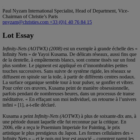
Paul Nyzam
International Specialist, Head of Department, Vice-
Chairman of Christie’s Paris
pnyzam@christies.com
+33 (0)1 40 76 84 15
Lot Essay
Infinity-Nets (AOTWX) (2008)
est un exemple à grande échelle des «
Infinity Nets » de Yayoi Kusama. De délicats réseaux, aussi fins que
de la dentelle, à empâtements blancs, sont comme tissés sur un fond
plus sombre. Le pigment est appliqué en d’innombrables petites
touches successives. Sans suivre de système rigide, les réseaux se
diffusent en spirale sur la toile, à partir de différents centres nodaux.
La surface organique semble tour à tour pulser, se gonfler et vibrer.
Pour créer ces œuvres, Kusama peint de manière obsessionnelle,
parfois pendant de nombreuses heures, dans un processus de transe
méditative. « En effaçant son moi individuel, on retourne à l’univers
infini » [1], a-t-elle déclaré.
Kusama a peint
Infinity-Nets (AOTWX
) à plus de soixante-dix ans, à
une période durant laquelle elle fut reconnue par la critique. En
2006, elle a reçu le Praemium Imperiale for Painting, le prix
artistique le plus prestigieux du Japon. Les formes cellulaires des «
Infinity Nets » – et le pois qui leur est associé – comptent parmi les