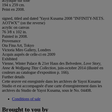
acrylique sur toile
194 x 259 cm.
Peint en 2008.
signed, titled and dated 'Yayoi Kusama 2008 ''INFINITY-NETS.
AOTWX''' (on the reverse)
acrylic on canvas
76 3⁄8 x 102 in.
Painted in 2008.
Provenance
Ota Fina Art, Tokyo
Victoria Miro Gallery, Londres
Acquis auprès de celle-ci en 2009
Exhibited
Vienne, Winter Palace & 21er Haus des Belvedere,
Love
Story,
Anne & Wolfgang Titze Collection
, juin-octobre 2014 (illustré en
couleurs au catalogue d'exposition p. 166).
Further details
Cette œuvre est enregistrée dans les archives de Yayoi Kusama
Studio et est accompagnée d'une carte d'enregistrement dans les
archives du Studio de Yayoi Kusama, sous le No. 04408.
Conditions of sale
Brought to you by