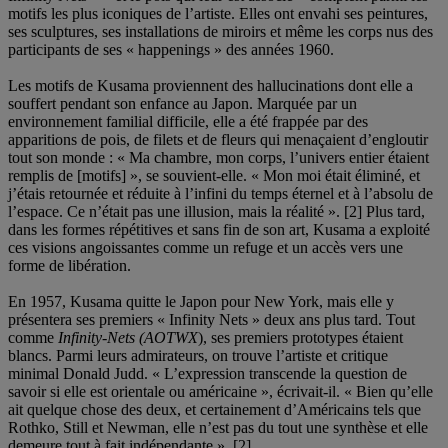
motifs les plus iconiques de l’artiste. Elles ont envahi ses peintures,
ses sculptures, ses installations de miroirs et même les corps nus des
participants de ses « happenings » des années 1960.
Les motifs de Kusama proviennent des hallucinations dont elle a
souffert pendant son enfance au Japon. Marquée par un
environnement familial difficile, elle a été frappée par des
apparitions de pois, de filets et de fleurs qui menaçaient d’engloutir
tout son monde : « Ma chambre, mon corps, l’univers entier étaient
remplis de [motifs] », se souvient-elle. « Mon moi était éliminé, et
j’étais retournée et réduite à l’infini du temps éternel et à l’absolu de
l’espace. Ce n’était pas une illusion, mais la réalité ». [2] Plus tard,
dans les formes répétitives et sans fin de son art, Kusama a exploité
ces visions angoissantes comme un refuge et un accès vers une
forme de libération.
En 1957, Kusama quitte le Japon pour New York, mais elle y
présentera ses premiers « Infinity Nets » deux ans plus tard. Tout
comme
Infinity-Nets (AOTWX
), ses premiers prototypes étaient
blancs. Parmi leurs admirateurs, on trouve l’artiste et critique
minimal Donald Judd. « L’expression transcende la question de
savoir si elle est orientale ou américaine », écrivait-il. « Bien qu’elle
ait quelque chose des deux, et certainement d’Américains tels que
Rothko, Still et Newman, elle n’est pas du tout une synthèse et elle
demeure tout à fait indépendante ». [2]