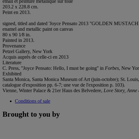
émail et peinture métallique sur toile
203.2 x 228.8 cm.
Peint en 2013.
signed, titled and dated 'Joyce Pensato 2013 ''GOLDEN MUSTACHE''
enamel and metallic paint on canvas
80 x 90 1⁄8 in.
Painted in 2013.
Provenance
Petzel Gallery, New York
Acquis auprès de celle-ci en 2013
Literature
C. Press, ''Joyce Pensato: Hello, I must be going'' in
Forbes
, New Yor
Exhibited
Santa Monica, Santa Monica Museum of Art (juin-octobre); St. Louis
catalogue d'exposition pp. 6-7; une vue de l'exposition p. 103).
Vienne, Winter Palace & 21er Haus des Belvedere,
Love Story, Anne 
Conditions of sale
Brought to you by