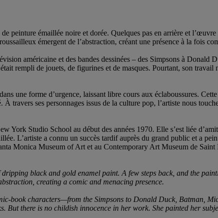
 de peinture émaillée noire et dorée. Quelques pas en arrière et l’œuvr
oussailleux émergent de l’abstraction, créant une présence à la fois co
élévision américaine et des bandes dessinées – des Simpsons à Donald 
ait rempli de jouets, de figurines et de masques. Pourtant, son travail 
ans une forme d’urgence, laissant libre cours aux éclaboussures. Cette 
À travers ses personnages issus de la culture pop, l’artiste nous touche e
w York Studio School au début des années 1970. Elle s’est liée d’amitié
maillée. L’artiste a connu un succès tardif auprès du grand public et a 
Santa Monica Museum of Art et au Contemporary Art Museum de Saint Lo
f dripping black and gold enamel paint. A few steps back, and the pai
bstraction, creating a comic and menacing presence.
omic-book characters—from the Simpsons to Donald Duck, Batman, Mic
sks. But there is no childish innocence in her work. She painted her su