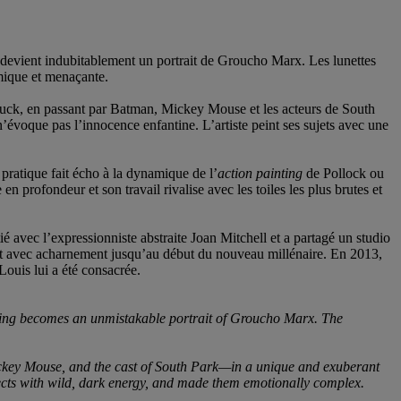
e devient indubitablement un portrait de Groucho Marx. Les lunettes
mique et menaçante.
Duck, en passant par Batman, Mickey Mouse et les acteurs de South
n’évoque pas l’innocence enfantine. L’artiste peint ses sujets avec une
pratique fait écho à la dynamique de l’
action painting
de Pollock ou
n profondeur et son travail rivalise avec les toiles les plus brutes et
 avec l’expressionniste abstraite Joan Mitchell et a partagé un studio
peint avec acharnement jusqu’au début du nouveau millénaire. En 2013,
uis lui a été consacrée.
nting becomes an unmistakable portrait of Groucho Marx. The
key Mouse, and the cast of South Park—in a unique and exuberant
bjects with wild, dark energy, and made them emotionally complex.