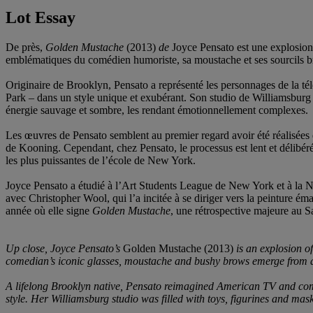
Lot Essay
De près,
Golden Mustache
(2013)
de
Joyce Pensato est une explosion
emblématiques du comédien humoriste, sa moustache et ses sourcils br
Originaire de Brooklyn, Pensato a représenté les personnages de la t
Park – dans un style unique et exubérant. Son studio de Williamsburg ét
énergie sauvage et sombre, les rendant émotionnellement complexes.
Les œuvres de Pensato semblent au premier regard avoir été réalisées d
de Kooning. Cependant, chez Pensato, le processus est lent et délibéré. 
les plus puissantes de l’école de New York.
Joyce Pensato a étudié à l’Art Students League de New York et à la Ne
avec Christopher Wool, qui l’a incitée à se diriger vers la peinture é
année où elle signe
Golden Mustache
, une rétrospective majeure au 
Up close, Joyce Pensato’s
Golden Mustache (2013)
is an explosion o
comedian’s iconic glasses, moustache and bushy brows emerge from a
A lifelong Brooklyn native, Pensato reimagined American TV and c
style. Her Williamsburg studio was filled with toys, figurines and ma