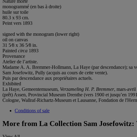
Nature morte
monogrammé (en bas à droite)
huile sur toile
80.3 x 93 cm.
Peint vers 1893
signed with the monogram (lower right)
oil on canvas
31 5⁄8 x 36 5⁄8 in.
Painted
circa
1893
Provenance
Atelier de l’artiste.
Madame A. A. Bremmer-Hollmann, La Haye (par descendance); sa vent
Sam Josefowitz, Pully (acquis au cours de cette vente).
Puis par descendance aux propriétaires actuels.
Exhibited
La Haye, Gemeentemuseum,
Verzameling H. P. Bremmer
, mars-avril
(prêt) Assen, Provincial Museum Drenthe (vers 1900 et jusqu’en 1991
Cologne, Wallraf-Richartz-Museum et Lausanne, Fondation de l'Her
Conditions of sale
More from
La Collection Sam Josefowitz: 
View All