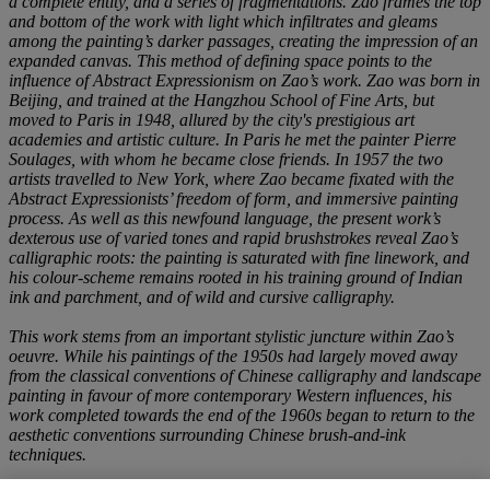
a complete entity, and a series of fragmentations. Zao frames the top
and bottom of the work with light which infiltrates and gleams
among the painting’s darker passages, creating the impression of an
expanded canvas. This method of defining space points to the
influence of Abstract Expressionism on Zao’s work. Zao was born in
Beijing, and trained at the Hangzhou School of Fine Arts, but
moved to Paris in 1948, allured by the city's prestigious art
academies and artistic culture. In Paris he met the painter Pierre
Soulages, with whom he became close friends. In 1957 the two
artists travelled to New York, where Zao became fixated with the
Abstract Expressionists’ freedom of form, and immersive painting
process. As well as this newfound language, the present work’s
dexterous use of varied tones and rapid brushstrokes reveal Zao’s
calligraphic roots: the painting is saturated with fine linework, and
his colour-scheme remains rooted in his training ground of Indian
ink and parchment, and of wild and cursive calligraphy.
This work stems from an important stylistic juncture within Zao’s
oeuvre. While his paintings of the 1950s had largely moved away
from the classical conventions of Chinese calligraphy and landscape
painting in favour of more contemporary Western influences, his
work completed towards the end of the 1960s began to return to the
aesthetic conventions surrounding Chinese brush-and-ink
techniques.