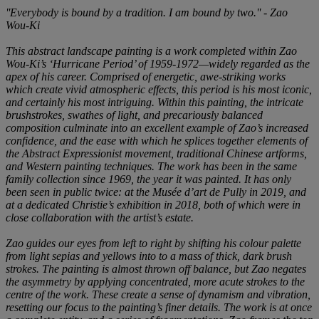
''Everybody is bound by a tradition. I am bound by two.'' - Zao
Wou-Ki
This abstract landscape painting is a work completed within Zao
Wou-Ki’s ‘Hurricane Period’ of 1959-1972—widely regarded as the
apex of his career. Comprised of energetic, awe-striking works
which create vivid atmospheric effects, this period is his most iconic,
and certainly his most intriguing. Within this painting, the intricate
brushstrokes, swathes of light, and precariously balanced
composition culminate into an excellent example of Zao’s increased
confidence, and the ease with which he splices together elements of
the Abstract Expressionist movement, traditional Chinese artforms,
and Western painting techniques. The work has been in the same
family collection since 1969, the year it was painted. It has only
been seen in public twice: at the Musée d’art de Pully in 2019, and
at a dedicated Christie’s exhibition in 2018, both of which were in
close collaboration with the artist’s estate.
Zao guides our eyes from left to right by shifting his colour palette
from light sepias and yellows into to a mass of thick, dark brush
strokes. The painting is almost thrown off balance, but Zao negates
the asymmetry by applying concentrated, more acute strokes to the
centre of the work. These create a sense of dynamism and vibration,
resetting our focus to the painting’s finer details. The work is at once