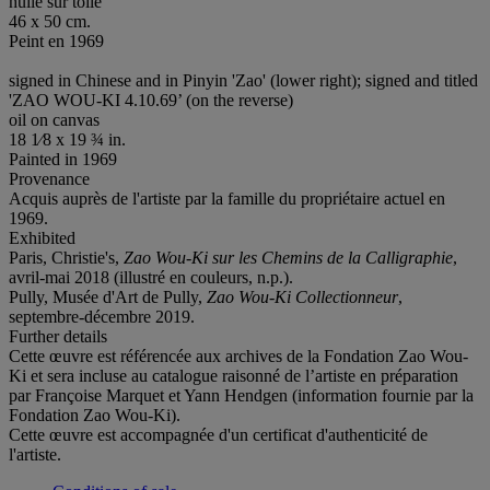
huile sur toile
46 x 50 cm.
Peint en 1969
signed in Chinese and in Pinyin 'Zao' (lower right); signed and titled
'ZAO WOU-KI 4.10.69’ (on the reverse)
oil on canvas
18 1⁄8 x 19 ¾ in.
Painted in 1969
Provenance
Acquis auprès de l'artiste par la famille du propriétaire actuel en
1969.
Exhibited
Paris, Christie's,
Zao Wou-Ki sur les Chemins
de la Calligraphie
,
avril-mai 2018 (illustré en couleurs, n.p.).
Pully, Musée d'Art de Pully,
Zao Wou-Ki Collectionneur
,
septembre-décembre 2019.
Further details
Cette œuvre est référencée aux archives de la Fondation Zao Wou-
Ki et sera incluse au catalogue raisonné de l’artiste en préparation
par Françoise Marquet et Yann Hendgen (information fournie par la
Fondation Zao Wou-Ki).
Cette œuvre est accompagnée d'un certificat d'authenticité de
l'artiste.