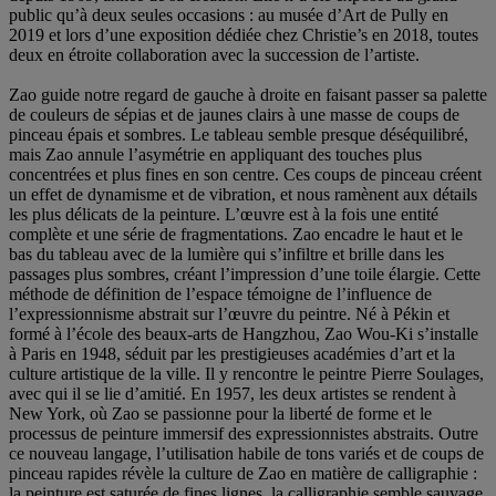
public qu’à deux seules occasions : au musée d’Art de Pully en
2019 et lors d’une exposition dédiée chez Christie’s en 2018, toutes
deux en étroite collaboration avec la succession de l’artiste.
Zao guide notre regard de gauche à droite en faisant passer sa palette
de couleurs de sépias et de jaunes clairs à une masse de coups de
pinceau épais et sombres. Le tableau semble presque déséquilibré,
mais Zao annule l’asymétrie en appliquant des touches plus
concentrées et plus fines en son centre. Ces coups de pinceau créent
un effet de dynamisme et de vibration, et nous ramènent aux détails
les plus délicats de la peinture. L’œuvre est à la fois une entité
complète et une série de fragmentations. Zao encadre le haut et le
bas du tableau avec de la lumière qui s’infiltre et brille dans les
passages plus sombres, créant l’impression d’une toile élargie. Cette
méthode de définition de l’espace témoigne de l’influence de
l’expressionnisme abstrait sur l’œuvre du peintre. Né à Pékin et
formé à l’école des beaux-arts de Hangzhou, Zao Wou-Ki s’installe
à Paris en 1948, séduit par les prestigieuses académies d’art et la
culture artistique de la ville. Il y rencontre le peintre Pierre Soulages,
avec qui il se lie d’amitié. En 1957, les deux artistes se rendent à
New York, où Zao se passionne pour la liberté de forme et le
processus de peinture immersif des expressionnistes abstraits. Outre
ce nouveau langage, l’utilisation habile de tons variés et de coups de
pinceau rapides révèle la culture de Zao en matière de calligraphie :
la peinture est saturée de fines lignes, la calligraphie semble sauvage