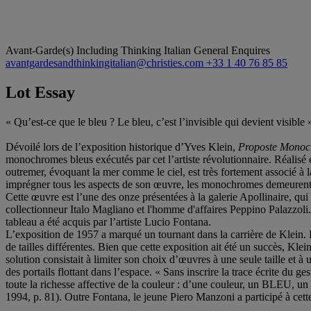
Avant-Garde(s) Including Thinking Italian
General Enquires
avantgardesandthinkingitalian@christies.com
+33 1 40 76 85 85
Lot Essay
« Qu’est-ce que le bleu ? Le bleu, c’est l’invisible qui devient visible 
Dévoilé lors de l’exposition historique d’Yves Klein,
Proposte Monoc
monochromes bleus exécutés par cet l’artiste révolutionnaire. Réalisé e
outremer, évoquant la mer comme le ciel, est très fortement associé à la 
imprégner tous les aspects de son œuvre, les monochromes demeurent l
Cette œuvre est l’une des onze présentées à la galerie Apollinaire, qui i
collectionneur Italo Magliano et l'homme d'affaires Peppino Palazzoli.
tableau a été acquis par l’artiste Lucio Fontana.
L’exposition de 1957 a marqué un tournant dans la carrière de Klein. 
de tailles différentes. Bien que cette exposition ait été un succès, Klein
solution consistait à limiter son choix d’œuvres à une seule taille et
des portails flottant dans l’espace. « Sans inscrire la trace écrite du g
toute la richesse affective de la couleur : d’une couleur, un BLEU, un 
1994, p. 81). Outre Fontana, le jeune Piero Manzoni a participé à cette 