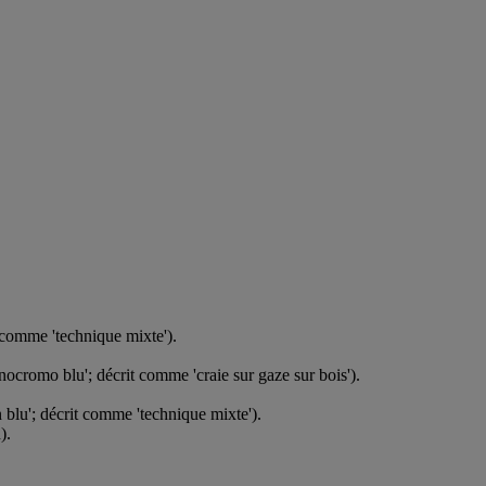
t comme 'technique mixte').
onocromo blu'; décrit comme 'craie sur gaze sur bois').
n blu'; décrit comme 'technique mixte').
).