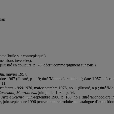
rlap)
me 'huile sur contreplaqué').
imensions inversées).
(illustré en couleurs, p. 78; décrit comme 'pigment sur toile').
Blu
, janvier 1957.
re 1967 (illustré, p. 119; titré 'Monocolore in bleu'; daté '1957'; décri
 11.
erminata. 1960/1976
, mai-septembre 1976, no. 1 (illustré, n.p.; titré 'M
stellani, Manzoni e...
, juin-juillet 1984, p. 54.
,
Arte e Scienza
, juin-septembre 1986, p. 180, no.1 (titré 'Monocolore i
e
, juin-septembre 1996 (œuvre non reproduite au catalogue d'exposition