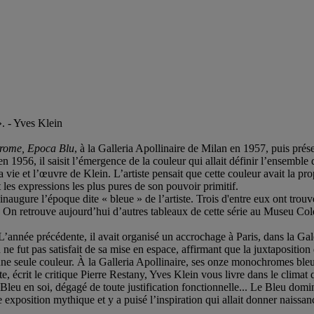
». - Yves Klein
rome, Epoca Blu
, à la Galleria Apollinaire de Milan en 1957, puis prés
n 1956, il saisit l’émergence de la couleur qui allait définir l’ensemble
vie et l’œuvre de Klein. L’artiste pensait que cette couleur avait la prop
es expressions les plus pures de son pouvoir primitif.
naugure l’époque dite « bleue » de l’artiste. Trois d'entre eux ont trouvé
 On retrouve aujourd’hui d’autres tableaux de cette série au Museu Coleç
L’année précédente, il avait organisé un accrochage à Paris, dans la Ga
 ne fut pas satisfait de sa mise en espace, affirmant que la juxtaposition 
 à une seule couleur. À la Galleria Apollinaire, ses onze monochromes b
este, écrit le critique Pierre Restany, Yves Klein vous livre dans le clima
Bleu en soi, dégagé de toute justification fonctionnelle... Le Bleu domin
exposition mythique et y a puisé l’inspiration qui allait donner naissanc