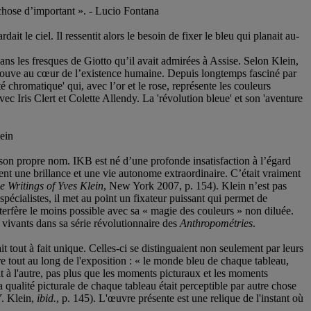
e chose d’important ». - Lucio Fontana
t le ciel. Il ressentit alors le besoin de fixer le bleu qui planait au-
e dans les fresques de Giotto qu’il avait admirées à Assise. Selon Klein,
trouve au cœur de l’existence humaine. Depuis longtemps fasciné par
chromatique' qui, avec l’or et le rose, représente les couleurs
ec Iris Clert et Colette Allendy. La 'révolution bleue' et son 'aventure
lein
 son propre nom. IKB est né d’une profonde insatisfaction à l’égard
aient une brillance et une vie autonome extraordinaire. C’était vraiment
e Writings of Yves Klein
, New York 2007, p. 154). Klein n’est pas
spécialistes, il met au point un fixateur puissant qui permet de
nterfère le moins possible avec sa « magie des couleurs » non diluée.
vivants dans sa série révolutionnaire des
Anthropométries
.
t tout à fait unique. Celles-ci se distinguaient non seulement par leurs
tre tout au long de l'exposition : « le monde bleu de chaque tableau,
it à l'autre, pas plus que les moments picturaux et les moments
 qualité picturale de chaque tableau était perceptible par autre chose
(Y. Klein,
ibid.
, p. 145). L'œuvre présente est une relique de l'instant où