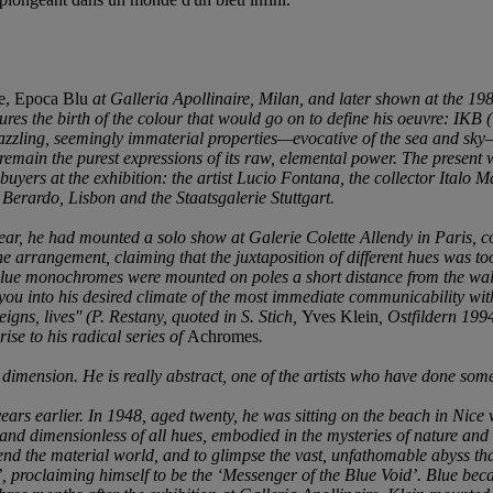
, Epoca Blu
at Galleria Apollinaire, Milan, and later shown at the 198
res the birth of the colour that would go on to define his oeuvre: IKB (
azzling, seemingly immaterial properties—evocative of the sea and sky
emain the purest expressions of its raw, elemental power. The present 
d buyers at the exhibition: the artist Lucio Fontana, the collector Ita
Berardo, Lisbon and the Staatsgalerie Stuttgart.
year, he had mounted a solo show at Galerie Colette Allendy in Paris, 
he arrangement, claiming that the juxtaposition of different hues was too
 blue monochromes were mounted on poles a short distance from the wall, 
rs you into his desired climate of the most immediate communicability wit
igns, lives'' (P. Restany, quoted in S. Stich,
Yves Klein
, Ostfildern 19
rise to his radical series of
Achromes
.
 dimension. He is really abstract, one of the artists who have done so
ears earlier. In 1948, aged twenty, he was sitting on the beach in Nice 
y and dimensionless of all hues, embodied in the mysteries of nature and
end the material world, and to glimpse the vast, unfathomable abyss tha
 proclaiming himself to be the ‘Messenger of the Blue Void’. Blue beca