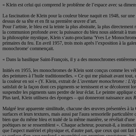
« Klein est celui qui comprend le problème de l’espace avec sa dimensio
La fascination de Klein pour la couleur bleue naquit en 1948, sur une pla
dessus de sa tête et en fit sa première œuvre d’art.
Pour l’artiste, le bleu est la teinte la plus abstraite, la plus directeme
la communion profonde avec la puissance du bleu nous aiderait à tran
la philosophie mystique, Klein s’auto-proclama 'Yves Le Monochrome' et
primaires du feu. En avril 1957, trois mois après l’exposition à la gal
monochrome' commençait.
« Dans la basilique Saint-François, il y a des monochromes entièremen
Initiés en 1955, les monochromes de Klein sont conçus comme les véhic
des peintures à l’huile traditionnelles. « Ce qui me plaisait avant tout
la couleur en soi » (Y. Klein, extrait de
L’aventure monochrome : L’
satisfait de la façon dont ces pigments se ternissent et se décolorent l
suspendre les pigments sans perdre de leur éclat. Le peintre applique 
Plus tard, Klein utilisera des éponges – qui donneront naissance aux
R
Malgré leur apparente similitude, chacune des œuvres présentées à la Ga
surfaces et leurs textures, mais aussi par l'aura sensorielle particuliè
bien que du même bleu et traité de la même manière, se révélait d'une 
poétiques ne se ressemblent ». Chaque acheteur, poursuit-il, a instinct
que l'aspect matériel et physique et, d'autre part, que ceux qui ont fait 
sa surface d'un azur profond a magnétisé ses premiers spectateurs, les