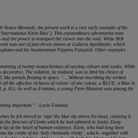
6 Venice Biennale, the present work is a rare early example of the
‘International Klein Blue’). This extraordinary ultramarine tone
—had the power to transport the viewer into the void. While IKB
work was one of just eleven shown at Galleria Apollinaire, which
lo Magliano and the businessman Peppino Palazzoli. Other examples
consisting of twenty monochromes of varying colours and scales. While
 decorative. The solution, he realised, was to limit his choice of
like portals floating in space. ''… Without inscribing the written
h all the affective richness of colour: of one colour, a BLUE, a Blue in
94, p. 81). As well as Fontana, a young Piero Manzoni was among the
mething important.” - Lucio Fontana
when he felt moved to ‘sign’ the blue sky above his head, claiming it
 in the frescoes of Giotto which he had admired in Assisi. Deep
t lay at the heart of human existence. Klein, who had long been
me the centre of his ‘holy chromatic trinity’, which—together with