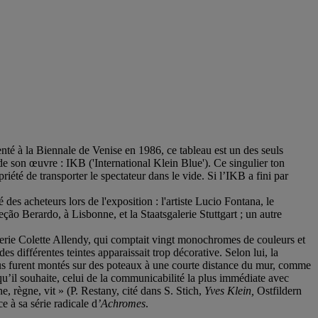
enté à la Biennale de Venise en 1986, ce tableau est un des seuls
 de son œuvre : IKB ('International Klein Blue'). Ce singulier ton
riété de transporter le spectateur dans le vide. Si l’IKB a fini par
 des acheteurs lors de l'exposition : l'artiste Lucio Fontana, le
ão Berardo, à Lisbonne, et la Staatsgalerie Stuttgart ; un autre
lerie Colette Allendy, qui comptait vingt monochromes de couleurs et
des différentes teintes apparaissait trop décorative. Selon lui, la
leus furent montés sur des poteaux à une courte distance du mur, comme
t qu’il souhaite, celui de la communicabilité la plus immédiate avec
e, règne, vit » (P. Restany, cité dans S. Stich,
Yves Klein,
Ostfildern
e à sa série radicale d
’Achromes
.