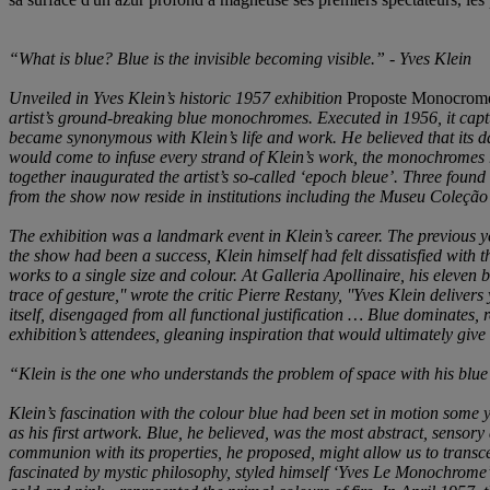
“What is blue? Blue is the invisible becoming visible.” - Yves Klein
Unveiled in Yves Klein’s historic 1957 exhibition
Proposte Monocrome
artist’s ground-breaking blue monochromes. Executed in 1956, it captu
became synonymous with Klein’s life and work. He believed that its d
would come to infuse every strand of Klein’s work, the monochromes r
together inaugurated the artist’s so-called ‘epoch bleue’. Three foun
from the show now reside in institutions including the Museu Coleção 
The exhibition was a landmark event in Klein’s career. The previous 
the show had been a success, Klein himself had felt dissatisfied with t
works to a single size and colour. At Galleria Apollinaire, his eleven
trace of gesture,'' wrote the critic Pierre Restany, ''Yves Klein delive
itself, disengaged from all functional justification … Blue dominates, re
exhibition’s attendees, gleaning inspiration that would ultimately give 
“Klein is the one who understands the problem of space with his blue
Klein’s fascination with the colour blue had been set in motion some y
as his first artwork. Blue, he believed, was the most abstract, sensor
communion with its properties, he proposed, might allow us to transc
fascinated by mystic philosophy, styled himself ‘Yves Le Monochrome’,