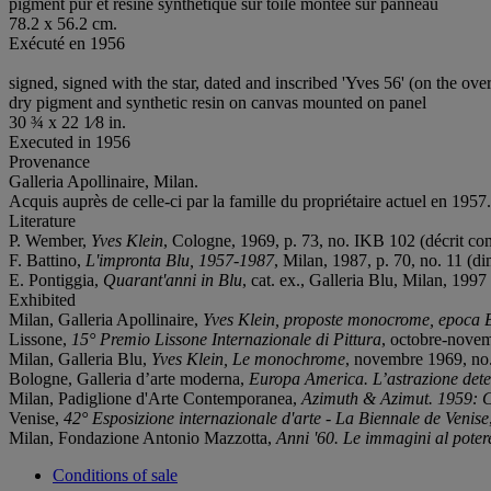
pigment pur et résine synthétique sur toile montée sur panneau
78.2 x 56.2 cm.
Exécuté en 1956
signed, signed with the star, dated and inscribed 'Yves 56' (on the ove
dry pigment and synthetic resin on canvas mounted on panel
30 ¾ x 22 1⁄8 in.
Executed in 1956
Provenance
Galleria Apollinaire, Milan.
Acquis auprès de celle-ci par la famille du propriétaire actuel en 1957.
Literature
P. Wember,
Yves Klein
, Cologne, 1969, p. 73, no. IKB 102 (décrit com
F. Battino,
L'impronta Blu,
1957-1987
, Milan, 1987, p. 70, no. 11 (d
E. Pontiggia,
Quarant'anni in Blu
, cat. ex., Galleria Blu, Milan, 1997 
Exhibited
Milan, Galleria Apollinaire,
Yves Klein, proposte monocrome, epoca 
Lissone,
15° Premio Lissone Internazionale di Pittura
, octobre-novemb
Milan, Galleria Blu,
Yves Klein, Le monochrome
, novembre 1969, no.
Bologne, Galleria d’arte moderna,
Europa America.
L’astrazione det
Milan, Padiglione d'Arte Contemporanea,
Azimuth & Azimut. 1959: Ca
Venise,
42°
Esposizione internazionale d'arte - La Biennale de Venise
Milan, Fondazione Antonio Mazzotta,
Anni '60. Le immagini al poter
Conditions of sale