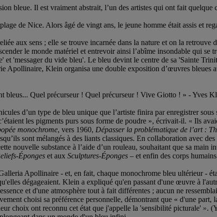
n bleue. Il est vraiment abstrait, l’un des artistes qui ont fait quelqu
ge de Nice. Alors âgé de vingt ans, le jeune homme était assis et regardai
nt reliée aux sens ; elle se trouve incarnée dans la nature et on la retrouv
scender le monde matériel et entrevoir ainsi l’abîme insondable qui se 
 'messager du vide bleu'. Le bleu devint le centre de sa 'Sainte Trinité 
erie Apollinaire, Klein organisa une double exposition d’œuvres bleues av
t bleus... Quel précurseur ! Quel précurseur ! Vive Giotto ! » - Yves K
ules d’un type de bleu unique que l’artiste finira par enregistrer sous
, c’étaient les pigments purs sous forme de poudre », écrivait-il. « Ils av
épopée monochrome
, vers 1960,
Dépasser la problématique de l’art : Th
orsqu’ils sont mélangés à des liants classiques. En collaboration avec des 
cette nouvelle substance à l’aide d’un rouleau, souhaitant que sa main i
eliefs-Éponges
et aux
Sculptures-Éponges
– et enfin des corps humains 
lleria Apollinaire - et, en fait, chaque monochrome bleu ultérieur - étai
re qu'elles dégageaient. Klein a expliqué qu'en passant d'une œuvre à l'au
essence et d'une atmosphère tout à fait différentes ; aucun ne ressembla
ivement choisi sa préférence personnelle, démontrant que « d'une part, la
leur choix ont reconnu cet état que j'appelle la 'sensibilité picturale' ». 
 plongeant dans un monde d'un bleu infini.