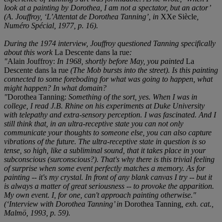
look at a painting by Dorothea, I am not a spectator, but an actor’
(
A. Jouffroy, ‘L’Attentat de Dorothea Tanning’,
in
XXe Siècle
,
Numéro Spécial, 1977,
p. 16).
During the 1974 interview, Jouffroy questioned Tanning specifically
about this work
La Descente dans la rue
:
"
Alain Jouffroy:
In 1968, shortly before May, you painted
La
Descente dans la rue
(The Mob bursts into the street). Is this painting
connected to some foreboding for what was going to happen, what
might happen? In what domain?
"
Dorothea Tanning:
Something of the sort, yes. When I was in
college, I read J.B. Rhine on his experiments at Duke University
with telepathy and extra-sensory perception. I was fascinated. And I
still think that, in an ultra-receptive state you can not only
communicate your thoughts to someone else, you can also capture
vibrations of the future. The ultra-receptive state in question is so
tense, so high, like a subliminal sound, that it takes place in your
subconscious (surconscious?). That's why there is this trivial feeling
of surprise when some event perfectly matches a memory. As for
painting -- it's my crystal. In front of any blank canvas I try -- but it
is always a matter of great seriousness -- to provoke the apparition.
My own event. I, for one, can't approach painting otherwise."
(
‘Interview with Dorothea Tanning’ in
Dorothea Tanning
, exh. cat.,
Malmö, 1993, p. 59).