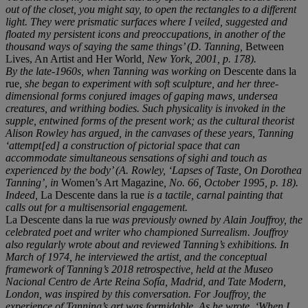
out of the closet, you might say, to open the rectangles to a different
light. They were prismatic surfaces where I veiled, suggested and
floated my persistent icons and preoccupations, in another of the
thousand ways of saying the same things’ (D. Tanning,
Between
Lives, An Artist and Her World
, New York, 2001, p. 178).
By the late-1960s, when Tanning was working on
Descente dans la
rue
, she began to experiment with soft sculpture, and her three-
dimensional forms conjured images of gaping maws, undersea
creatures, and writhing bodies. Such physicality is invoked in the
supple, entwined forms of the present work; as the cultural theorist
Alison Rowley has argued, in the canvases of these years, Tanning
‘attempt[ed] a construction of pictorial space that can
accommodate simultaneous sensations of sighi and touch as
experienced by the body’ (A. Rowley, ‘Lapses of Taste, On Dorothea
Tanning’, in
Women’s Art Magazine
, No. 66, October 1995, p. 18).
Indeed,
La Descente dans la rue
is a tactile, carnal painting that
calls out for a multisensorial engagement.
La Descente dans la rue
was previously owned by Alain Jouffroy, the
celebrated poet and writer who championed Surrealism. Jouffroy
also regularly wrote about and reviewed Tanning’s exhibitions. In
March of 1974, he interviewed the artist, and the conceptual
framework of Tanning’s 2018 retrospective, held at the Museo
Nacional Centro de Arte Reina Sofía, Madrid, and Tate Modern,
London, was inspired by this conversation. For Jouffroy, the
experience of Tanning’s art was formidable. As he wrote, ‘When I