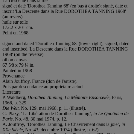
La Descente dans la rue
signé et daté 'Dorothea Tanning 68' (en bas à droite); signé, daté et
inscrit 'La Descente dans la Rue DOROTHEA TANNING 1968'
(au revers)
huile sur toile
172.2 x 201 cm.
Peint en 1968
signed and dated 'Dorothea Tanning 68' (lower right); signed, dated
and inscribed 'La Descente dans la Rue DOROTHEA TANNING
1968' (on the reverse)
oil on canvas
67 5⁄8 x 79 ¼ in.
Painted in 1968
Provenance
Alain Jouffroy, France (don de l'artiste).
Puis par descendance au propriétaire actuel.
Literature
P. Waldberg,
Dorothea Tanning, La Mémoire Ensorcelée
, Paris,
1966, p. 329.
Die Welt
, No. 129, mai 1968, p. 11 (illustré).
G. Plazy, ‘La Libération de Dorothea Tanning’,
in
Le
Quotidien de
Paris
, No. 48, 30 mai 1974, p. 12.
A. Jouffroy, ‘Dorothea Tanning, Le Chavirement dans la joie’,
in
XXe Siècle,
No. 43, décembre 1974 (illustré, p. 62).