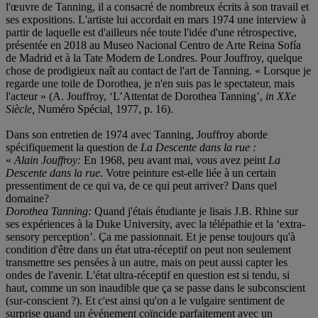
l'œuvre de Tanning, il a consacré de nombreux écrits à son travail et
ses expositions. L'artiste lui accordait en mars 1974 une interview à
partir de laquelle est d'ailleurs née toute l'idée d'une rétrospective,
présentée en 2018 au Museo Nacional Centro de Arte Reina Sofía
de Madrid et à la Tate Modern de Londres. Pour Jouffroy, quelque
chose de prodigieux naît au contact de l'art de Tanning. « Lorsque je
regarde une toile de Dorothea, je n'en suis pas le spectateur, mais
l'acteur » (A. Jouffroy, ‘L’Attentat de Dorothea Tanning’,
in XXe
Siècle,
Numéro Spécial
,
1977, p. 16).
Dans son entretien de 1974 avec Tanning, Jouffroy aborde
spécifiquement la question de
La Descente dans la rue :
«
Alain Jouffroy:
En 1968, peu avant mai, vous avez peint
La
Descente dans la rue
. Votre peinture est-elle liée à un certain
pressentiment de ce qui va, de ce qui peut arriver? Dans quel
domaine?
Dorothea Tanning:
Quand j'étais étudiante je lisais J.B. Rhine sur
ses expériences à la Duke University, avec la télépathie et la ‘extra-
sensory perception’. Ça me passionnait. Et je pense toujours qu'à
condition d'être dans un état utra-réceptif on peut non seulement
transmettre ses pensées à un autre, mais on peut aussi capter les
ondes de l'avenir. L'état ultra-réceptif en question est si tendu, si
haut, comme un son inaudible que ça se passe dans le subconscient
(sur-conscient ?). Et c'est ainsi qu'on a le vulgaire sentiment de
surprise quand un événement coïncide parfaitement avec un