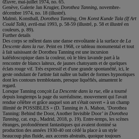
Œuvre
, mai-juillet 1974, no. 65.
Genève, Galerie Jan Krugier,
Dorothea Tanning
, novembre-
décembre 1974, no. 18 (illustré).
Malmö, Konsthall,
Dorothea Tanning, Om Konst Kunde Tala (If Art
Could Talk),
avril-mai 1993, p. 58-59 (illustré, p. 58 et illustré en
couleurs, p. 89).
Further details
Des corps se mêlent dans une danse envoûtante à la surface de
La
Descente dans la rue
. Peint en 1968, ce tableau monumental et tout
à fait saisissant de Dorothea Tanning est une incursion
kaléidoscopique dans la couleur, où le bleu lavande part à la
rencontre de blancs laiteux, de jaunes chatoyants et de quelques
éclats rouge vif. Très expressif et d'une grande spontanéité, ici, le
geste ondulant de l'artiste fait naître un ballet de formes hypnotiques
dont les contours tremblotants, presque liquéfiés, aimantent le
regard.
Lorsque Tanning conçoit
La Descente dans la rue
, elle a tourné
depuis longtemps la page du surréalisme, mouvement qui l'avait
rendue célèbre et grâce auquel son art s'était ouvert « à un champ
illimité de POSSIBLES » (D. Tanning
in
A. Mahon, ‘Dorothea
Tanning: Behind the Door, Another Invisible Door’
in
Dorothea
Tanning,
cat. exp., Madrid, 2018, p. 19). Entre-temps, les scènes
étranges, profondément fantastiques qui avaient dominé sa
production des années 1930-40 ont cédé la place à un style
beaucoup plus fluide, aux accents abstraits, quoique toujours