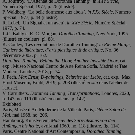
A. Jouffroy, ‘L’Attentat de Dorothea Tanning’,
in XXe Siècle,
Numéro Spécial
,
1977, p. 26 (illustré).
P. Waldberg, ‘La belle dormeuse aux abois’,
in XXe Siècle,
Numéro
Spécial
,
1977, p. 44 (illustré).
R. Lebel, ‘Un Signal et un aveu’,
in XXe Siècle,
Numéro Spécial
,
1977, p. 74.
J.-C. Bailly et R. C. Morgan,
Dorothea Tanning
, New York, 1995
(illustré en couleurs, pl. 88).
K. Conley, ‘Les révolutions de Dorothea Tanning’
in Pleine Marge,
Cahiers de littérature, d’arts plastiques & de critique
, No. 36,
décembre 2002, p. 162.
Dorothea Tanning, Behind the Door, Another Invisible Door
, cat.
exp., Museo Nacional Centro de Arte Reina Sofía, Madrid et Tate
Modern, Londres, 2018, p. 74.
J. Pech,
Max Ernst, D-paintings, Zeitreise der Liebe,
cat. exp., Max
Ernst Museum, Brühl, 2019, p. 203 (illustré
in situ
dans l'atelier de
l'artiste).
V. Carruthers,
Dorothea Tanning, Transformations
, Londres, 2020,
p. 143, no. 119 (illustré en couleurs, p. 142).
Exhibited
Paris, Musée d'Art Moderne de la Ville de Paris,
24ème Salon de
Mai
, mai 1968, no. 206.
Hambourg, Kunstverein,
Malerei des Surrealismus von den
Anfängen bis heute,
avril-mai 1969, no. 118 (illustré, fig. 114).
Paris, Centre National d’Art Contemporain,
Dorothea Tanning,