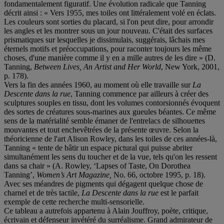
fondamentalement figuratif. Une évolution radicale que Tanning
décrit ainsi : « Vers 1955, mes toiles ont littéralement volé en éclats.
Les couleurs sont sorties du placard, si l'on peut dire, pour arrondir
les angles et les montrer sous un jour nouveau. C'était des surfaces
prismatiques sur lesquelles je dissimulais, suggérais, lâchais mes
éternels motifs et préoccupations, pour raconter toujours les même
choses, d'une manière comme il y en a mille autres de les dire » (D.
Tanning,
Between Lives, An Artist and Her World
, New York, 2001,
p. 178).
Vers la fin des années 1960, au moment où elle travaille sur
La
Descente dans la rue
, Tanning commence par ailleurs à créer des
sculptures souples en tissu, dont les volumes contorsionnés évoquent
des sortes de créatures sous-marines aux gueules béantes. Ce même
sens de la matérialité semble émaner de l'entrelacs de silhouettes
mouvantes et tout enchevêtrées de la présente œuvre. Selon la
théoricienne de l'art Alison Rowley, dans les toiles de ces années-là,
Tanning « tente de bâtir un espace pictural qui puisse abriter
simultanément les sens du toucher et de la vue, tels qu'on les ressent
dans sa chair » (A. Rowley, ‘Lapses of Taste, On Dorothea
Tanning’,
Women’s Art Magazine,
No. 66, octobre 1995, p. 18).
Avec ses méandres de pigments qui dégagent quelque chose de
charnel et de très tactile,
La Descente dans la rue
est le parfait
exemple de cette recherche multi-sensorielle.
Ce tableau a autrefois appartenu à Alain Jouffroy, poète, critique,
écrivain et défenseur invétéré du surréalisme. Grand admirateur de