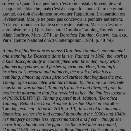
souvenir. Quant à ma peinture, c'est mon cristal. On veut, devant
chaque toile blanche, mais c'est à chaque fois une affaire de grande
gravité, on doit absolument provoquer l'apparition. L'apparition est
l'événement. Moi, je ne peux pas concevoir la peinture autrement.
Ni la voir moins terrifiante si elle reste création. Mais ça c'est une
autre histoire. » (‘Questions pour Dorothea Tanning, Entretien avec
Alain Jouffroy, Mars 1974’,
in
Dorothea Tanning
,
Oeuvre
, cat. exp.,
Paris, Centre National d’Art Contemporain, 1974, p. 48-49).
A tangle of bodies dances across Dorothea Tanning’s monumental
and stunning La Descente dans la rue. Painted in 1968, the work is
a kaleidoscopic study in colour, filled with lavender, milky white,
glimmering yellows, and flashes of vivid red. Here, Tanning’s
brushwork is gestural and painterly, the result of which is a
trembling, almost aqueous pictorial surface that beguiles the eye.
Though often associated with Surrealism, by the time
La Descente
dans la rue
was painted, Tanning’s practice had diverged from the
modernist movement that first revealed to her ‘the limitless expanse
of POSSIBILITY’ (D. Tanning quoted in A. Mahon, ‘Dorothea
Tanning, Behind the Door, Another Invisible Door’ in
Dorothea
Tanning
, exh. cat., Madrid, 2018, p. 19). Instead of the uncanny,
fantastical scenes she had created throughout the 1930s and 1940s,
her imagery became less representational and freer – though she
never truly abandoned the figure. As the artist later recounted,
‘Around 1955, my canvases literally splintered. Their colours came