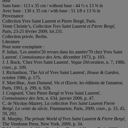
base
Sans base : 113 x 35 cm / without base : 44 ½ x 13 ¾ in
Avec base : 130 x 35 cm / with base : 51 1⁄8 x 13 ¾ in
Provenance
Collection Yves Saint Laurent et Pierre Bergé, Paris.
Vente Christie’s,
Collection Yves Saint Laurent et Pierre Bergé,
Paris, 23-25 février 2009, lot 231.
Collection privée, Berlin.
Literature
Pour notre exemplaire :
P. Julian, 'Les années'20 revues dans les années'70 chez Yves Saint
Laurent',
Connaissance des Arts
, décembre 1973, p. 103.
J. J. Buck, 'Chez Yves Saint Laurent',
Vogue
Décoration
, n. 7, 1986,
couv., p. 109.
J. Richardson, 'The Art of Yves Saint Laurent',
House & Garden
,
octobre 1986, p. 175.
F. Marcilhac,
Jean Dunand, Vie et Œuvre
, les éditions de l'amateur,
Paris, 1991, p. 299, n. 926.
J. Coignard, 'Chez Pierre Bergé et Yves Saint Laurent',
Connaissance des Arts
, n. 634, janvier 2006, p. 47.
C. de Nicolay-Mazery,
La collection Yves Saint Laurent Pierre
Bergé, La vente du siècle
, Flammarion, Paris, 2009, couv., p. 33, 45,
59, 292.
R. Murphy,
The private World of Yves Saint Laurent & Pierre Bergé,
The Vendome Press, New York, 2009, p. 34.