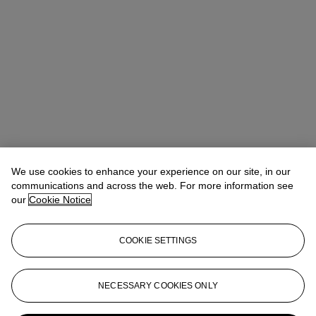
We use cookies to enhance your experience on our site, in our
communications and across the web. For more information see
our
Cookie Notice
COOKIE SETTINGS
NECESSARY COOKIES ONLY
Laëtitia Bauduin de la Brosse
Deputy Chairman
lbauduin@christies.com
+33 (0)1 40 76 85 95