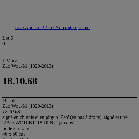
Live Auction 22167
Art contemporain
Lot 6
6
1 More
Zao Wou-Ki (1920-2013)
18.10.68
Details
Zao Wou-Ki (1920-2013)
18.10.68
signé en chinois et en pinyin 'Zao' (en bas à droite); signé et titré
'ZAO WOU-KI ''18.10.68''' (au dos)
huile sur toile
46 x 50 cm.