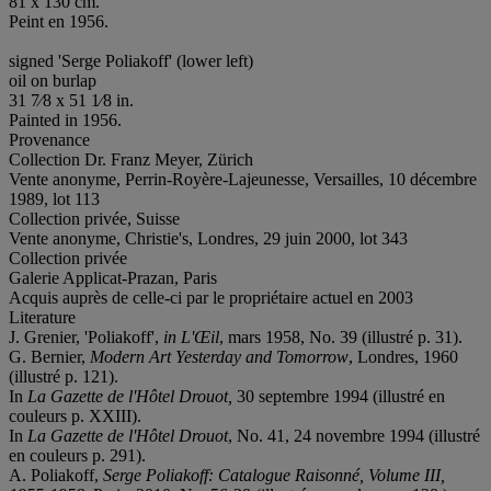
81 x 130 cm.
Peint en 1956.
signed 'Serge Poliakoff' (lower left)
oil on burlap
31 7⁄8 x 51 1⁄8 in.
Painted in 1956.
Provenance
Collection Dr. Franz Meyer, Zürich
Vente anonyme, Perrin-Royère-Lajeunesse, Versailles, 10 décembre
1989, lot 113
Collection privée, Suisse
Vente anonyme, Christie's, Londres, 29 juin 2000, lot 343
Collection privée
Galerie Applicat-Prazan, Paris
Acquis auprès de celle-ci par le propriétaire actuel en 2003
Literature
J. Grenier, 'Poliakoff',
in
L'Œil
, mars 1958, No. 39 (illustré p. 31).
G. Bernier,
Modern Art Yesterday and Tomorrow
, Londres, 1960
(illustré p. 121).
In
La Gazette de l'Hôtel Drouot,
30 septembre 1994 (illustré en
couleurs p. XXIII).
In
La Gazette de l'Hôtel Drouot
, No. 41, 24 novembre 1994 (illustré
en couleurs p. 291).
A. Poliakoff,
Serge Poliakoff: Catalogue Raisonné, Volume III,