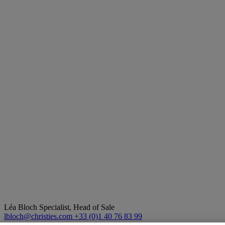
Léa Bloch
Specialist, Head of Sale
lbloch@christies.com
+33 (0)1 40 76 83 99