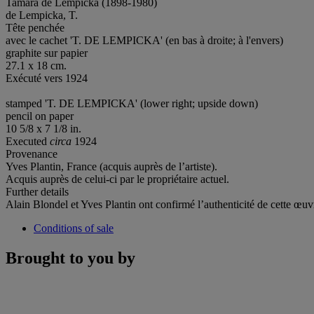
Tamara de Lempicka (1898-1980)
de Lempicka, T.
Tête penchée
avec le cachet 'T. DE LEMPICKA' (en bas à droite; à l'envers)
graphite sur papier
27.1 x 18 cm.
Exécuté vers 1924
stamped 'T. DE LEMPICKA' (lower right; upside down)
pencil on paper
10 5/8 x 7 1/8 in.
Executed
circa
1924
Provenance
Yves Plantin, France (acquis auprès de l’artiste).
Acquis auprès de celui-ci par le propriétaire actuel.
Further details
Alain Blondel et Yves Plantin ont confirmé l’authenticité de cette œuv
Conditions of sale
Brought to you by