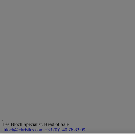
Léa Bloch
Specialist, Head of Sale
lbloch@christies.com
+33 (0)1 40 76 83 99