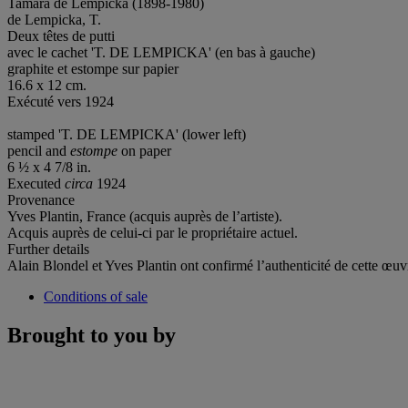
Tamara de Lempicka (1898-1980)
de Lempicka, T.
Deux têtes de putti
avec le cachet 'T. DE LEMPICKA' (en bas à gauche)
graphite et estompe sur papier
16.6 x 12 cm.
Exécuté vers 1924
stamped 'T. DE LEMPICKA' (lower left)
pencil and
estompe
on paper
6 ½ x 4 7/8 in.
Executed
circa
1924
Provenance
Yves Plantin, France (acquis auprès de l’artiste).
Acquis auprès de celui-ci par le propriétaire actuel.
Further details
Alain Blondel et Yves Plantin ont confirmé l’authenticité de cette œuv
Conditions of sale
Brought to you by