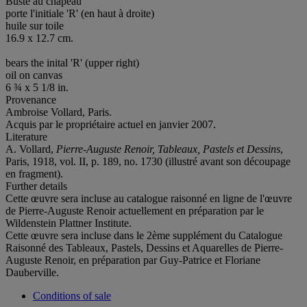
Buste au chapeau
porte l'initiale 'R' (en haut à droite)
huile sur toile
16.9 x 12.7 cm.
bears the inital 'R' (upper right)
oil on canvas
6 ¾ x 5 1/8 in.
Provenance
Ambroise Vollard, Paris.
Acquis par le propriétaire actuel en janvier 2007.
Literature
A. Vollard,
Pierre-Auguste Renoir,
Tableaux, Pastels et Dessins
,
Paris, 1918, vol. II, p. 189, no. 1730 (illustré avant son découpage
en fragment).
Further details
Cette œuvre sera incluse au catalogue raisonné en ligne de l'œuvre
de Pierre-Auguste Renoir actuellement en préparation par le
Wildenstein Plattner Institute.
Cette œuvre sera incluse dans le 2ème supplément du Catalogue
Raisonné des Tableaux, Pastels, Dessins et Aquarelles de Pierre-
Auguste Renoir, en préparation par Guy-Patrice et Floriane
Dauberville.
Conditions of sale