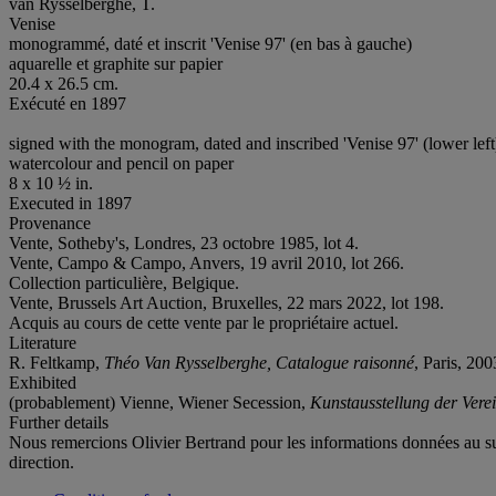
van Rysselberghe, T.
Venise
monogrammé, daté et inscrit 'Venise 97' (en bas à gauche)
aquarelle et graphite sur papier
20.4 x 26.5 cm.
Exécuté en 1897
signed with the monogram, dated and inscribed 'Venise 97' (lower left
watercolour and pencil on paper
8 x 10 ½ in.
Executed in 1897
Provenance
Vente, Sotheby's, Londres, 23 octobre 1985, lot 4.
Vente, Campo & Campo, Anvers, 19 avril 2010, lot 266.
Collection particulière, Belgique.
Vente, Brussels Art Auction, Bruxelles, 22 mars 2022, lot 198.
Acquis au cours de cette vente par le propriétaire actuel.
Literature
R. Feltkamp,
Théo Van Rysselberghe, Catalogue raisonné
, Paris, 200
Exhibited
(probablement) Vienne, Wiener Secession,
Kunstausstellung der Vere
Further details
Nous remercions Olivier Bertrand pour les informations données au su
direction.