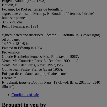
Eugène Boudin (1824-1898)
Boudin, E.
Fécamp, Le Port par temps de brouillard
signé, daté et inscrit 'Fécamp. E. Boudin 94.' (en bas à droite)
huile sur panneau
37.7 x 46 cm.
Peint à Fécamp en 1894
signed, dated and inscribed 'Fécamp. E. Boudin 94.' (lower right)
oil on panel
14 5/8 x 18 1/8 in.
Painted in Fécamp in 1894
Provenance
Galerie Bernheim-Jeune & Fils, Paris (avant 1903).
Vente, Me Couturier, Paris, 8 décembre 1909, lot 8.
Vente, Me Ader, Paris, 6 avril 1957, lot 20.
Comte Jean Pastré, France (avant 1960).
Puis par descendance au porpriétaire actuel.
Literature
R. Schmit,
Eugène Boudin,
Paris, 1973, vol. III, p. 281, no. 3340
(illustré).
Conditions of sale
Brought to you by