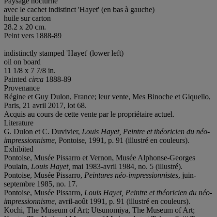
Paysage nocturne
avec le cachet indistinct 'Hayet' (en bas à gauche)
huile sur carton
28.2 x 20 cm.
Peint vers 1888-89
indistinctly stamped 'Hayet' (lower left)
oil on board
11 1/8 x 7 7/8 in.
Painted
circa
1888-89
Provenance
Régine et Guy Dulon, France; leur vente, Mes Binoche et Giquello,
Paris, 21 avril 2017, lot 68.
Acquis au cours de cette vente par le propriétaire actuel.
Literature
G. Dulon et C. Duvivier,
Louis Hayet, Peintre et théoricien du néo-
impressionnisme
, Pontoise, 1991, p. 91 (illustré en couleurs).
Exhibited
Pontoise, Musée Pissarro et Vernon, Musée Alphonse-Georges
Poulain,
Louis Hayet,
mai 1983-avril 1984, no. 5 (illustré).
Pontoise, Musée Pissarro,
Peintures néo-impressionnistes
, juin-
septembre 1985, no. 17.
Pontoise, Musée Pissarro,
Louis Hayet, Peintre et théoricien du néo-
impressionnisme
, avril-août 1991, p. 91 (illustré en couleurs).
Kochi, The Museum of Art; Utsunomiya, The Museum of Art;