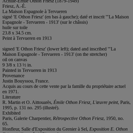
Achille-Émile Othon Friesz (1879-1949)
Friesz, A.-É.
La Maison Espagnole à Tervueren
signé 'E Othon Friesz' (en bas à gauche); daté et inscrit '"La Maison
Espagnole - Tervueren - 1913' (sur le châssis)
huile sur toile
23.8 x 34.5 cm.
Peint à Tervueren en 1913
signed 'E Othon Friesz' (lower left); dated and inscribed '"La
Maison Espagnole - Tervueren - 1913' (on the stretcher)
oil on canvas
9 3/8 x 13 ½ in.
Painted in Tervueren in 1913
Provenance
Justin Bouyssou, France.
Acquis au cours de cette vente par la famille du propriétaire actuel
en 1971.
Literature
R. Martin et O. Aittouarès,
Émile Othon Friesz, L'œuvre
peint
, Paris,
1995, p. 131 no. 295 (illustré).
Exhibited
Paris, Galerie Charpentier,
Rétrospective Othon Friesz
, 1950, no.
65.
Honfleur, Salle d'Exposition du Grenier à Sel,
Exposition E. Othon