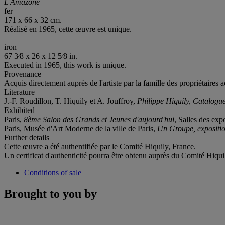
L'Amazone
fer
171 x 66 x 32 cm.
Réalisé en 1965, cette œuvre est unique.
iron
67 3⁄8 x 26 x 12 5⁄8 in.
Executed in 1965, this work is unique.
Provenance
Acquis directement auprès de l'artiste par la famille des propriétaires a
Literature
J.-F. Roudillon, T. Hiquily et A. Jouffroy,
Philippe Hiquily, Catalogu
Exhibited
Paris,
8ème Salon des Grands et Jeunes d'aujourd'hui
, Salles des ex
Paris, Musée d'Art Moderne de la ville de Paris,
Un Groupe, expositio
Further details
Cette œuvre a été authentifiée par le Comité Hiquily, France.
Un certificat d'authenticité pourra être obtenu auprès du Comité Hiqui
Conditions of sale
Brought to you by