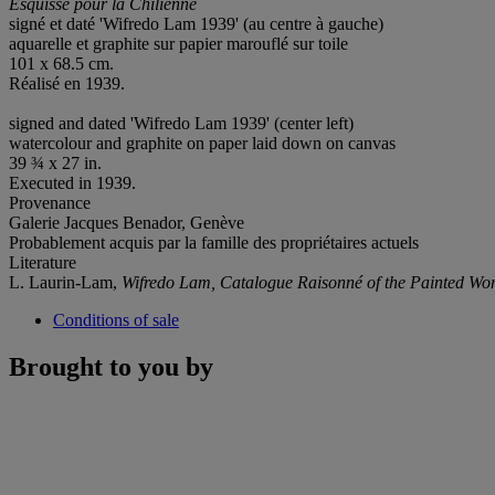
Esquisse pour la Chilienne
signé et daté 'Wifredo Lam 1939' (au centre à gauche)
aquarelle et graphite sur papier marouflé sur toile
101 x 68.5 cm.
Réalisé en 1939.
signed and dated 'Wifredo Lam 1939' (center left)
watercolour and graphite on paper laid down on canvas
39 ¾ x 27 in.
Executed in 1939.
Provenance
Galerie Jacques Benador, Genève
Probablement acquis par la famille des propriétaires actuels
Literature
L. Laurin-Lam,
Wifredo Lam, Catalogue Raisonné of the P
ainted Wo
Conditions of sale
Brought to you by